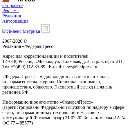
О проекте
Реклама
Редакция
Авторизация
2007-2026 ©
Редакция «
ФедералПресс
»
Адрес для корреспонденции и посетителей:
127018
, Россия, г.
Москва
,
ул. Полковая, д. 3, стр. 3
, офис 211
Тел.
+7(499) 112-35-89
E-mail:
news@fedpress.ru
«ФедералПресс» - медиа-холдинг: экспертный канал,
информагентства, журнал. Политика, экономика,
происшествия, общество. Экспертный взгляд на жизнь
регионов РФ
Информационное агентство «ФедералПресс»
(зарегистрировано Федеральной службой по надзору в сфере
связи, информационных технологий и массовых
коммуникаций (Роскомнадзор) 21.07.2023г. за номером ИА №
ФС 77 – 85577)