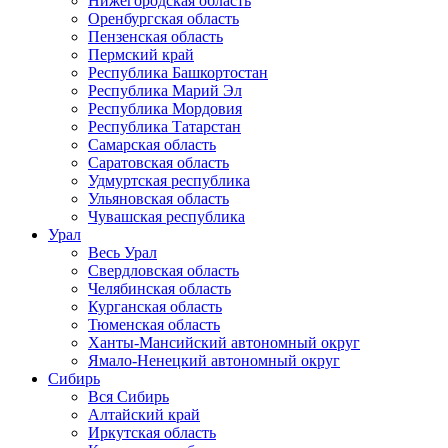
Нижегородская область
Оренбургская область
Пензенская область
Пермский край
Республика Башкортостан
Республика Марий Эл
Республика Мордовия
Республика Татарстан
Самарская область
Саратовская область
Удмуртская республика
Ульяновская область
Чувашская республика
Урал
Весь Урал
Свердловская область
Челябинская область
Курганская область
Тюменская область
Ханты-Мансийский автономный округ
Ямало-Ненецкий автономный округ
Сибирь
Вся Сибирь
Алтайский край
Иркутская область