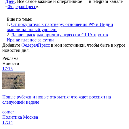
Дзен
. Все самое важное и оперативное — в telegram-канале
«
ФедералПресс
».
Еще по теме:
1.
От покупателя к партнеру: отношения РФ и Индии
вышли на новый уровень
2.
Лавров раскрыл причину агрессии США против
Ирана: главное за сутки
Добавьте
ФедералПресс
в мои источники, чтобы быть в курсе
новостей дня.
Реклама
Новости
17:15
Новые рубежи и новые открытия: что ждет россиян на
следующей неделе
corner
Политика
Москва
17:14