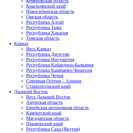
Кемеровская область
Красноярский край
Новосибирская область
Омская область
Республика Алтай
Республика Тыва
Республика Хакасия
Томская область
Кавказ
Весь Кавказ
Республика Дагестан
Республика Ингушетия
Республика Кабардино-Балкария
Республика Карачаево-Черкесия
Республика Чечня
Северная Осетия – Алания
Ставропольский край
Дальний Восток
Весь Дальний Восток
Амурская область
Еврейская автономная область
Камчатский край
Магаданская область
Приморский край
Республика Саха (Якутия)