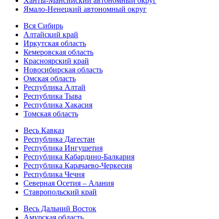
Ханты-Мансийский автономный округ
Ямало-Ненецкий автономный округ
Вся Сибирь
Алтайский край
Иркутская область
Кемеровская область
Красноярский край
Новосибирская область
Омская область
Республика Алтай
Республика Тыва
Республика Хакасия
Томская область
Весь Кавказ
Республика Дагестан
Республика Ингушетия
Республика Кабардино-Балкария
Республика Карачаево-Черкесия
Республика Чечня
Северная Осетия – Алания
Ставропольский край
Весь Дальний Восток
Амурская область