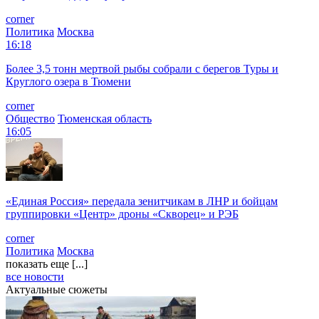
corner
Политика
Москва
16:18
Более 3,5 тонн мертвой рыбы собрали с берегов Туры и
Круглого озера в Тюмени
corner
Общество
Тюменская область
16:05
«Единая Россия» передала зенитчикам в ЛНР и бойцам
группировки «Центр» дроны «Скворец» и РЭБ
corner
Политика
Москва
показать еще [...]
все новости
Актуальные сюжеты