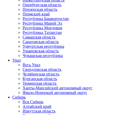
Нижегородская область
Оренбургская область
Пензенская область
Пермский край
Республика Башкортостан
Республика Марий Эл
Республика Мордовия
Республика Татарстан
Самарская область
Саратовская область
Удмуртская республика
Ульяновская область
Чувашская республика
Урал
Весь Урал
Свердловская область
Челябинская область
Курганская область
Тюменская область
Ханты-Мансийский автономный округ
Ямало-Ненецкий автономный округ
Сибирь
Вся Сибирь
Алтайский край
Иркутская область