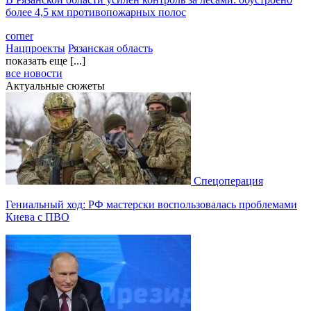
более 4,5 км противопожарных полос
corner
Нацпроекты
Рязанская область
показать еще [...]
все новости
Актуальные сюжеты
Спецоперация
Гениальный ход: РФ мастерски воспользовалась проблемами
Киева с ПВО