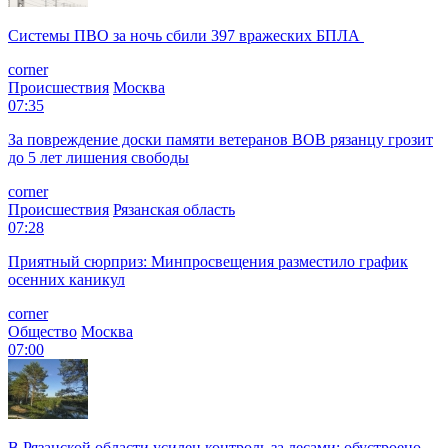
Системы ПВО за ночь сбили 397 вражеских БПЛА
corner
Происшествия
Москва
07:35
За повреждение доски памяти ветеранов ВОВ рязанцу грозит
до 5 лет лишения свободы
corner
Происшествия
Рязанская область
07:28
Приятный сюрприз: Минпросвещения разместило график
осенних каникул
corner
Общество
Москва
07:00
В Рязанской области усилен контроль за лесами: обустроено