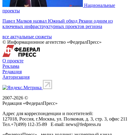
Национальные
проекты
Павел Малков назвал Южный обход Рязани одним из
ключевых инфраструктурных проектов региона
все актуальные сюжеты
© Информационное агентство «ФедералПресс»
О проекте
Реклама
Редакция
Авторизация
2007-2026 ©
Редакция «
ФедералПресс
»
Адрес для корреспонденции и посетителей:
127018
, Россия, г.
Москва
,
ул. Полковая, д. 3, стр. 3
, офис 211
Тел.
+7(499) 112-35-89
E-mail:
news@fedpress.ru
«ФедералПресс» - медиа-холдинг: экспертный канал,