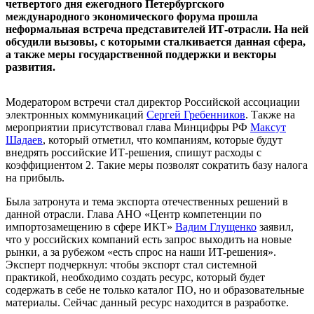
четвертого дня ежегодного Петербургского
международного экономического форума прошла
неформальная встреча представителей ИТ-отрасли. На ней
обсудили вызовы, с которыми сталкивается данная сфера,
а также меры государственной поддержки и векторы
развития.
Модератором встречи стал директор Российской ассоциации
электронных коммуникаций
Сергей Гребенников
. Также на
мероприятии присутствовал глава Минцифры РФ
Максут
Шадаев
, который отметил, что компаниям, которые будут
внедрять российские ИТ-решения, спишут расходы с
коэффициентом 2. Такие меры позволят сократить базу налога
на прибыль.
Была затронута и тема экспорта отечественных решений в
данной отрасли. Глава АНО «Центр компетенции по
импортозамещению в сфере ИКТ»
Вадим Глущенко
заявил,
что у российских компаний есть запрос выходить на новые
рынки, а за рубежом «есть спрос на наши ИT-решения».
Эксперт подчеркнул: чтобы экспорт стал системной
практикой, необходимо создать ресурс, который будет
содержать в себе не только каталог ПО, но и образовательные
материалы. Сейчас данный ресурс находится в разработке.