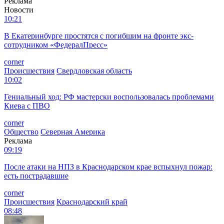
Реклама
Новости
10:21
В Екатеринбурге простятся с погибшим на фронте экс-
сотрудником «ФедералПресс»
corner
Происшествия
Свердловская область
10:02
Гениальный ход: РФ мастерски воспользовалась проблемами
Киева с ПВО
corner
Общество
Северная Америка
Реклама
09:19
После атаки на НПЗ в Краснодарском крае вспыхнул пожар:
есть пострадавшие
corner
Происшествия
Краснодарский край
08:48