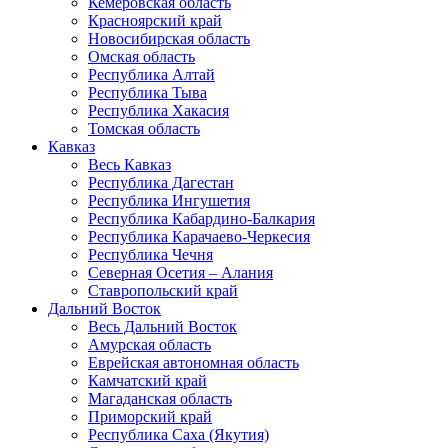
Кемеровская область
Красноярский край
Новосибирская область
Омская область
Республика Алтай
Республика Тыва
Республика Хакасия
Томская область
Кавказ
Весь Кавказ
Республика Дагестан
Республика Ингушетия
Республика Кабардино-Балкария
Республика Карачаево-Черкесия
Республика Чечня
Северная Осетия – Алания
Ставропольский край
Дальний Восток
Весь Дальний Восток
Амурская область
Еврейская автономная область
Камчатский край
Магаданская область
Приморский край
Республика Саха (Якутия)