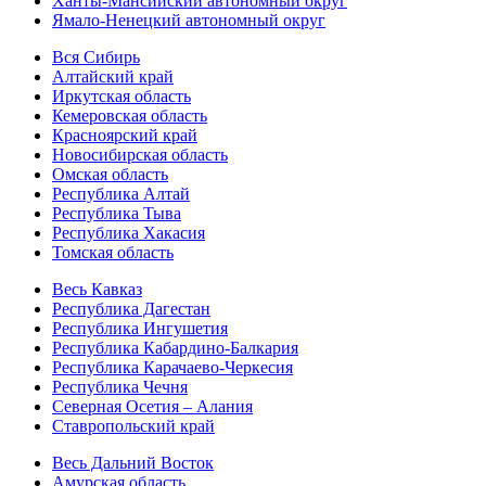
Ханты-Мансийский автономный округ
Ямало-Ненецкий автономный округ
Вся Сибирь
Алтайский край
Иркутская область
Кемеровская область
Красноярский край
Новосибирская область
Омская область
Республика Алтай
Республика Тыва
Республика Хакасия
Томская область
Весь Кавказ
Республика Дагестан
Республика Ингушетия
Республика Кабардино-Балкария
Республика Карачаево-Черкесия
Республика Чечня
Северная Осетия – Алания
Ставропольский край
Весь Дальний Восток
Амурская область