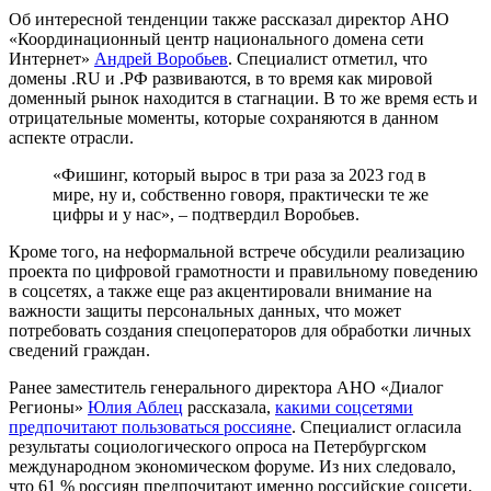
Об интересной тенденции также рассказал директор АНО
«Координационный центр национального домена сети
Интернет»
Андрей Воробьев
. Специалист отметил, что
домены .RU и .РФ развиваются, в то время как мировой
доменный рынок находится в стагнации. В то же время есть и
отрицательные моменты, которые сохраняются в данном
аспекте отрасли.
«Фишинг, который вырос в три раза за 2023 год в
мире, ну и, собственно говоря, практически те же
цифры и у нас», – подтвердил Воробьев.
Кроме того, на неформальной встрече обсудили реализацию
проекта по цифровой грамотности и правильному поведению
в соцсетях, а также еще раз акцентировали внимание на
важности защиты персональных данных, что может
потребовать создания спецоператоров для обработки личных
сведений граждан.
Ранее заместитель генерального директора АНО «Диалог
Регионы»
Юлия Аблец
рассказала,
какими соцсетями
предпочитают пользоваться россияне
. Специалист огласила
результаты социологического опроса на Петербургском
международном экономическом форуме. Из них следовало,
что 61 % россиян предпочитают именно российские соцсети,