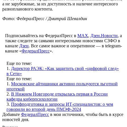
а не зарубежные, за их доступность и наличие интересного
разнопланового контента.
Фото: ФедералПресс / Дмитрий Шевалдин
Подписывайтесь на ФедералПресс в
МАХ
,
Дзен.Новости
, а
также следите за самыми интересными новостями СЗФО в
канале
Дзен
. Все самое важное и оперативное — в telegram-
канале «
ФедералПресс
».
Еще по теме:
1.
Директор РАЭК: «Как защитить свой «цифровой след»
в Сети»
Еще по теме:
1.
Московские айтишники активно пользуются льготной
ипотекой
2.
В Нижнем Новгороде открылась первая в России
кафедра киберпсихологии
3.
Профподготовка и запросы ИТ-специалистов: о чем
говорили во второй день ПМЭФ-2024
Добавьте
ФедералПресс
в мои источники, чтобы быть в курсе
новостей дня.