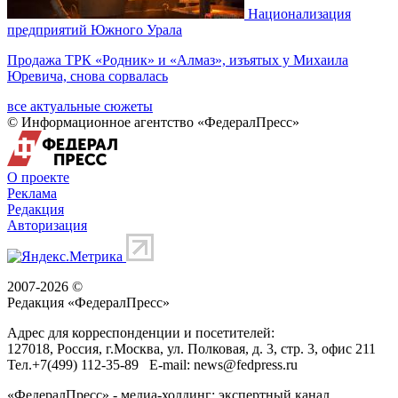
Национализация
предприятий Южного Урала
Продажа ТРК «Родник» и «Алмаз», изъятых у Михаила
Юревича, снова сорвалась
все актуальные сюжеты
© Информационное агентство «ФедералПресс»
О проекте
Реклама
Редакция
Авторизация
2007-2026 ©
Редакция «
ФедералПресс
»
Адрес для корреспонденции и посетителей:
127018
, Россия, г.
Москва
,
ул. Полковая, д. 3, стр. 3
, офис 211
Тел.
+7(499) 112-35-89
E-mail:
news@fedpress.ru
«ФедералПресс» - медиа-холдинг: экспертный канал,