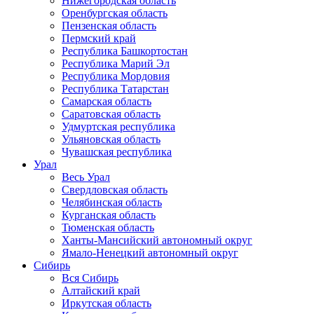
Нижегородская область
Оренбургская область
Пензенская область
Пермский край
Республика Башкортостан
Республика Марий Эл
Республика Мордовия
Республика Татарстан
Самарская область
Саратовская область
Удмуртская республика
Ульяновская область
Чувашская республика
Урал
Весь Урал
Свердловская область
Челябинская область
Курганская область
Тюменская область
Ханты-Мансийский автономный округ
Ямало-Ненецкий автономный округ
Сибирь
Вся Сибирь
Алтайский край
Иркутская область