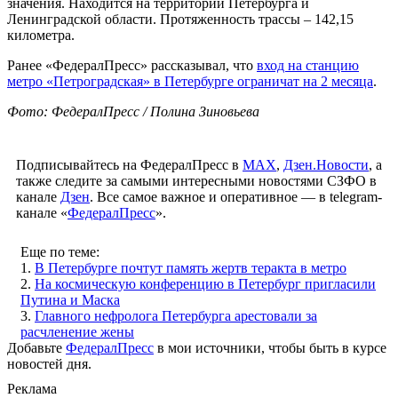
значения. Находится на территории Петербурга и
Ленинградской области. Протяженность трассы – 142,15
километра.
Ранее «ФедералПресс» рассказывал, что
вход на станцию
метро «Петроградская» в Петербурге ограничат на 2 месяца
.
Фото: ФедералПресс / Полина Зиновьева
Подписывайтесь на ФедералПресс в
МАХ
,
Дзен.Новости
, а
также следите за самыми интересными новостями СЗФО в
канале
Дзен
. Все самое важное и оперативное — в telegram-
канале «
ФедералПресс
».
Еще по теме:
1.
В Петербурге почтут память жертв теракта в метро
2.
На космическую конференцию в Петербург пригласили
Путина и Маска
3.
Главного нефролога Петербурга арестовали за
расчленение жены
Добавьте
ФедералПресс
в мои источники, чтобы быть в курсе
новостей дня.
Реклама