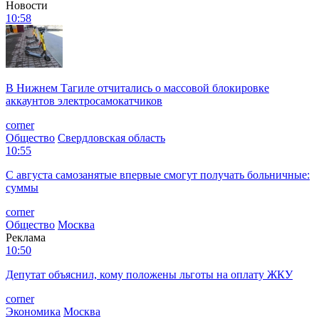
Новости
10:58
В Нижнем Тагиле отчитались о массовой блокировке
аккаунтов электросамокатчиков
corner
Общество
Свердловская область
10:55
С августа самозанятые впервые смогут получать больничные:
суммы
corner
Общество
Москва
Реклама
10:50
Депутат объяснил, кому положены льготы на оплату ЖКУ
corner
Экономика
Москва