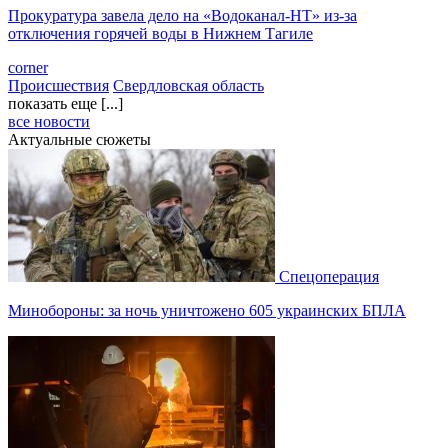
Прокуратура завела дело на «Водоканал-НТ» из-за
отключения горячей воды в Нижнем Тагиле
corner
Происшествия
Свердловская область
показать еще [...]
все новости
Актуальные сюжеты
Спецоперация
Минобороны: за ночь уничтожено 605 украинских БПЛА