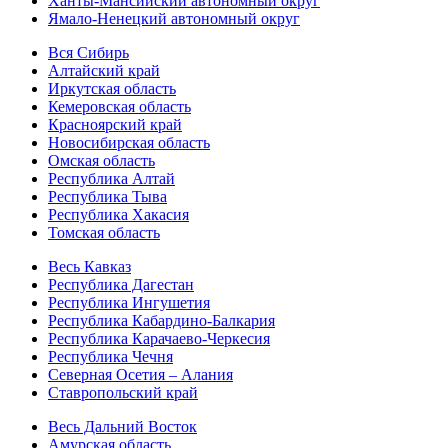
Ханты-Мансийский автономный округ
Ямало-Ненецкий автономный округ
Вся Сибирь
Алтайский край
Иркутская область
Кемеровская область
Красноярский край
Новосибирская область
Омская область
Республика Алтай
Республика Тыва
Республика Хакасия
Томская область
Весь Кавказ
Республика Дагестан
Республика Ингушетия
Республика Кабардино-Балкария
Республика Карачаево-Черкесия
Республика Чечня
Северная Осетия – Алания
Ставропольский край
Весь Дальний Восток
Амурская область