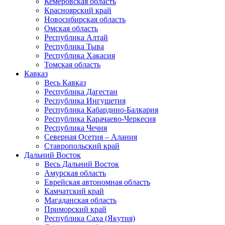
Кемеровская область
Красноярский край
Новосибирская область
Омская область
Республика Алтай
Республика Тыва
Республика Хакасия
Томская область
Кавказ
Весь Кавказ
Республика Дагестан
Республика Ингушетия
Республика Кабардино-Балкария
Республика Карачаево-Черкесия
Республика Чечня
Северная Осетия – Алания
Ставропольский край
Дальний Восток
Весь Дальний Восток
Амурская область
Еврейская автономная область
Камчатский край
Магаданская область
Приморский край
Республика Саха (Якутия)