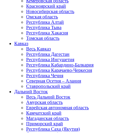
Кемеровская область
Красноярский край
Новосибирская область
Омская область
Республика Алтай
Республика Тыва
Республика Хакасия
Томская область
Кавказ
Весь Кавказ
Республика Дагестан
Республика Ингушетия
Республика Кабардино-Балкария
Республика Карачаево-Черкесия
Республика Чечня
Северная Осетия – Алания
Ставропольский край
Дальний Восток
Весь Дальний Восток
Амурская область
Еврейская автономная область
Камчатский край
Магаданская область
Приморский край
Республика Саха (Якутия)