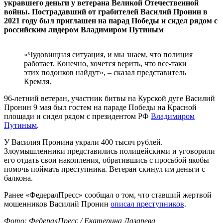
укравшего деньги у ветерана Великой Отечественной
войны. Пострадавший от грабителей Василий Пронин в
2021 году был приглашен на парад Победы и сидел рядом с
российским лидером Владимиром Путиным
«Чудовищная ситуация, и мы знаем, что полиция
работает. Конечно, хочется верить, что все-таки
этих подонков найдут», – сказал представитель
Кремля.
96-летний ветеран, участник битвы на Курской дуге Василий
Пронин 9 мая был гостем на параде Победы на Красной
площади и сидел рядом с президентом РФ
Владимиром
Путиным
.
У Василия Пронина украли 400 тысяч рублей.
Злоумышленники представились полицейскими и уговорили
его отдать свои накопления, обратившись с просьбой якобы
помочь поймать преступника. Ветеран скинул им деньги с
балкона.
Ранее «ФедералПресс» сообщал о том, что ставший жертвой
мошенников Василий Пронин
описал преступников
.
Фото: ФедералПресс / Екатерина Лазарева