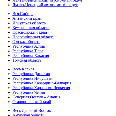
Ханты-Мансийский автономный округ
Ямало-Ненецкий автономный округ
Вся Сибирь
Алтайский край
Иркутская область
Кемеровская область
Красноярский край
Новосибирская область
Омская область
Республика Алтай
Республика Тыва
Республика Хакасия
Томская область
Весь Кавказ
Республика Дагестан
Республика Ингушетия
Республика Кабардино-Балкария
Республика Карачаево-Черкесия
Республика Чечня
Северная Осетия – Алания
Ставропольский край
Весь Дальний Восток
Амурская область