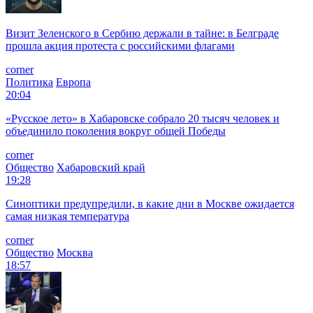
Визит Зеленского в Сербию держали в тайне: в Белграде
прошла акция протеста с российскими флагами
corner
Политика
Европа
20:04
«Русское лето» в Хабаровске собрало 20 тысяч человек и
объединило поколения вокруг общей Победы
corner
Общество
Хабаровский край
19:28
Синоптики предупредили, в какие дни в Москве ожидается
самая низкая температура
corner
Общество
Москва
18:57