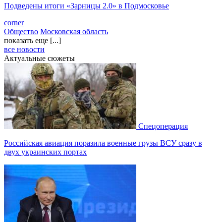
Подведены итоги «Зарницы 2.0» в Подмосковье
corner
Общество
Московская область
показать еще [...]
все новости
Актуальные сюжеты
Спецоперация
Российская авиация поразила военные грузы ВСУ сразу в
двух украинских портах