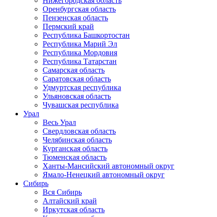
Нижегородская область
Оренбургская область
Пензенская область
Пермский край
Республика Башкортостан
Республика Марий Эл
Республика Мордовия
Республика Татарстан
Самарская область
Саратовская область
Удмуртская республика
Ульяновская область
Чувашская республика
Урал
Весь Урал
Свердловская область
Челябинская область
Курганская область
Тюменская область
Ханты-Мансийский автономный округ
Ямало-Ненецкий автономный округ
Сибирь
Вся Сибирь
Алтайский край
Иркутская область