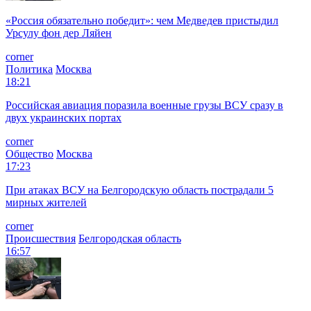
«Россия обязательно победит»: чем Медведев пристыдил
Урсулу фон дер Ляйен
corner
Политика
Москва
18:21
Российская авиация поразила военные грузы ВСУ сразу в
двух украинских портах
corner
Общество
Москва
17:23
При атаках ВСУ на Белгородскую область пострадали 5
мирных жителей
corner
Происшествия
Белгородская область
16:57