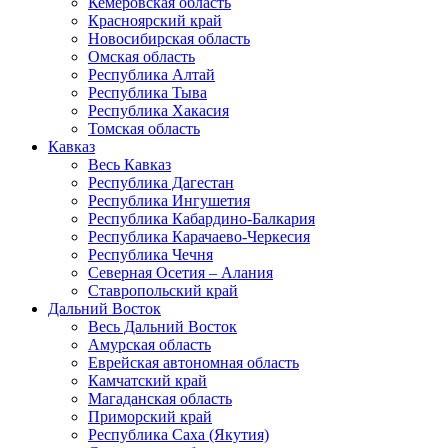
Кемеровская область
Красноярский край
Новосибирская область
Омская область
Республика Алтай
Республика Тыва
Республика Хакасия
Томская область
Кавказ
Весь Кавказ
Республика Дагестан
Республика Ингушетия
Республика Кабардино-Балкария
Республика Карачаево-Черкесия
Республика Чечня
Северная Осетия – Алания
Ставропольский край
Дальний Восток
Весь Дальний Восток
Амурская область
Еврейская автономная область
Камчатский край
Магаданская область
Приморский край
Республика Саха (Якутия)