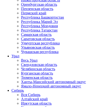
Нижегородская область
Оренбургская область
Пензенская область
Пермский край
Республика Башкортостан
Республика Марий Эл
Республика Мордовия
Республика Татарстан
Самарская область
Саратовская область
Удмуртская республика
Ульяновская область
Чувашская республика
Урал
Весь Урал
Свердловская область
Челябинская область
Курганская область
Тюменская область
Ханты-Мансийский автономный округ
Ямало-Ненецкий автономный округ
Сибирь
Вся Сибирь
Алтайский край
Иркутская область