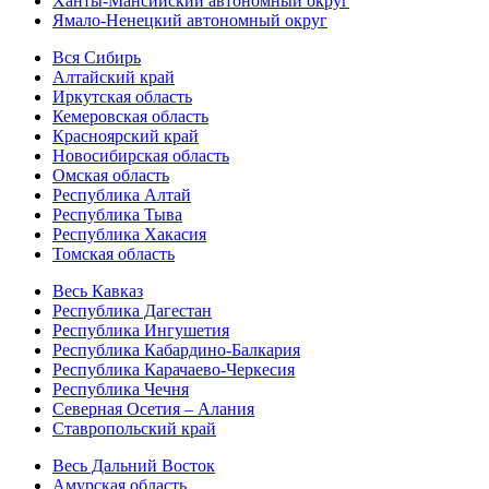
Ханты-Мансийский автономный округ
Ямало-Ненецкий автономный округ
Вся Сибирь
Алтайский край
Иркутская область
Кемеровская область
Красноярский край
Новосибирская область
Омская область
Республика Алтай
Республика Тыва
Республика Хакасия
Томская область
Весь Кавказ
Республика Дагестан
Республика Ингушетия
Республика Кабардино-Балкария
Республика Карачаево-Черкесия
Республика Чечня
Северная Осетия – Алания
Ставропольский край
Весь Дальний Восток
Амурская область