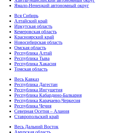
Ханты-Мансийский автономный округ
Ямало-Ненецкий автономный округ
Вся Сибирь
Алтайский край
Иркутская область
Кемеровская область
Красноярский край
Новосибирская область
Омская область
Республика Алтай
Республика Тыва
Республика Хакасия
Томская область
Весь Кавказ
Республика Дагестан
Республика Ингушетия
Республика Кабардино-Балкария
Республика Карачаево-Черкесия
Республика Чечня
Северная Осетия – Алания
Ставропольский край
Весь Дальний Восток
Амурская область