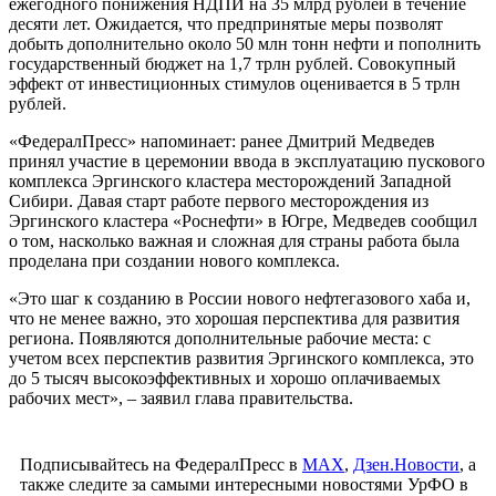
ежегодного понижения НДПИ на 35 млрд рублей в течение
десяти лет. Ожидается, что предпринятые меры позволят
добыть дополнительно около 50 млн тонн нефти и пополнить
государственный бюджет на 1,7 трлн рублей. Совокупный
эффект от инвестиционных стимулов оценивается в 5 трлн
рублей.
«ФедералПресс» напоминает: ранее Дмитрий Медведев
принял участие в церемонии ввода в эксплуатацию пускового
комплекса Эргинского кластера месторождений Западной
Сибири. Давая старт работе первого месторождения из
Эргинского кластера «Роснефти» в Югре, Медведев сообщил
о том, насколько важная и сложная для страны работа была
проделана при создании нового комплекса.
«Это шаг к созданию в России нового нефтегазового хаба и,
что не менее важно, это хорошая перспектива для развития
региона. Появляются дополнительные рабочие места: с
учетом всех перспектив развития Эргинского комплекса, это
до 5 тысяч высокоэффективных и хорошо оплачиваемых
рабочих мест», – заявил глава правительства.
Подписывайтесь на ФедералПресс в
МАХ
,
Дзен.Новости
, а
также следите за самыми интересными новостями УрФО в