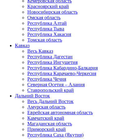
Кемеровская область
Красноярский край
Новосибирская область
Омская область
Республика Алтай
Республика Тыва
Республика Хакасия
Томская область
Кавказ
Весь Кавказ
Республика Дагестан
Республика Ингушетия
Республика Кабардино-Балкария
Республика Карачаево-Черкесия
Республика Чечня
Северная Осетия – Алания
Ставропольский край
Дальний Восток
Весь Дальний Восток
Амурская область
Еврейская автономная область
Камчатский край
Магаданская область
Приморский край
Республика Саха (Якутия)