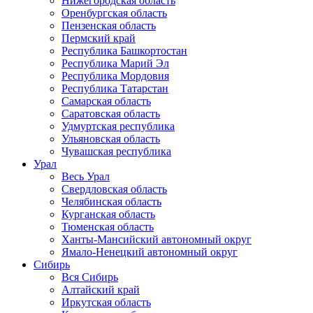
Нижегородская область
Оренбургская область
Пензенская область
Пермский край
Республика Башкортостан
Республика Марий Эл
Республика Мордовия
Республика Татарстан
Самарская область
Саратовская область
Удмуртская республика
Ульяновская область
Чувашская республика
Урал
Весь Урал
Свердловская область
Челябинская область
Курганская область
Тюменская область
Ханты-Мансийский автономный округ
Ямало-Ненецкий автономный округ
Сибирь
Вся Сибирь
Алтайский край
Иркутская область