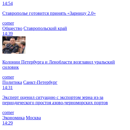
14:54
Ставрополье готовится принять «Зарницу 2.0»
corner
Общество
Ставропольский край
14:39
Колонии Петербурга и Ленобласти возглавил уральский
силовик
corner
Политика
Санкт-Петербург
14:31
Эксперт оценил ситуацию с экспортом зерна из-за
периодического простоя азово-черноморских портов
corner
Экономика
Москва
14:29