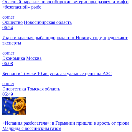
Опасный паразит: новосибирские ветеринары развеяли миф о
«безопасной» рыбе
corner
Общество
Новосибирская область
06:54
Икра и красная рыба подорожают к Новому году, предрекают
эксперты
corner
Экономика
Москва
06:08
Бензин в Томске 10 августа: актуальные цены на АЗС
corner
Энергетика
Томская область
05:49
«Испания разбогатела»: в Германии пришли в ярость от трюка
Мадрида с российским газом