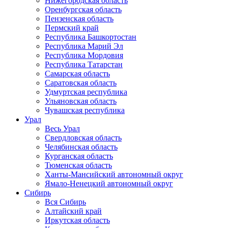
Нижегородская область
Оренбургская область
Пензенская область
Пермский край
Республика Башкортостан
Республика Марий Эл
Республика Мордовия
Республика Татарстан
Самарская область
Саратовская область
Удмуртская республика
Ульяновская область
Чувашская республика
Урал
Весь Урал
Свердловская область
Челябинская область
Курганская область
Тюменская область
Ханты-Мансийский автономный округ
Ямало-Ненецкий автономный округ
Сибирь
Вся Сибирь
Алтайский край
Иркутская область