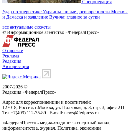
Спецоперация
Удар по энергетике Украины, новые договоренности Москвы
и Дамаска и заявление Вучича: главное за сутки
все актуальные сюжеты
© Информационное агентство «ФедералПресс»
О проекте
Реклама
Редакция
Авторизация
2007-2026 ©
Редакция «
ФедералПресс
»
Адрес для корреспонденции и посетителей:
127018
, Россия, г.
Москва
,
ул. Полковая, д. 3, стр. 3
, офис 211
Тел.
+7(499) 112-35-89
E-mail:
news@fedpress.ru
«ФедералПресс» - медиа-холдинг: экспертный канал,
информагентства, журнал. Политика, экономика,