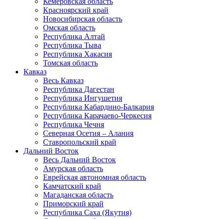
Кемеровская область
Красноярский край
Новосибирская область
Омская область
Республика Алтай
Республика Тыва
Республика Хакасия
Томская область
Кавказ
Весь Кавказ
Республика Дагестан
Республика Ингушетия
Республика Кабардино-Балкария
Республика Карачаево-Черкесия
Республика Чечня
Северная Осетия – Алания
Ставропольский край
Дальний Восток
Весь Дальний Восток
Амурская область
Еврейская автономная область
Камчатский край
Магаданская область
Приморский край
Республика Саха (Якутия)