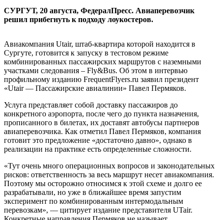
СУРГУТ, 20 августа, ФедералПресс. Авиаперевозчик
решил прибегнуть к подходу лоукостеров.
Авиакомпания Utair, штаб-квартира которой находится в
Сургуте, готовится к запуску в тестовом режиме
комбинированных пассажирских маршрутов с наземными
участками следования – Fly&Bus. Об этом в интервью
профильному изданию FrequentFlyers.ru заявил президент
«Utair — Пассажирские авиалинии» Павел Пермяков.
Услуга представляет собой доставку пассажиров до
конкретного аэропорта, после чего до пункта назначения,
прописанного в билетах, их доставят автобусы партнеров
авиаперевозчика. Как отметил Павел Пермяков, компания
готовит это предложение «достаточно давно», однако в
реализации на практике есть определенные сложности.
«Тут очень много операционных вопросов и законодательных
рисков: ответственность за весь маршрут несет авиакомпания.
Поэтому мы осторожно относимся к этой схеме и долго ее
разрабатывали, но уже в ближайшее время запустим
эксперимент по комбинированным интермодальным
перевозкам», — цитирует издание представителя UTair.
Конкретные направления Пермяков не называет.