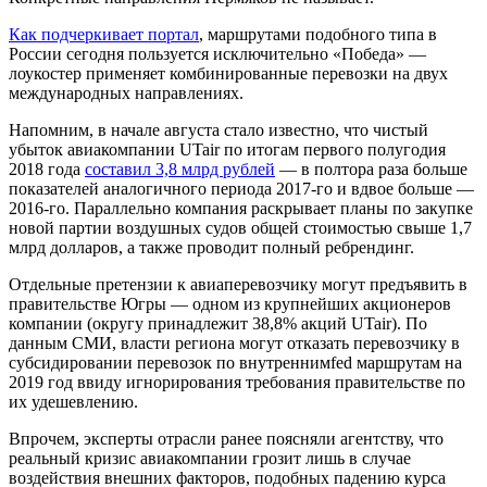
Как подчеркивает портал
, маршрутами подобного типа в
России сегодня пользуется исключительно «Победа» —
лоукостер применяет комбинированные перевозки на двух
международных направлениях.
Напомним, в начале августа стало известно, что чистый
убыток авиакомпании UTair по итогам первого полугодия
2018 года
составил 3,8 млрд рублей
— в полтора раза больше
показателей аналогичного периода 2017-го и вдвое больше —
2016-го. Параллельно компания раскрывает планы по закупке
новой партии воздушных судов общей стоимостью свыше 1,7
млрд долларов, а также проводит полный ребрендинг.
Отдельные претензии к авиаперевозчику могут предъявить в
правительстве Югры — одном из крупнейших акционеров
компании (округу принадлежит 38,8% акций UTair). По
данным СМИ, власти региона могут отказать перевозчику в
субсидировании перевозок по внутреннимfed маршрутам на
2019 год ввиду игнорирования требования правительстве по
их удешевлению.
Впрочем, эксперты отрасли ранее поясняли агентству, что
реальный кризис авиакомпании грозит лишь в случае
воздействия внешних факторов, подобных падению курса