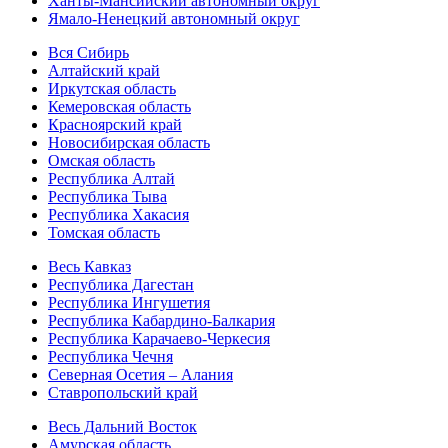
Ханты-Мансийский автономный округ
Ямало-Ненецкий автономный округ
Вся Сибирь
Алтайский край
Иркутская область
Кемеровская область
Красноярский край
Новосибирская область
Омская область
Республика Алтай
Республика Тыва
Республика Хакасия
Томская область
Весь Кавказ
Республика Дагестан
Республика Ингушетия
Республика Кабардино-Балкария
Республика Карачаево-Черкесия
Республика Чечня
Северная Осетия – Алания
Ставропольский край
Весь Дальний Восток
Амурская область