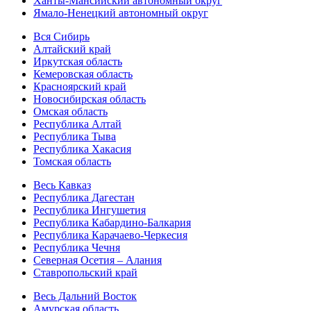
Ханты-Мансийский автономный округ
Ямало-Ненецкий автономный округ
Вся Сибирь
Алтайский край
Иркутская область
Кемеровская область
Красноярский край
Новосибирская область
Омская область
Республика Алтай
Республика Тыва
Республика Хакасия
Томская область
Весь Кавказ
Республика Дагестан
Республика Ингушетия
Республика Кабардино-Балкария
Республика Карачаево-Черкесия
Республика Чечня
Северная Осетия – Алания
Ставропольский край
Весь Дальний Восток
Амурская область