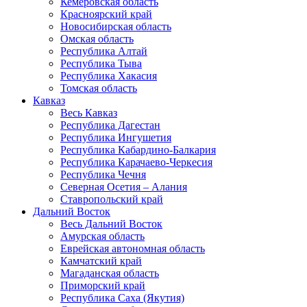
Кемеровская область
Красноярский край
Новосибирская область
Омская область
Республика Алтай
Республика Тыва
Республика Хакасия
Томская область
Кавказ
Весь Кавказ
Республика Дагестан
Республика Ингушетия
Республика Кабардино-Балкария
Республика Карачаево-Черкесия
Республика Чечня
Северная Осетия – Алания
Ставропольский край
Дальний Восток
Весь Дальний Восток
Амурская область
Еврейская автономная область
Камчатский край
Магаданская область
Приморский край
Республика Саха (Якутия)