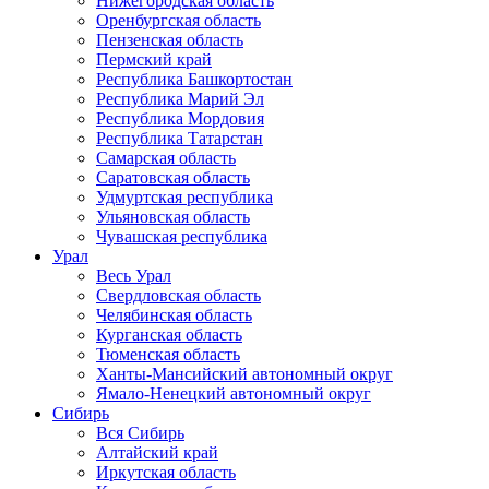
Нижегородская область
Оренбургская область
Пензенская область
Пермский край
Республика Башкортостан
Республика Марий Эл
Республика Мордовия
Республика Татарстан
Самарская область
Саратовская область
Удмуртская республика
Ульяновская область
Чувашская республика
Урал
Весь Урал
Свердловская область
Челябинская область
Курганская область
Тюменская область
Ханты-Мансийский автономный округ
Ямало-Ненецкий автономный округ
Сибирь
Вся Сибирь
Алтайский край
Иркутская область