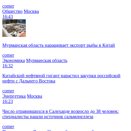
corner
Общество
Москва
16:43
Мурманская область наращивает экспорт рыбы в Китай
corner
Экономика
Мурманская область
16:32
Китайский нефтяной гигант нарастил закупки российской
нефти с Дальнего Востока
corner
Энергетика
Москва
16:23
Число отравившихся в Салехарде возросло до 38 человек:
специалисты нашли источник сальмонеллеза
corner