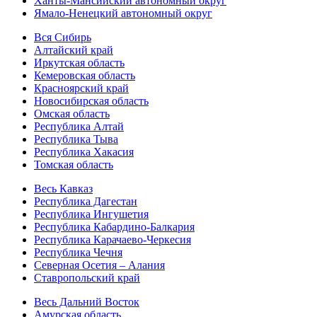
Ханты-Мансийский автономный округ
Ямало-Ненецкий автономный округ
Вся Сибирь
Алтайский край
Иркутская область
Кемеровская область
Красноярский край
Новосибирская область
Омская область
Республика Алтай
Республика Тыва
Республика Хакасия
Томская область
Весь Кавказ
Республика Дагестан
Республика Ингушетия
Республика Кабардино-Балкария
Республика Карачаево-Черкесия
Республика Чечня
Северная Осетия – Алания
Ставропольский край
Весь Дальний Восток
Амурская область