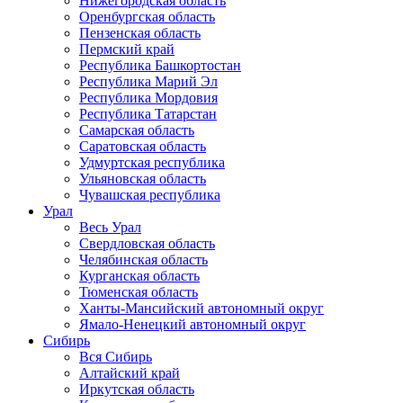
Нижегородская область
Оренбургская область
Пензенская область
Пермский край
Республика Башкортостан
Республика Марий Эл
Республика Мордовия
Республика Татарстан
Самарская область
Саратовская область
Удмуртская республика
Ульяновская область
Чувашская республика
Урал
Весь Урал
Свердловская область
Челябинская область
Курганская область
Тюменская область
Ханты-Мансийский автономный округ
Ямало-Ненецкий автономный округ
Сибирь
Вся Сибирь
Алтайский край
Иркутская область