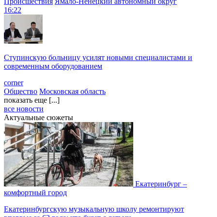
Происшествия
Ямало-Ненецкий автономный округ
16:22
Ступинскую больницу усилят новыми специалистами и
современным оборудованием
corner
Общество
Московская область
показать еще [...]
все новости
Актуальные сюжеты
Екатеринбург –
комфортный город
Екатеринбургскую музыкальную школу ремонтируют