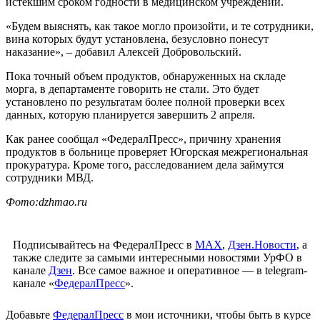
истекшим сроком годности в медицинском учреждении.
«Будем выяснять, как такое могло произойти, и те сотрудники,
вина которых будут установлена, безусловно понесут
наказание», – добавил Алексей Добровольский.
Пока точный объем продуктов, обнаруженных на складе
морга, в департаменте говорить не стали. Это будет
установлено по результатам более полной проверки всех
данных, которую планируется завершить 2 апреля.
Как ранее сообщал «ФедералПресс», причину хранения
продуктов в больнице проверяет Югорская межрегиональная
прокуратура. Кроме того, расследованием дела займутся
сотрудники МВД.
Фото:dzhmao.ru
Подписывайтесь на ФедералПресс в
МАХ
,
Дзен.Новости
, а
также следите за самыми интересными новостями УрФО в
канале
Дзен
. Все самое важное и оперативное — в telegram-
канале «
ФедералПресс
».
Добавьте
ФедералПресс
в мои источники, чтобы быть в курсе