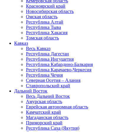
Кемеровская область
Красноярский край
Новосибирская область
Омская область
Республика Алтай
Республика Тыва
Республика Хакасия
Томская область
Кавказ
Весь Кавказ
Республика Дагестан
Республика Ингушетия
Республика Кабардино-Балкария
Республика Карачаево-Черкесия
Республика Чечня
Северная Осетия – Алания
Ставропольский край
Дальний Восток
Весь Дальний Восток
Амурская область
Еврейская автономная область
Камчатский край
Магаданская область
Приморский край
Республика Саха (Якутия)