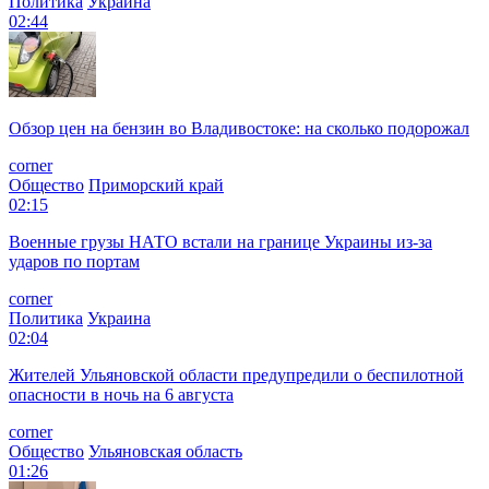
Политика
Украина
02:44
Обзор цен на бензин во Владивостоке: на сколько подорожал
corner
Общество
Приморский край
02:15
Военные грузы НАТО встали на границе Украины из-за
ударов по портам
corner
Политика
Украина
02:04
Жителей Ульяновской области предупредили о беспилотной
опасности в ночь на 6 августа
corner
Общество
Ульяновская область
01:26