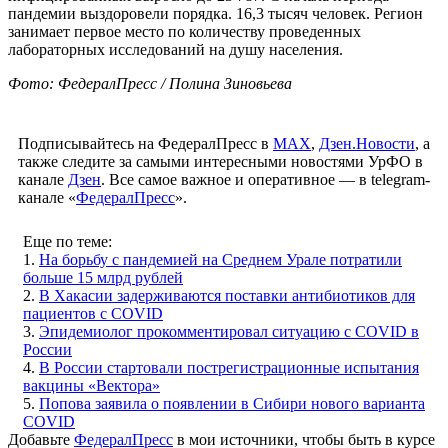
пандемии выздоровели порядка. 16,3 тысяч человек. Регион
занимает первое место по количеству проведенных
лабораторных исследований на душу населения.
Фото: ФедералПресс / Полина Зиновьева
Подписывайтесь на ФедералПресс в
МАХ
,
Дзен.Новости
, а
также следите за самыми интересными новостями УрФО в
канале
Дзен
. Все самое важное и оперативное — в telegram-
канале «
ФедералПресс
».
Еще по теме:
1.
На борьбу с пандемией на Среднем Урале потратили
больше 15 млрд рублей
2.
В Хакасии задерживаются поставки антибиотиков для
пациентов c COVID
3.
Эпидемиолог прокомментировал ситуацию с COVID в
России
4.
В России стартовали пострегистрационные испытания
вакцины «Вектора»
5.
Попова заявила о появлении в Сибири нового варианта
COVID
Добавьте
ФедералПресс
в мои источники, чтобы быть в курсе