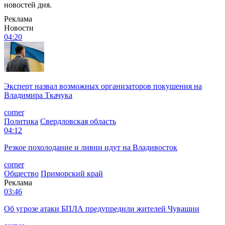
новостей дня.
Реклама
Новости
04:20
Эксперт назвал возможных организаторов покушения на
Владимира Ткачука
corner
Политика
Свердловская область
04:12
Резкое похолодание и ливни идут на Владивосток
corner
Общество
Приморский край
Реклама
03:46
Об угрозе атаки БПЛА предупредили жителей Чувашии