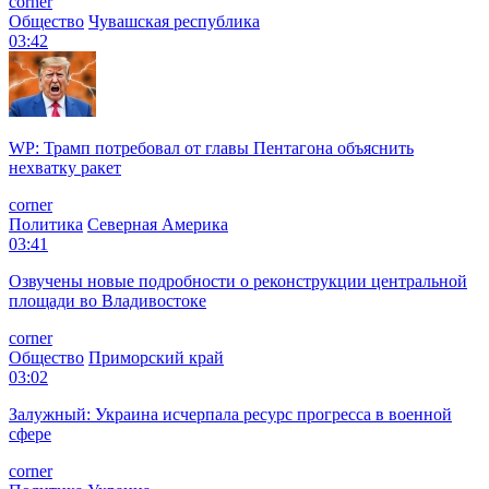
corner
Общество
Чувашская республика
03:42
WP: Трамп потребовал от главы Пентагона объяснить
нехватку ракет
corner
Политика
Северная Америка
03:41
Озвучены новые подробности о реконструкции центральной
площади во Владивостоке
corner
Общество
Приморский край
03:02
Залужный: Украина исчерпала ресурс прогресса в военной
сфере
corner