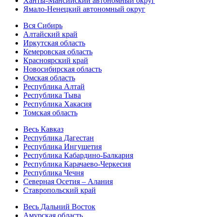
Ханты-Мансийский автономный округ
Ямало-Ненецкий автономный округ
Вся Сибирь
Алтайский край
Иркутская область
Кемеровская область
Красноярский край
Новосибирская область
Омская область
Республика Алтай
Республика Тыва
Республика Хакасия
Томская область
Весь Кавказ
Республика Дагестан
Республика Ингушетия
Республика Кабардино-Балкария
Республика Карачаево-Черкесия
Республика Чечня
Северная Осетия – Алания
Ставропольский край
Весь Дальний Восток
Амурская область