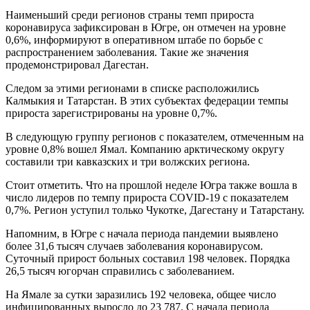
Наименьший среди регионов страны темп прироста
коронавируса зафиксирован в Югре, он отмечен на уровне
0,6%, информируют в оперативном штабе по борьбе с
распространением заболевания. Такие же значения
продемонстрировал Дагестан.
Следом за этими регионами в списке расположились
Калмыкия и Татарстан. В этих субъектах федерации темпы
прироста зарегистрированы на уровне 0,7%.
В следующую группу регионов с показателем, отмеченным на
уровне 0,8% вошел Ямал. Компанию арктическому округу
составили три кавказских и три волжских региона.
Стоит отметить. Что на прошлой неделе Югра также вошла в
число лидеров по темпу прироста COVID-19 с показателем
0,7%. Регион уступил только Чукотке, Дагестану и Татарстану.
Напомним, в Югре с начала периода пандемии выявлено
более 31,6 тысяч случаев заболевания коронавирусом.
Суточный прирост больных составил 198 человек. Порядка
26,5 тысяч югорчан справились с заболеванием.
На Ямале за сутки заразились 192 человека, общее число
инфицированных выросло до 23 787. С начала периода