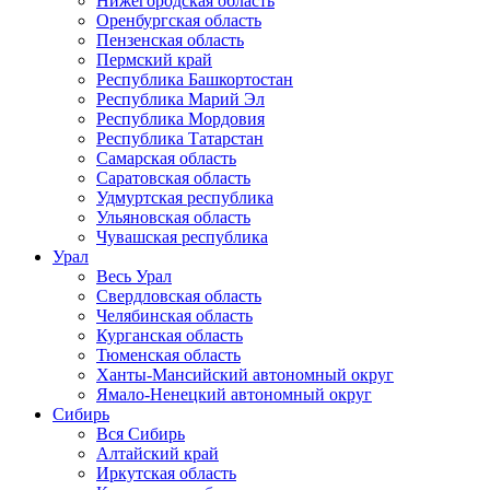
Нижегородская область
Оренбургская область
Пензенская область
Пермский край
Республика Башкортостан
Республика Марий Эл
Республика Мордовия
Республика Татарстан
Самарская область
Саратовская область
Удмуртская республика
Ульяновская область
Чувашская республика
Урал
Весь Урал
Свердловская область
Челябинская область
Курганская область
Тюменская область
Ханты-Мансийский автономный округ
Ямало-Ненецкий автономный округ
Сибирь
Вся Сибирь
Алтайский край
Иркутская область