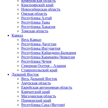
Кемеровская область
Красноярский край
Новосибирская область
Омская область
Республика Алтай
Республика Тыва
Республика Хакасия
Томская область
Кавказ
Весь Кавказ
Республика Дагестан
Республика Ингушетия
Республика Кабардино-Балкария
Республика Карачаево-Черкесия
Республика Чечня
Северная Осетия – Алания
Ставропольский край
Дальний Восток
Весь Дальний Восток
Амурская область
Еврейская автономная область
Камчатский край
Магаданская область
Приморский край
Республика Саха (Якутия)