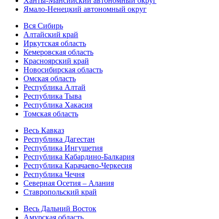
Ханты-Мансийский автономный округ
Ямало-Ненецкий автономный округ
Вся Сибирь
Алтайский край
Иркутская область
Кемеровская область
Красноярский край
Новосибирская область
Омская область
Республика Алтай
Республика Тыва
Республика Хакасия
Томская область
Весь Кавказ
Республика Дагестан
Республика Ингушетия
Республика Кабардино-Балкария
Республика Карачаево-Черкесия
Республика Чечня
Северная Осетия – Алания
Ставропольский край
Весь Дальний Восток
Амурская область