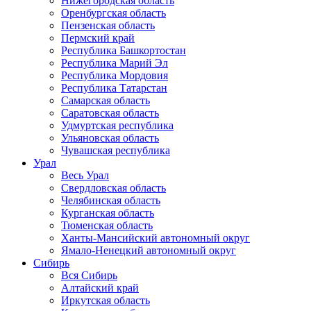
Нижегородская область
Оренбургская область
Пензенская область
Пермский край
Республика Башкортостан
Республика Марий Эл
Республика Мордовия
Республика Татарстан
Самарская область
Саратовская область
Удмуртская республика
Ульяновская область
Чувашская республика
Урал
Весь Урал
Свердловская область
Челябинская область
Курганская область
Тюменская область
Ханты-Мансийский автономный округ
Ямало-Ненецкий автономный округ
Сибирь
Вся Сибирь
Алтайский край
Иркутская область