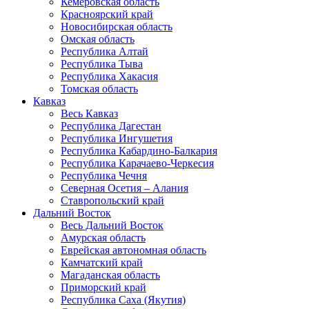
Кемеровская область
Красноярский край
Новосибирская область
Омская область
Республика Алтай
Республика Тыва
Республика Хакасия
Томская область
Кавказ
Весь Кавказ
Республика Дагестан
Республика Ингушетия
Республика Кабардино-Балкария
Республика Карачаево-Черкесия
Республика Чечня
Северная Осетия – Алания
Ставропольский край
Дальний Восток
Весь Дальний Восток
Амурская область
Еврейская автономная область
Камчатский край
Магаданская область
Приморский край
Республика Саха (Якутия)