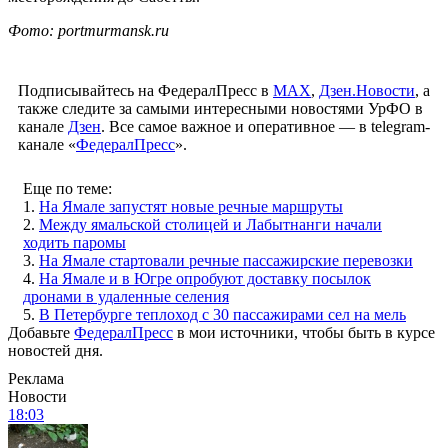
Фото: portmurmansk.ru
Подписывайтесь на ФедералПресс в
МАХ
,
Дзен.Новости
, а
также следите за самыми интересными новостями УрФО в
канале
Дзен
. Все самое важное и оперативное — в telegram-
канале «
ФедералПресс
».
Еще по теме:
1.
На Ямале запустят новые речные маршруты
2.
Между ямальской столицей и Лабытнанги начали
ходить паромы
3.
На Ямале стартовали речные пассажирские перевозки
4.
На Ямале и в Югре опробуют доставку посылок
дронами в удаленные селения
5.
В Петербурге теплоход с 30 пассажирами сел на мель
Добавьте
ФедералПресс
в мои источники, чтобы быть в курсе
новостей дня.
Реклама
Новости
18:03