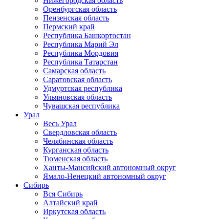
Нижегородская область
Оренбургская область
Пензенская область
Пермский край
Республика Башкортостан
Республика Марий Эл
Республика Мордовия
Республика Татарстан
Самарская область
Саратовская область
Удмуртская республика
Ульяновская область
Чувашская республика
Урал
Весь Урал
Свердловская область
Челябинская область
Курганская область
Тюменская область
Ханты-Мансийский автономный округ
Ямало-Ненецкий автономный округ
Сибирь
Вся Сибирь
Алтайский край
Иркутская область