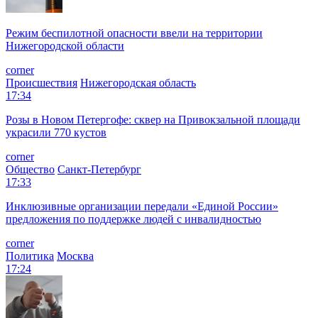
Режим беспилотной опасности ввели на территории
Нижегородской области
corner
Происшествия
Нижегородская область
17:34
Розы в Новом Петергофе: сквер на Привокзальной площади
украсили 770 кустов
corner
Общество
Санкт-Петербург
17:33
Инклюзивные организации передали «Единой России»
предложения по поддержке людей с инвалидностью
corner
Политика
Москва
17:24