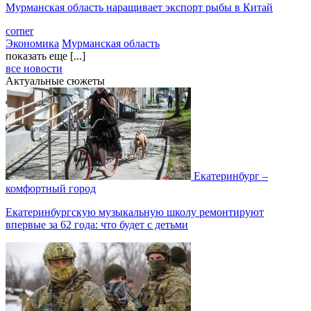
Мурманская область наращивает экспорт рыбы в Китай
corner
Экономика
Мурманская область
показать еще [...]
все новости
Актуальные сюжеты
Екатеринбург –
комфортный город
Екатеринбургскую музыкальную школу ремонтируют
впервые за 62 года: что будет с детьми