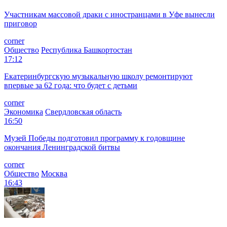
Участникам массовой драки с иностранцами в Уфе вынесли
приговор
corner
Общество
Республика Башкортостан
17:12
Екатеринбургскую музыкальную школу ремонтируют
впервые за 62 года: что будет с детьми
corner
Экономика
Свердловская область
16:50
Музей Победы подготовил программу к годовщине
окончания Ленинградской битвы
corner
Общество
Москва
16:43