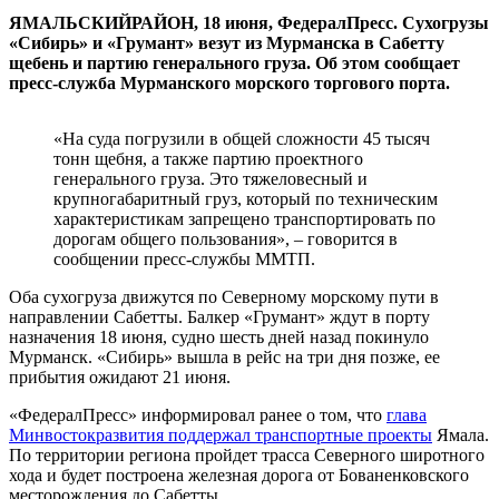
ЯМАЛЬСКИЙРАЙОН, 18 июня, ФедералПресс. Сухогрузы
«Сибирь» и «Грумант» везут из Мурманска в Сабетту
щебень и партию генерального груза. Об этом сообщает
пресс-служба Мурманского морского торгового порта.
«На суда погрузили в общей сложности 45 тысяч
тонн щебня, а также партию проектного
генерального груза. Это тяжеловесный и
крупногабаритный груз, который по техническим
характеристикам запрещено транспортировать по
дорогам общего пользования», – говорится в
сообщении пресс-службы ММТП.
Оба сухогруза движутся по Северному морскому пути в
направлении Сабетты. Балкер «Грумант» ждут в порту
назначения 18 июня, судно шесть дней назад покинуло
Мурманск. «Сибирь» вышла в рейс на три дня позже, ее
прибытия ожидают 21 июня.
«ФедералПресс» информировал ранее о том, что
глава
Минвостокразвития поддержал транспортные проекты
Ямала.
По территории региона пройдет трасса Северного широтного
хода и будет построена железная дорога от Бованенковского
месторождения до Сабетты.