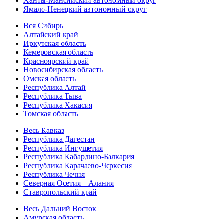
Ханты-Мансийский автономный округ
Ямало-Ненецкий автономный округ
Вся Сибирь
Алтайский край
Иркутская область
Кемеровская область
Красноярский край
Новосибирская область
Омская область
Республика Алтай
Республика Тыва
Республика Хакасия
Томская область
Весь Кавказ
Республика Дагестан
Республика Ингушетия
Республика Кабардино-Балкария
Республика Карачаево-Черкесия
Республика Чечня
Северная Осетия – Алания
Ставропольский край
Весь Дальний Восток
Амурская область