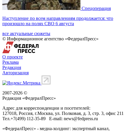
Спецоперация
Наступление по всем направлениям продолжается: что
произошло на полях СВО 6 августа
все актуальные сюжеты
© Информационное агентство «ФедералПресс»
О проекте
Реклама
Редакция
Авторизация
2007-2026 ©
Редакция «
ФедералПресс
»
Адрес для корреспонденции и посетителей:
127018
, Россия, г.
Москва
,
ул. Полковая, д. 3, стр. 3
, офис 211
Тел.
+7(499) 112-35-89
E-mail:
news@fedpress.ru
«ФедералПресс» - медиа-холдинг: экспертный канал,