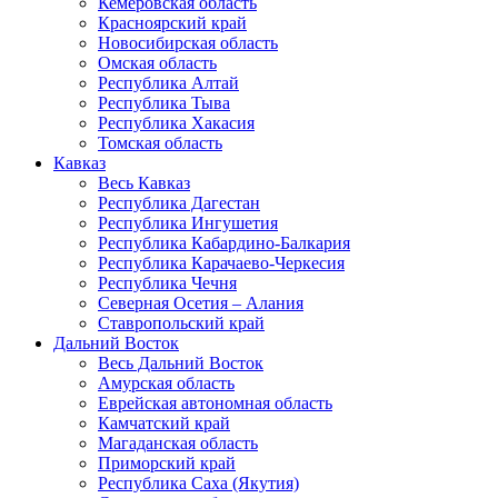
Кемеровская область
Красноярский край
Новосибирская область
Омская область
Республика Алтай
Республика Тыва
Республика Хакасия
Томская область
Кавказ
Весь Кавказ
Республика Дагестан
Республика Ингушетия
Республика Кабардино-Балкария
Республика Карачаево-Черкесия
Республика Чечня
Северная Осетия – Алания
Ставропольский край
Дальний Восток
Весь Дальний Восток
Амурская область
Еврейская автономная область
Камчатский край
Магаданская область
Приморский край
Республика Саха (Якутия)