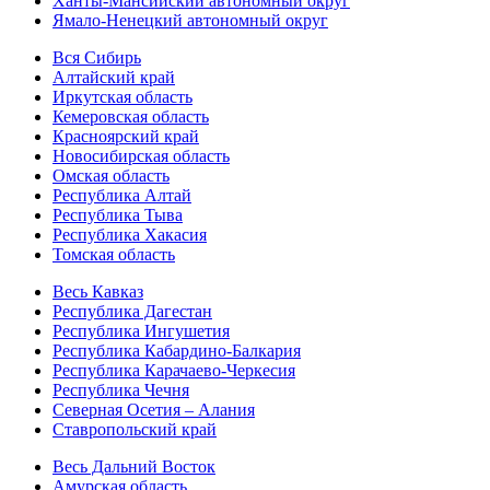
Ханты-Мансийский автономный округ
Ямало-Ненецкий автономный округ
Вся Сибирь
Алтайский край
Иркутская область
Кемеровская область
Красноярский край
Новосибирская область
Омская область
Республика Алтай
Республика Тыва
Республика Хакасия
Томская область
Весь Кавказ
Республика Дагестан
Республика Ингушетия
Республика Кабардино-Балкария
Республика Карачаево-Черкесия
Республика Чечня
Северная Осетия – Алания
Ставропольский край
Весь Дальний Восток
Амурская область