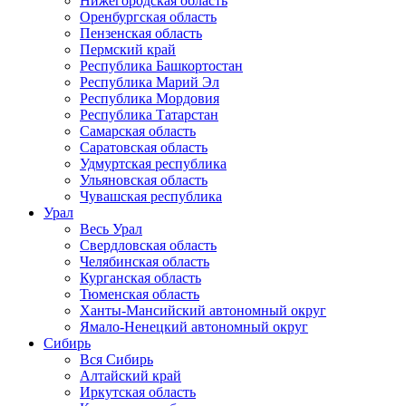
Нижегородская область
Оренбургская область
Пензенская область
Пермский край
Республика Башкортостан
Республика Марий Эл
Республика Мордовия
Республика Татарстан
Самарская область
Саратовская область
Удмуртская республика
Ульяновская область
Чувашская республика
Урал
Весь Урал
Свердловская область
Челябинская область
Курганская область
Тюменская область
Ханты-Мансийский автономный округ
Ямало-Ненецкий автономный округ
Сибирь
Вся Сибирь
Алтайский край
Иркутская область