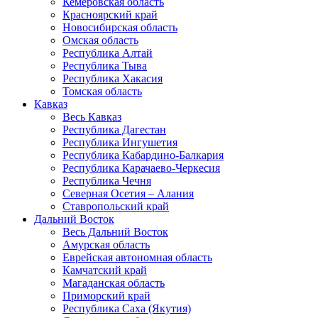
Кемеровская область
Красноярский край
Новосибирская область
Омская область
Республика Алтай
Республика Тыва
Республика Хакасия
Томская область
Кавказ
Весь Кавказ
Республика Дагестан
Республика Ингушетия
Республика Кабардино-Балкария
Республика Карачаево-Черкесия
Республика Чечня
Северная Осетия – Алания
Ставропольский край
Дальний Восток
Весь Дальний Восток
Амурская область
Еврейская автономная область
Камчатский край
Магаданская область
Приморский край
Республика Саха (Якутия)