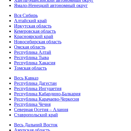
Ханты-Мансийский автономный округ
Ямало-Ненецкий автономный округ
Вся Сибирь
Алтайский край
Иркутская область
Кемеровская область
Красноярский край
Новосибирская область
Омская область
Республика Алтай
Республика Тыва
Республика Хакасия
Томская область
Весь Кавказ
Республика Дагестан
Республика Ингушетия
Республика Кабардино-Балкария
Республика Карачаево-Черкесия
Республика Чечня
Северная Осетия – Алания
Ставропольский край
Весь Дальний Восток
Амурская область