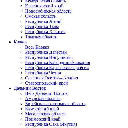
Кемеровская область
Красноярский край
Новосибирская область
Омская область
Республика Алтай
Республика Тыва
Республика Хакасия
Томская область
Кавказ
Весь Кавказ
Республика Дагестан
Республика Ингушетия
Республика Кабардино-Балкария
Республика Карачаево-Черкесия
Республика Чечня
Северная Осетия – Алания
Ставропольский край
Дальний Восток
Весь Дальний Восток
Амурская область
Еврейская автономная область
Камчатский край
Магаданская область
Приморский край
Республика Саха (Якутия)