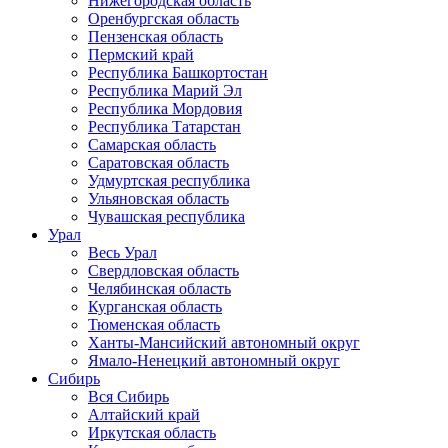
Нижегородская область
Оренбургская область
Пензенская область
Пермский край
Республика Башкортостан
Республика Марий Эл
Республика Мордовия
Республика Татарстан
Самарская область
Саратовская область
Удмуртская республика
Ульяновская область
Чувашская республика
Урал
Весь Урал
Свердловская область
Челябинская область
Курганская область
Тюменская область
Ханты-Мансийский автономный округ
Ямало-Ненецкий автономный округ
Сибирь
Вся Сибирь
Алтайский край
Иркутская область