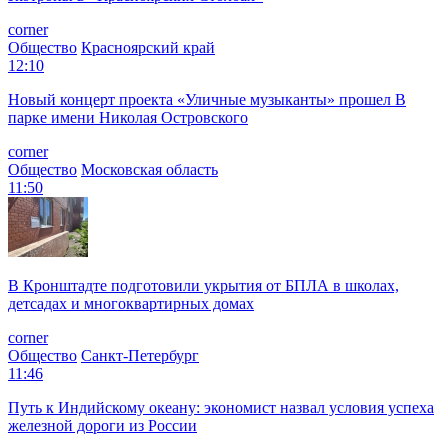
corner
Общество
Красноярский край
12:10
Новый концерт проекта «Уличные музыканты» прошел В
парке имени Николая Островского
corner
Общество
Московская область
11:50
В Кронштадте подготовили укрытия от БПЛА в школах,
детсадах и многоквартирных домах
corner
Общество
Санкт-Петербург
11:46
Путь к Индийскому океану: экономист назвал условия успеха
железной дороги из России