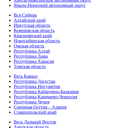
Ханты-Мансийский автономный округ
Ямало-Ненецкий автономный округ
Вся Сибирь
Алтайский край
Иркутская область
Кемеровская область
Красноярский край
Новосибирская область
Омская область
Республика Алтай
Республика Тыва
Республика Хакасия
Томская область
Весь Кавказ
Республика Дагестан
Республика Ингушетия
Республика Кабардино-Балкария
Республика Карачаево-Черкесия
Республика Чечня
Северная Осетия – Алания
Ставропольский край
Весь Дальний Восток
Амурская область