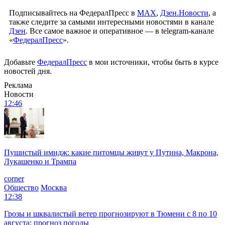
Подписывайтесь на ФедералПресс в
МАХ
,
Дзен.Новости
, а
также следите за самыми интересными новостями в канале
Дзен
. Все самое важное и оперативное — в telegram-канале
«
ФедералПресс
».
Добавьте
ФедералПресс
в мои источники, чтобы быть в курсе
новостей дня.
Реклама
Новости
12:46
Пушистый имидж: какие питомцы живут у Путина, Макрона,
Лукашенко и Трампа
corner
Общество
Москва
12:38
Грозы и шквалистый ветер прогнозируют в Тюмени с 8 по 10
августа: прогноз погоды