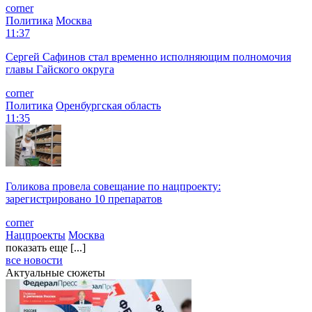
corner
Политика
Москва
11:37
Сергей Сафинов стал временно исполняющим полномочия
главы Гайского округа
corner
Политика
Оренбургская область
11:35
Голикова провела совещание по нацпроекту:
зарегистрировано 10 препаратов
corner
Нацпроекты
Москва
показать еще [...]
все новости
Актуальные сюжеты