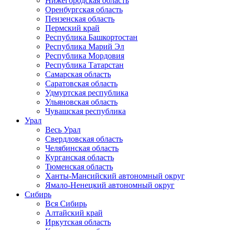
Нижегородская область
Оренбургская область
Пензенская область
Пермский край
Республика Башкортостан
Республика Марий Эл
Республика Мордовия
Республика Татарстан
Самарская область
Саратовская область
Удмуртская республика
Ульяновская область
Чувашская республика
Урал
Весь Урал
Свердловская область
Челябинская область
Курганская область
Тюменская область
Ханты-Мансийский автономный округ
Ямало-Ненецкий автономный округ
Сибирь
Вся Сибирь
Алтайский край
Иркутская область