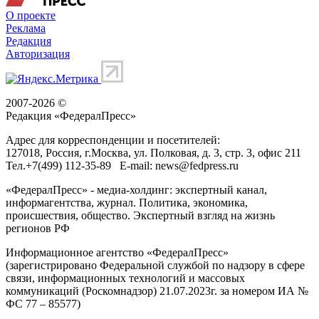
О проекте
Реклама
Редакция
Авторизация
2007-2026 ©
Редакция «
ФедералПресс
»
Адрес для корреспонденции и посетителей:
127018
, Россия, г.
Москва
,
ул. Полковая, д. 3, стр. 3
, офис 211
Тел.
+7(499) 112-35-89
E-mail:
news@fedpress.ru
«ФедералПресс» - медиа-холдинг: экспертный канал,
информагентства, журнал. Политика, экономика,
происшествия, общество. Экспертный взгляд на жизнь
регионов РФ
Информационное агентство «ФедералПресс»
(зарегистрировано Федеральной службой по надзору в сфере
связи, информационных технологий и массовых
коммуникаций (Роскомнадзор) 21.07.2023г. за номером ИА №
ФС 77 – 85577)