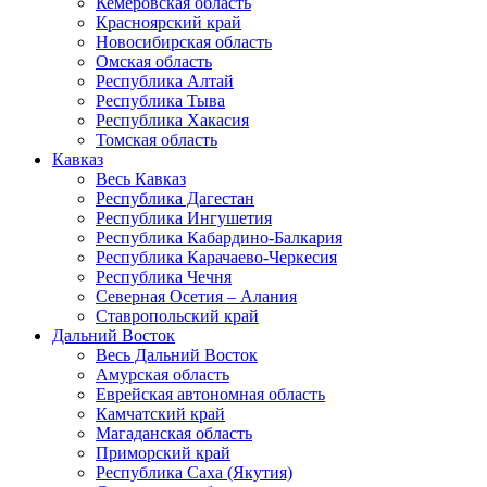
Кемеровская область
Красноярский край
Новосибирская область
Омская область
Республика Алтай
Республика Тыва
Республика Хакасия
Томская область
Кавказ
Весь Кавказ
Республика Дагестан
Республика Ингушетия
Республика Кабардино-Балкария
Республика Карачаево-Черкесия
Республика Чечня
Северная Осетия – Алания
Ставропольский край
Дальний Восток
Весь Дальний Восток
Амурская область
Еврейская автономная область
Камчатский край
Магаданская область
Приморский край
Республика Саха (Якутия)