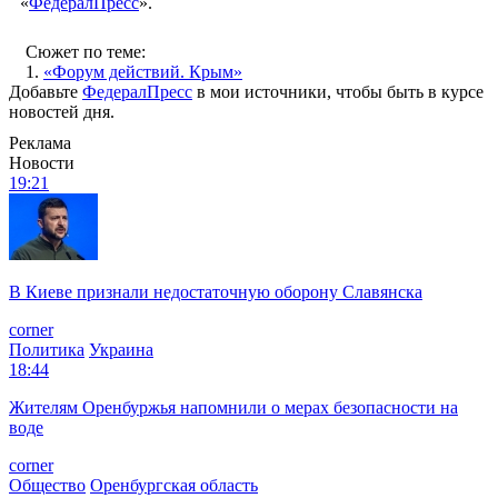
«
ФедералПресс
».
Сюжет по теме:
1.
«Форум действий. Крым»
Добавьте
ФедералПресс
в мои источники, чтобы быть в курсе
новостей дня.
Реклама
Новости
19:21
В Киеве признали недостаточную оборону Славянска
corner
Политика
Украина
18:44
Жителям Оренбуржья напомнили о мерах безопасности на
воде
corner
Общество
Оренбургская область