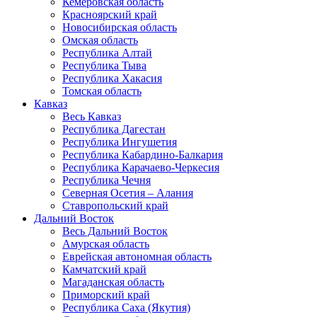
Кемеровская область
Красноярский край
Новосибирская область
Омская область
Республика Алтай
Республика Тыва
Республика Хакасия
Томская область
Кавказ
Весь Кавказ
Республика Дагестан
Республика Ингушетия
Республика Кабардино-Балкария
Республика Карачаево-Черкесия
Республика Чечня
Северная Осетия – Алания
Ставропольский край
Дальний Восток
Весь Дальний Восток
Амурская область
Еврейская автономная область
Камчатский край
Магаданская область
Приморский край
Республика Саха (Якутия)