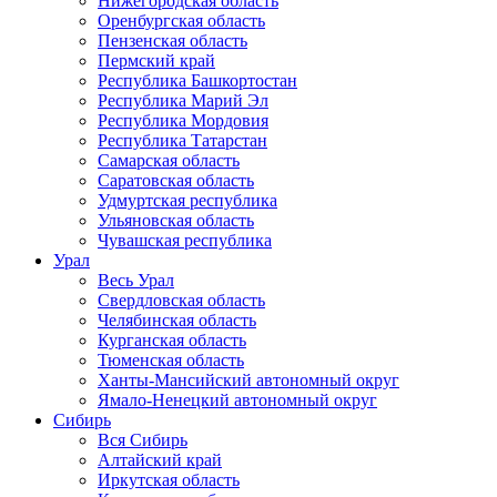
Нижегородская область
Оренбургская область
Пензенская область
Пермский край
Республика Башкортостан
Республика Марий Эл
Республика Мордовия
Республика Татарстан
Самарская область
Саратовская область
Удмуртская республика
Ульяновская область
Чувашская республика
Урал
Весь Урал
Свердловская область
Челябинская область
Курганская область
Тюменская область
Ханты-Мансийский автономный округ
Ямало-Ненецкий автономный округ
Сибирь
Вся Сибирь
Алтайский край
Иркутская область