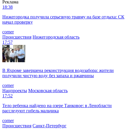
Реклама
18:38
Нижегородка получила серьезную травму на базе отдыха: СК
начал проверку
corner
Происшествия
Нижегородская область
17:57
В Яхроме завершена реконструкция водозабора: жители
получили чистую воду без запаха и ржавчины
corner
Нацпроекты
Московская область
17:52
Тело ребенка найдено на озере Танковое: в Ленобласти
расследуют гибель мальчика
corner
Происшествия
Санкт-Петербург