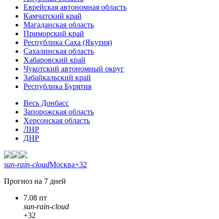
Еврейская автономная область
Камчатский край
Магаданская область
Приморский край
Республика Саха (Якутия)
Сахалинская область
Хабаровский край
Чукотский автономный округ
Забайкальский край
Республика Бурятия
Весь Донбасс
Запорожская область
Херсонская область
ЛНР
ДНР
sun-rain-cloud
Москва
+32
Прогноз на 7 дней
7.08 пт
sun-rain-cloud
+32