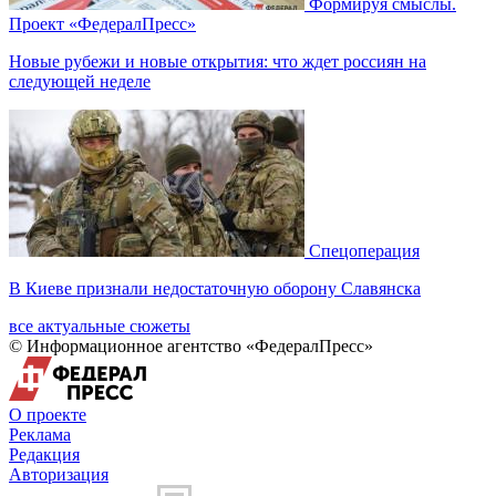
Формируя смыслы.
Проект «ФедералПресс»
Новые рубежи и новые открытия: что ждет россиян на
следующей неделе
Спецоперация
В Киеве признали недостаточную оборону Славянска
все актуальные сюжеты
© Информационное агентство «ФедералПресс»
О проекте
Реклама
Редакция
Авторизация