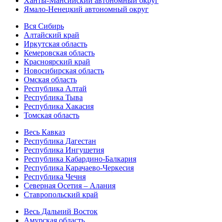
Ханты-Мансийский автономный округ
Ямало-Ненецкий автономный округ
Вся Сибирь
Алтайский край
Иркутская область
Кемеровская область
Красноярский край
Новосибирская область
Омская область
Республика Алтай
Республика Тыва
Республика Хакасия
Томская область
Весь Кавказ
Республика Дагестан
Республика Ингушетия
Республика Кабардино-Балкария
Республика Карачаево-Черкесия
Республика Чечня
Северная Осетия – Алания
Ставропольский край
Весь Дальний Восток
Амурская область