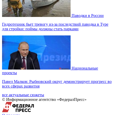
Паводки в России
Гидротехник бьет тревогу из-за последствий паводка в Туре
для стройки: поймы должны стать парками
Национальные
проекты
Павел Малков: Рыбновский округ демонстрирует прогресс во
всех сферах развития
все актуальные сюжеты
© Информационное агентство «ФедералПресс»