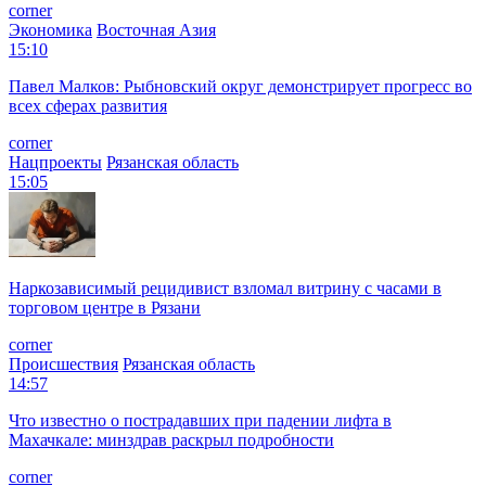
corner
Экономика
Восточная Азия
15:10
Павел Малков: Рыбновский округ демонстрирует прогресс во
всех сферах развития
corner
Нацпроекты
Рязанская область
15:05
Наркозависимый рецидивист взломал витрину с часами в
торговом центре в Рязани
corner
Происшествия
Рязанская область
14:57
Что известно о пострадавших при падении лифта в
Махачкале: минздрав раскрыл подробности
corner