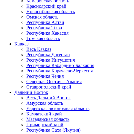
Кемеровская область
Красноярский край
Новосибирская область
Омская область
Республика Алтай
Республика Тыва
Республика Хакасия
Томская область
Кавказ
Весь Кавказ
Республика Дагестан
Республика Ингушетия
Республика Кабардино-Балкария
Республика Карачаево-Черкесия
Республика Чечня
Северная Осетия – Алания
Ставропольский край
Дальний Восток
Весь Дальний Восток
Амурская область
Еврейская автономная область
Камчатский край
Магаданская область
Приморский край
Республика Саха (Якутия)