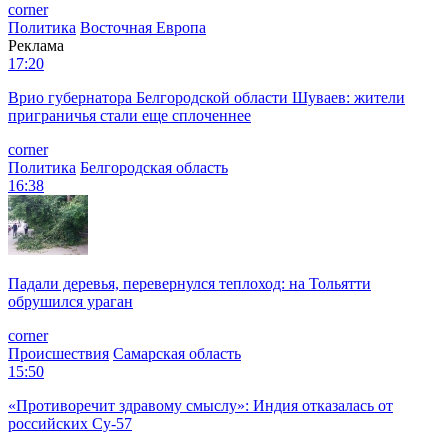
corner
Политика
Восточная Европа
Реклама
17:20
Врио губернатора Белгородской области Шуваев: жители
приграничья стали еще сплоченнее
corner
Политика
Белгородская область
16:38
Падали деревья, перевернулся теплоход: на Тольятти
обрушился ураган
corner
Происшествия
Самарская область
15:50
«Противоречит здравому смыслу»: Индия отказалась от
российских Су-57