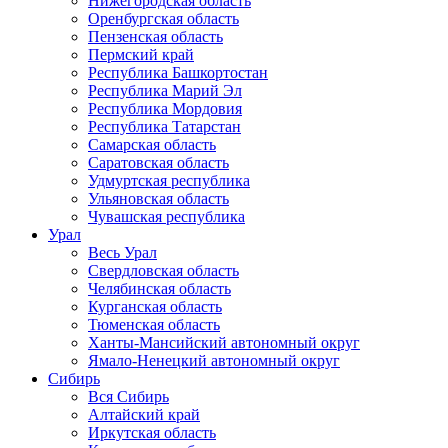
Нижегородская область
Оренбургская область
Пензенская область
Пермский край
Республика Башкортостан
Республика Марий Эл
Республика Мордовия
Республика Татарстан
Самарская область
Саратовская область
Удмуртская республика
Ульяновская область
Чувашская республика
Урал
Весь Урал
Свердловская область
Челябинская область
Курганская область
Тюменская область
Ханты-Мансийский автономный округ
Ямало-Ненецкий автономный округ
Сибирь
Вся Сибирь
Алтайский край
Иркутская область