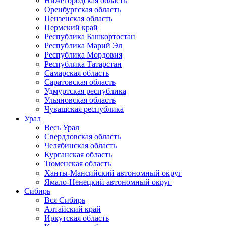
Нижегородская область
Оренбургская область
Пензенская область
Пермский край
Республика Башкортостан
Республика Марий Эл
Республика Мордовия
Республика Татарстан
Самарская область
Саратовская область
Удмуртская республика
Ульяновская область
Чувашская республика
Урал
Весь Урал
Свердловская область
Челябинская область
Курганская область
Тюменская область
Ханты-Мансийский автономный округ
Ямало-Ненецкий автономный округ
Сибирь
Вся Сибирь
Алтайский край
Иркутская область