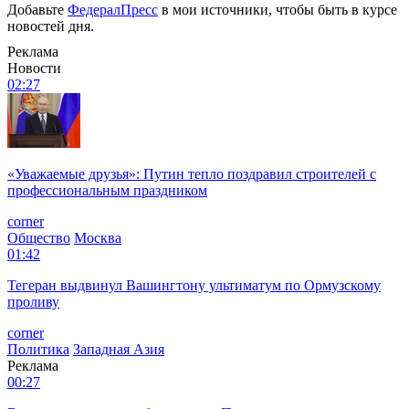
Добавьте
ФедералПресс
в мои источники, чтобы быть в курсе
новостей дня.
Реклама
Новости
02:27
«Уважаемые друзья»: Путин тепло поздравил строителей с
профессиональным праздником
corner
Общество
Москва
01:42
Тегеран выдвинул Вашингтону ультиматум по Ормузскому
проливу
corner
Политика
Западная Азия
Реклама
00:27