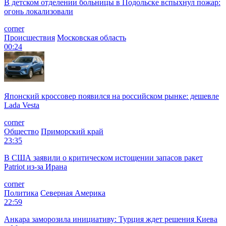
В детском отделении больницы в Подольске вспыхнул пожар:
огонь локализовали
corner
Происшествия
Московская область
00:24
Японский кроссовер появился на российском рынке: дешевле
Lada Vesta
corner
Общество
Приморский край
23:35
В США заявили о критическом истощении запасов ракет
Patriot из-за Ирана
corner
Политика
Северная Америка
22:59
Анкара заморозила инициативу: Турция ждет решения Киева