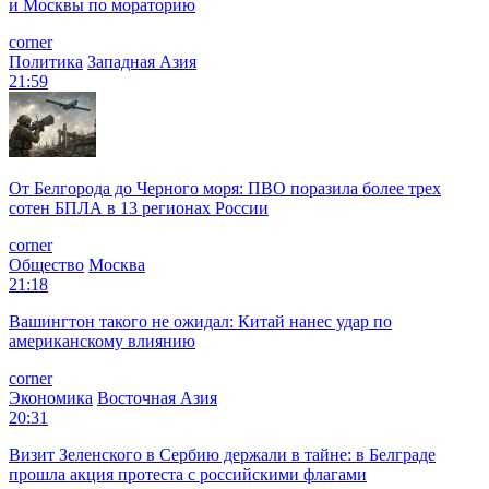
и Москвы по мораторию
corner
Политика
Западная Азия
21:59
От Белгорода до Черного моря: ПВО поразила более трех
сотен БПЛА в 13 регионах России
corner
Общество
Москва
21:18
Вашингтон такого не ожидал: Китай нанес удар по
американскому влиянию
corner
Экономика
Восточная Азия
20:31
Визит Зеленского в Сербию держали в тайне: в Белграде
прошла акция протеста с российскими флагами