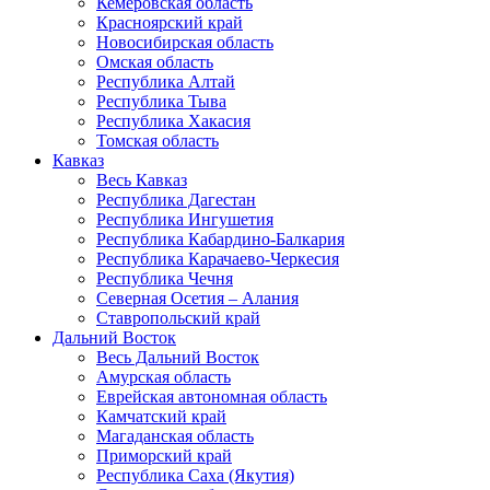
Кемеровская область
Красноярский край
Новосибирская область
Омская область
Республика Алтай
Республика Тыва
Республика Хакасия
Томская область
Кавказ
Весь Кавказ
Республика Дагестан
Республика Ингушетия
Республика Кабардино-Балкария
Республика Карачаево-Черкесия
Республика Чечня
Северная Осетия – Алания
Ставропольский край
Дальний Восток
Весь Дальний Восток
Амурская область
Еврейская автономная область
Камчатский край
Магаданская область
Приморский край
Республика Саха (Якутия)