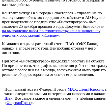
финансово состоятельна и заявляет о готовности завершить
начатые работы.
Контракт между ГКУ города Севастополя «Управление по
эксплуатации объектов городского хозяйства» и АО Научно-
производственное предприятие «Биотехпрогресс» был
заключен 25 декабря прошлого года. Документ был основан
на выполнение работ по строительству канализационных
очистных сооружений «Южные»
.
Компания открыла расчетный счет в ПАО «ОФК Банк»,
однако, в апреле этого года Центробанк отозвал у него
лицензию.
При этом «Биотехпрогресс» продолжал работать на объекте.
По причине того, что график выполнения работ по контракту
отставал более чем на 3 месяца, госзаказчиком было принято
решение об одностороннем отказе от его исполнения.
Подписывайтесь на ФедералПресс в
МАХ
,
Дзен.Новости
, а
также следите за самыми интересными новостями в канале
Дзен
. Все самое важное и оперативное — в telegram-канале
«
ФедералПресс
».