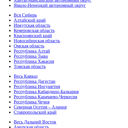
Ханты-Мансийский автономный округ
Ямало-Ненецкий автономный округ
Вся Сибирь
Алтайский край
Иркутская область
Кемеровская область
Красноярский край
Новосибирская область
Омская область
Республика Алтай
Республика Тыва
Республика Хакасия
Томская область
Весь Кавказ
Республика Дагестан
Республика Ингушетия
Республика Кабардино-Балкария
Республика Карачаево-Черкесия
Республика Чечня
Северная Осетия – Алания
Ставропольский край
Весь Дальний Восток
Амурская область