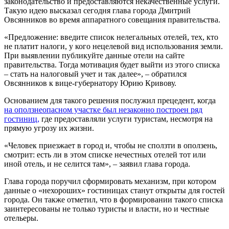
законодательство и предоставляются некачественные услуги.
Такую идею высказал сегодня глава города Дмитрий
Овсянников во время аппаратного совещания правительства.
«Предложение: введите список нелегальных отелей, тех, кто
не платит налоги, у кого нецелевой вид использования земли.
При выявлении публикуйте данные отели на сайте
правительства. Тогда мотивация будет выйти из этого списка
– стать на налоговый учет и так далее», – обратился
Овсянников к вице-губернатору Юрию Кривову.
Основанием для такого решения послужил прецедент, когда
на оползнеопасном участке был незаконно построен ряд
гостиниц,
где предоставляли услуги туристам, несмотря на
прямую угрозу их жизни.
«Человек приезжает в город и, чтобы не сползти в оползень,
смотрит: есть ли в этом списке нечестных отелей тот или
иной отель, и не селится там», – заявил глава города.
Глава города поручил сформировать механизм, при котором
данные о «нехороших» гостиницах станут открыты для гостей
города. Он также отметил, что в формировании такого списка
заинтересованы не только туристы и власти, но и честные
отельеры.