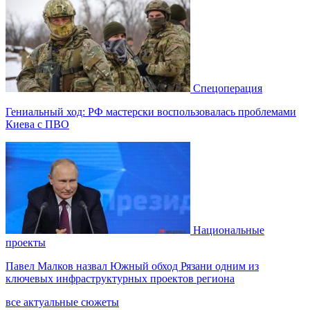
Спецоперация
Гениальный ход: РФ мастерски воспользовалась проблемами
Киева с ПВО
Национальные
проекты
Павел Малков назвал Южный обход Рязани одним из
ключевых инфраструктурных проектов региона
все актуальные сюжеты