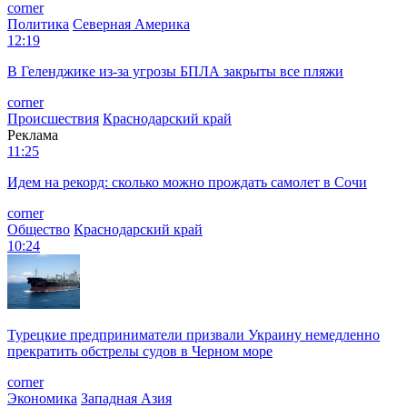
corner
Политика
Северная Америка
12:19
В Геленджике из-за угрозы БПЛА закрыты все пляжи
corner
Происшествия
Краснодарский край
Реклама
11:25
Идем на рекорд: сколько можно прождать самолет в Сочи
corner
Общество
Краснодарский край
10:24
Турецкие предприниматели призвали Украину немедленно
прекратить обстрелы судов в Черном море
corner
Экономика
Западная Азия