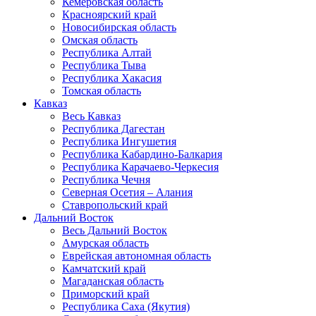
Кемеровская область
Красноярский край
Новосибирская область
Омская область
Республика Алтай
Республика Тыва
Республика Хакасия
Томская область
Кавказ
Весь Кавказ
Республика Дагестан
Республика Ингушетия
Республика Кабардино-Балкария
Республика Карачаево-Черкесия
Республика Чечня
Северная Осетия – Алания
Ставропольский край
Дальний Восток
Весь Дальний Восток
Амурская область
Еврейская автономная область
Камчатский край
Магаданская область
Приморский край
Республика Саха (Якутия)