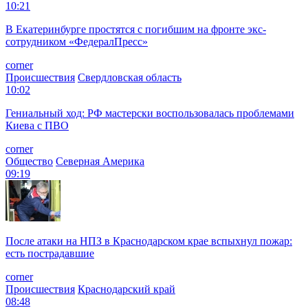
10:21
В Екатеринбурге простятся с погибшим на фронте экс-
сотрудником «ФедералПресс»
corner
Происшествия
Свердловская область
10:02
Гениальный ход: РФ мастерски воспользовалась проблемами
Киева с ПВО
corner
Общество
Северная Америка
09:19
После атаки на НПЗ в Краснодарском крае вспыхнул пожар:
есть пострадавшие
corner
Происшествия
Краснодарский край
08:48