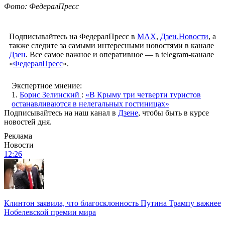
Фото: ФедералПресс
Подписывайтесь на ФедералПресс в
МАХ
,
Дзен.Новости
, а
также следите за самыми интересными новостями в канале
Дзен
. Все самое важное и оперативное — в telegram-канале
«
ФедералПресс
».
Экспертное мнение:
1.
Борис Зелинский
:
«В Крыму три четверти туристов
останавливаются в нелегальных гостиницах»
Подписывайтесь на наш канал в
Дзене
, чтобы быть в курсе
новостей дня.
Реклама
Новости
12:26
Клинтон заявила, что благосклонность Путина Трампу важнее
Нобелевской премии мира