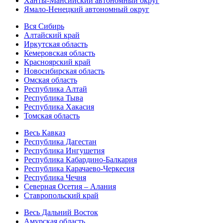
Ханты-Мансийский автономный округ
Ямало-Ненецкий автономный округ
Вся Сибирь
Алтайский край
Иркутская область
Кемеровская область
Красноярский край
Новосибирская область
Омская область
Республика Алтай
Республика Тыва
Республика Хакасия
Томская область
Весь Кавказ
Республика Дагестан
Республика Ингушетия
Республика Кабардино-Балкария
Республика Карачаево-Черкесия
Республика Чечня
Северная Осетия – Алания
Ставропольский край
Весь Дальний Восток
Амурская область