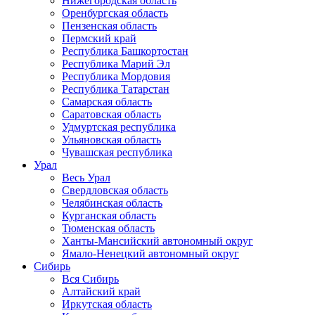
Нижегородская область
Оренбургская область
Пензенская область
Пермский край
Республика Башкортостан
Республика Марий Эл
Республика Мордовия
Республика Татарстан
Самарская область
Саратовская область
Удмуртская республика
Ульяновская область
Чувашская республика
Урал
Весь Урал
Свердловская область
Челябинская область
Курганская область
Тюменская область
Ханты-Мансийский автономный округ
Ямало-Ненецкий автономный округ
Сибирь
Вся Сибирь
Алтайский край
Иркутская область