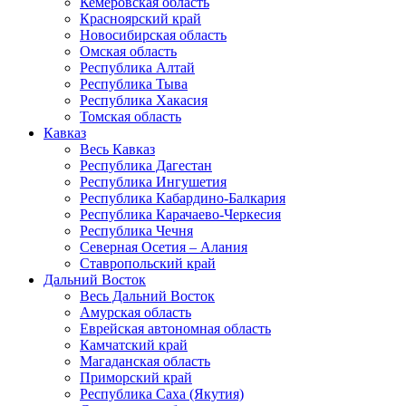
Кемеровская область
Красноярский край
Новосибирская область
Омская область
Республика Алтай
Республика Тыва
Республика Хакасия
Томская область
Кавказ
Весь Кавказ
Республика Дагестан
Республика Ингушетия
Республика Кабардино-Балкария
Республика Карачаево-Черкесия
Республика Чечня
Северная Осетия – Алания
Ставропольский край
Дальний Восток
Весь Дальний Восток
Амурская область
Еврейская автономная область
Камчатский край
Магаданская область
Приморский край
Республика Саха (Якутия)