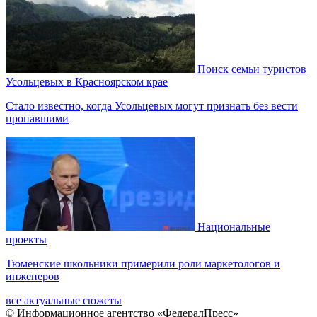
Поиск семьи туристов
Усольцевых в Красноярском крае
Стало известно, когда Усольцевых могут признать без вести
пропавшими
Национальные
проекты
Тюменские школьники примерили роли маркетологов и
инженеров
все актуальные сюжеты
© Информационное агентство «ФедералПресс»