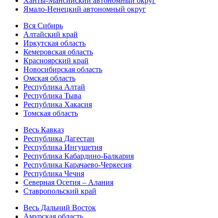
Ханты-Мансийский автономный округ
Ямало-Ненецкий автономный округ
Вся Сибирь
Алтайский край
Иркутская область
Кемеровская область
Красноярский край
Новосибирская область
Омская область
Республика Алтай
Республика Тыва
Республика Хакасия
Томская область
Весь Кавказ
Республика Дагестан
Республика Ингушетия
Республика Кабардино-Балкария
Республика Карачаево-Черкесия
Республика Чечня
Северная Осетия – Алания
Ставропольский край
Весь Дальний Восток
Амурская область