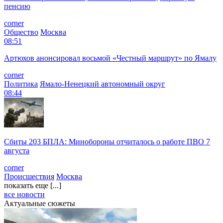
пенсию
corner
Общество
Москва
08:51
Артюхов анонсировал восьмой «Честный маршрут» по Ямалу
corner
Политика
Ямало-Ненецкий автономный округ
08:44
Сбиты 203 БПЛА: Минобороны отчиталось о работе ПВО 7
августа
corner
Происшествия
Москва
показать еще [...]
все новости
Актуальные сюжеты