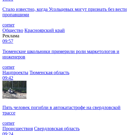
Стало известно, когда Усольцевых могут признать без вести
пропавшими
corner
Общество
Красноярский край
Реклама
09:57
Тюменские школьники примерили роли маркетологов и
инженеров
corner
Нацпроекты
Тюменская область
09:42
Пять человек погибли в автокатастрофе на свердловской
трассе
corner
Происшествия
Свердловская область
09:24