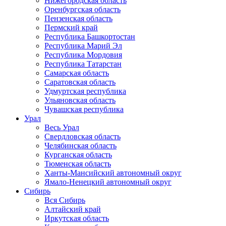
Нижегородская область
Оренбургская область
Пензенская область
Пермский край
Республика Башкортостан
Республика Марий Эл
Республика Мордовия
Республика Татарстан
Самарская область
Саратовская область
Удмуртская республика
Ульяновская область
Чувашская республика
Урал
Весь Урал
Свердловская область
Челябинская область
Курганская область
Тюменская область
Ханты-Мансийский автономный округ
Ямало-Ненецкий автономный округ
Сибирь
Вся Сибирь
Алтайский край
Иркутская область