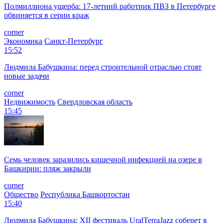
Полмиллиона ущерба: 17-летний работник ПВЗ в Петербурге
обвиняется в серии краж
corner
Экономика
Санкт-Петербург
15:52
Людмила Бабушкина: перед строительной отраслью стоят
новые задачи
corner
Недвижимость
Свердловская область
15:45
Семь человек заразились кишечной инфекцией на озере в
Башкирии: пляж закрыли
corner
Общество
Республика Башкортостан
15:40
Людмила Бабушкина: XII фестиваль UralTerraJazz соберет в