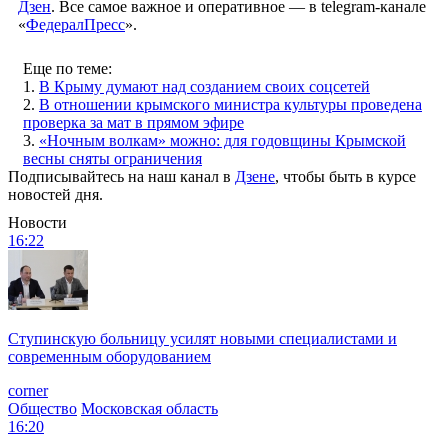
Дзен
. Все самое важное и оперативное — в telegram-канале
«
ФедералПресс
».
Еще по теме:
1.
В Крыму думают над созданием своих соцсетей
2.
В отношении крымского министра культуры проведена
проверка за мат в прямом эфире
3.
«Ночным волкам» можно: для годовщины Крымской
весны сняты ограничения
Подписывайтесь на наш канал в
Дзене
, чтобы быть в курсе
новостей дня.
Новости
16:22
Ступинскую больницу усилят новыми специалистами и
современным оборудованием
corner
Общество
Московская область
16:20