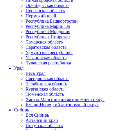
Нижегородская область
Оренбургская область
Пензенская область
Пермский край
Республика Башкортостан
Республика Марий Эл
Республика Мордовия
Республика Татарстан
Самарская область
Саратовская область
Удмуртская республика
Ульяновская область
Чувашская республика
Урал
Весь Урал
Свердловская область
Челябинская область
Курганская область
Тюменская область
Ханты-Мансийский автономный округ
Ямало-Ненецкий автономный округ
Сибирь
Вся Сибирь
Алтайский край
Иркутская область