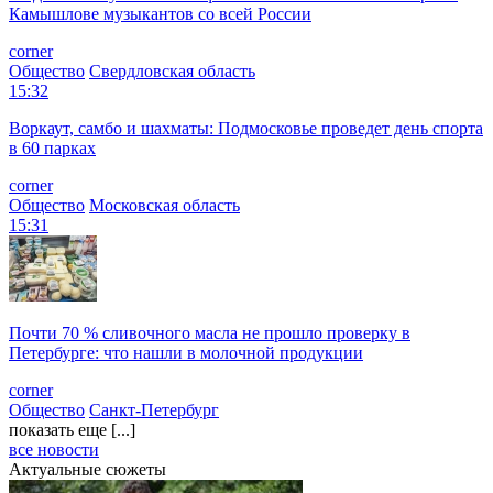
Камышлове музыкантов со всей России
corner
Общество
Свердловская область
15:32
Воркаут, самбо и шахматы: Подмосковье проведет день спорта
в 60 парках
corner
Общество
Московская область
15:31
Почти 70 % сливочного масла не прошло проверку в
Петербурге: что нашли в молочной продукции
corner
Общество
Санкт-Петербург
показать еще [...]
все новости
Актуальные сюжеты