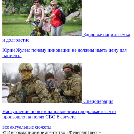
Здоровье нации: семья
и долголетие
Юрий Жулёв: почему инновации не должны иметь цену для
пациента
Спецоперация
Наступление по всем направлениям продолжается: что
произошло на полях СВО 6 августа
все актуальные сюжеты
© Информационное агентство «ФедералПресс»