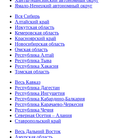
Ханты-Мансийский автономный округ
Ямало-Ненецкий автономный округ
Вся Сибирь
Алтайский край
Иркутская область
Кемеровская область
Красноярский край
Новосибирская область
Омская область
Республика Алтай
Республика Тыва
Республика Хакасия
Томская область
Весь Кавказ
Республика Дагестан
Республика Ингушетия
Республика Кабардино-Балкария
Республика Карачаево-Черкесия
Республика Чечня
Северная Осетия – Алания
Ставропольский край
Весь Дальний Восток
Амурская область