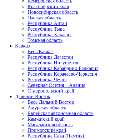
Кемеровская область
Красноярский край
Новосибирская область
Омская область
Республика Алтай
Республика Тыва
Республика Хакасия
Томская область
Кавказ
Весь Кавказ
Республика Дагестан
Республика Ингушетия
Республика Кабардино-Балкария
Республика Карачаево-Черкесия
Республика Чечня
Северная Осетия – Алания
Ставропольский край
Дальний Восток
Весь Дальний Восток
Амурская область
Еврейская автономная область
Камчатский край
Магаданская область
Приморский край
Республика Саха (Якутия)