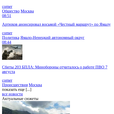
corner
Общество
Москва
08:51
Артюхов анонсировал восьмой «Честный маршрут» по Ямалу
corner
Политика
Ямало-Ненецкий автономный округ
08:44
Сбиты 203 БПЛА: Минобороны отчиталось о работе ПВО 7
августа
corner
Происшествия
Москва
показать еще [...]
все новости
Актуальные сюжеты