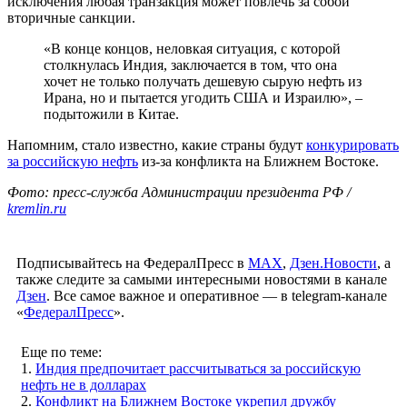
исключения любая транзакция может повлечь за собой
вторичные санкции.
«В конце концов, неловкая ситуация, с которой
столкнулась Индия, заключается в том, что она
хочет не только получать дешевую сырую нефть из
Ирана, но и пытается угодить США и Израилю», –
подытожили в Китае.
Напомним, стало известно, какие страны будут
конкурировать
за российскую нефть
из-за конфликта на Ближнем Востоке.
Фото: пресс-служба Администрации президента РФ /
kremlin.ru
Подписывайтесь на ФедералПресс в
МАХ
,
Дзен.Новости
, а
также следите за самыми интересными новостями в канале
Дзен
. Все самое важное и оперативное — в telegram-канале
«
ФедералПресс
».
Еще по теме:
1.
Индия предпочитает рассчитываться за российскую
нефть не в долларах
2.
Конфликт на Ближнем Востоке укрепил дружбу