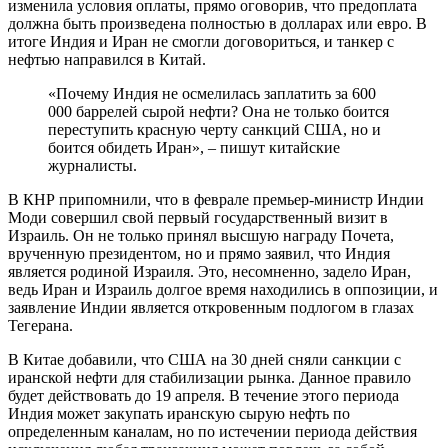
изменила условия оплаты, прямо оговорив, что предоплата
должна быть произведена полностью в долларах или евро. В
итоге Индия и Иран не смогли договориться, и танкер с
нефтью направился в Китай.
«Почему Индия не осмелилась заплатить за 600
000 баррелей сырой нефти? Она не только боится
переступить красную черту санкций США, но и
боится обидеть Иран», – пишут китайские
журналисты.
В КНР припомнили, что в феврале премьер-министр Индии
Моди совершил свой первый государственный визит в
Израиль. Он не только принял высшую награду Почета,
врученную президентом, но и прямо заявил, что Индия
является родиной Израиля. Это, несомненно, задело Иран,
ведь Иран и Израиль долгое время находились в оппозиции, и
заявление Индии является откровенным подлогом в глазах
Тегерана.
В Китае добавили, что США на 30 дней сняли санкции с
иранской нефти для стабилизации рынка. Данное правило
будет действовать до 19 апреля. В течение этого периода
Индия может закупать иранскую сырую нефть по
определенным каналам, но по истечении периода действия