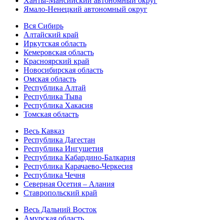
Ханты-Мансийский автономный округ
Ямало-Ненецкий автономный округ
Вся Сибирь
Алтайский край
Иркутская область
Кемеровская область
Красноярский край
Новосибирская область
Омская область
Республика Алтай
Республика Тыва
Республика Хакасия
Томская область
Весь Кавказ
Республика Дагестан
Республика Ингушетия
Республика Кабардино-Балкария
Республика Карачаево-Черкесия
Республика Чечня
Северная Осетия – Алания
Ставропольский край
Весь Дальний Восток
Амурская область