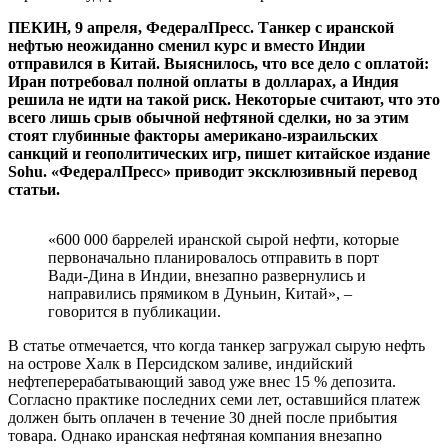
ПЕКИН, 9 апреля, ФедералПресс. Танкер с иранской
нефтью неожиданно сменил курс и вместо Индии
отправился в Китай. Выяснилось, что все дело с оплатой:
Иран потребовал полной оплаты в долларах, а Индия
решила не идти на такой риск. Некоторые считают, что это
всего лишь срыв обычной нефтяной сделки, но за этим
стоят глубинные факторы американо-израильских
санкций и геополитических игр, пишет китайское издание
Sohu. «ФедералПресс» приводит эксклюзивный перевод
статьи.
«600 000 баррелей иранской сырой нефти, которые
первоначально планировалось отправить в порт
Вади-Дина в Индии, внезапно развернулись и
направились прямиком в Дуньин, Китай», –
говорится в публикации.
В статье отмечается, что когда танкер загружал сырую нефть
на острове Халк в Персидском заливе, индийский
нефтеперерабатывающий завод уже внес 15 % депозита.
Согласно практике последних семи лет, оставшийся платеж
должен быть оплачен в течение 30 дней после прибытия
товара. Однако иранская нефтяная компания внезапно