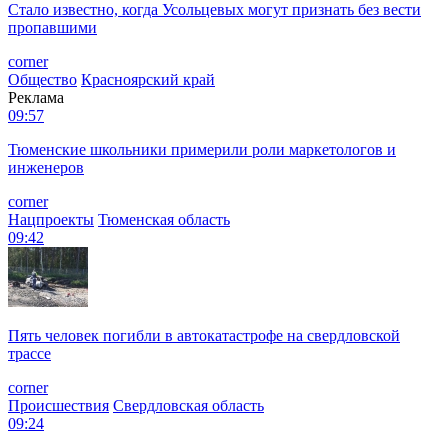
Стало известно, когда Усольцевых могут признать без вести
пропавшими
corner
Общество
Красноярский край
Реклама
09:57
Тюменские школьники примерили роли маркетологов и
инженеров
corner
Нацпроекты
Тюменская область
09:42
Пять человек погибли в автокатастрофе на свердловской
трассе
corner
Происшествия
Свердловская область
09:24