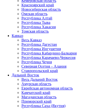
Кемеровская область
Красноярский край
Новосибирская область
Омская область
Республика Алтай
Республика Тыва
Республика Хакасия
Томская область
Кавказ
Весь Кавказ
Республика Дагестан
Республика Ингушетия
Республика Кабардино-Балкария
Республика Карачаево-Черкесия
Республика Чечня
Северная Осетия – Алания
Ставропольский край
Дальний Восток
Весь Дальний Восток
Амурская область
Еврейская автономная область
Камчатский край
Магаданская область
Приморский край
Республика Саха (Якутия)