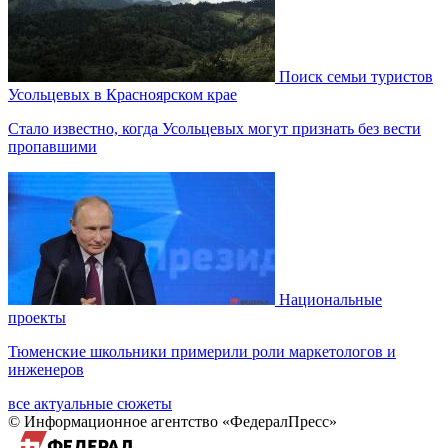
Поиск семьи туристов
Усольцевых в Красноярском крае
Стало известно, когда Усольцевых могут признать без вести
пропавшими
Национальные
проекты
Тюменские школьники примерили роли маркетологов и
инженеров
все актуальные сюжеты
© Информационное агентство «ФедералПресс»