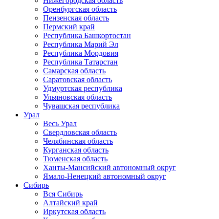
Нижегородская область
Оренбургская область
Пензенская область
Пермский край
Республика Башкортостан
Республика Марий Эл
Республика Мордовия
Республика Татарстан
Самарская область
Саратовская область
Удмуртская республика
Ульяновская область
Чувашская республика
Урал
Весь Урал
Свердловская область
Челябинская область
Курганская область
Тюменская область
Ханты-Мансийский автономный округ
Ямало-Ненецкий автономный округ
Сибирь
Вся Сибирь
Алтайский край
Иркутская область