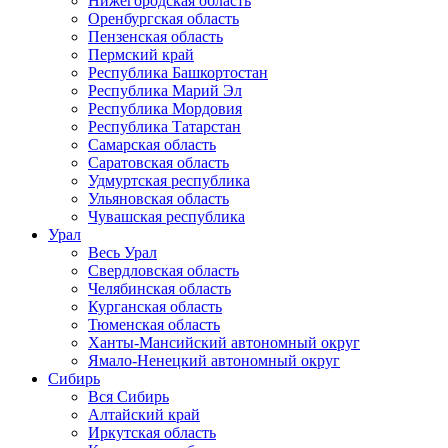
Нижегородская область
Оренбургская область
Пензенская область
Пермский край
Республика Башкортостан
Республика Марий Эл
Республика Мордовия
Республика Татарстан
Самарская область
Саратовская область
Удмуртская республика
Ульяновская область
Чувашская республика
Урал
Весь Урал
Свердловская область
Челябинская область
Курганская область
Тюменская область
Ханты-Мансийский автономный округ
Ямало-Ненецкий автономный округ
Сибирь
Вся Сибирь
Алтайский край
Иркутская область