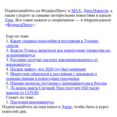
Подписывайтесь на ФедералПресс в
МАХ
,
Дзен.Новости
, а
также следите за самыми интересными новостями в канале
Дзен
. Все самое важное и оперативное — в telegram-канале
«
ФедералПресс
».
Еще по теме:
1.
Какие справки понадобятся россиянам в Турции:
список
2.
Власти Туниса запретили все новогодние торжества из-
за коронавируса
3.
Россияне получат паспорт вакцинированного от
коронавируса
4.
Песков заявил, что 2020 год был нервным
5.
Мишустин обратился к россиянам с призывом о
помощи врачам в новогодние праздники
6.
Попова оценила ситуацию с коронавирусом в России
7.
До конца марта Средний Урал получит 650 тысяч
вакцин от COVID
Сюжет по теме:
1.
Пандемия коронавируса
Подписывайтесь на наш канал в
Дзене
, чтобы быть в курсе
новостей дня.