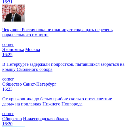
16:31
Чекушов: Россия пока не планирует сокращать перечень
параллельного импорта
corner
Экономика
Москва
16:25
В Петербурге задержали подростков, пытавшихся забраться на
крышу Смольного собора
corner
Общество
Санкт-Петербург
16:23
От крыжовника до белых грибов: сколько стоят «летние
дары» на прилавках Нижнего Новгорода
corner
Общество
Нижегородская область
16:20