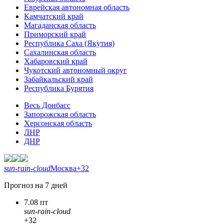
Еврейская автономная область
Камчатский край
Магаданская область
Приморский край
Республика Саха (Якутия)
Сахалинская область
Хабаровский край
Чукотский автономный округ
Забайкальский край
Республика Бурятия
Весь Донбасс
Запорожская область
Херсонская область
ЛНР
ДНР
sun-rain-cloud
Москва
+32
Прогноз на 7 дней
7.08 пт
sun-rain-cloud
+32