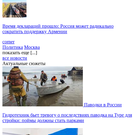
Время деклараций прошло: Россия может радикально
сократить поддержку Армении
corner
Политика
Москва
показать еще [...]
все новости
Актуальные сюжеты
Паводки в России
Гидротехник бьет тревогу о последствиях паводка на Туре для
стройки: поймы должны стать парками