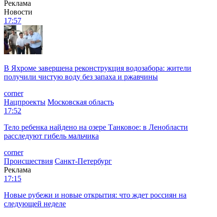
Реклама
Новости
17:57
В Яхроме завершена реконструкция водозабора: жители
получили чистую воду без запаха и ржавчины
corner
Нацпроекты
Московская область
17:52
Тело ребенка найдено на озере Танковое: в Ленобласти
расследуют гибель мальчика
corner
Происшествия
Санкт-Петербург
Реклама
17:15
Новые рубежи и новые открытия: что ждет россиян на
следующей неделе