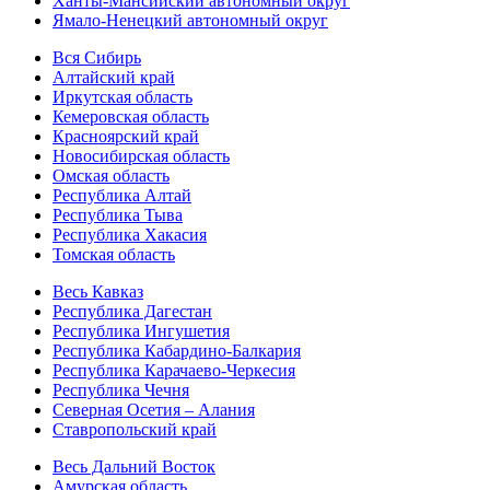
Ханты-Мансийский автономный округ
Ямало-Ненецкий автономный округ
Вся Сибирь
Алтайский край
Иркутская область
Кемеровская область
Красноярский край
Новосибирская область
Омская область
Республика Алтай
Республика Тыва
Республика Хакасия
Томская область
Весь Кавказ
Республика Дагестан
Республика Ингушетия
Республика Кабардино-Балкария
Республика Карачаево-Черкесия
Республика Чечня
Северная Осетия – Алания
Ставропольский край
Весь Дальний Восток
Амурская область