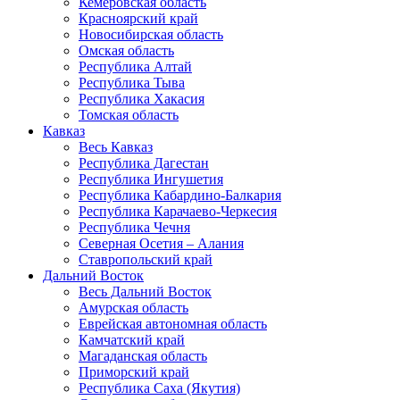
Кемеровская область
Красноярский край
Новосибирская область
Омская область
Республика Алтай
Республика Тыва
Республика Хакасия
Томская область
Кавказ
Весь Кавказ
Республика Дагестан
Республика Ингушетия
Республика Кабардино-Балкария
Республика Карачаево-Черкесия
Республика Чечня
Северная Осетия – Алания
Ставропольский край
Дальний Восток
Весь Дальний Восток
Амурская область
Еврейская автономная область
Камчатский край
Магаданская область
Приморский край
Республика Саха (Якутия)