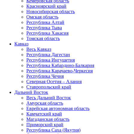
Кемеровская область
Красноярский край
Новосибирская область
Омская область
Республика Алтай
Республика Тыва
Республика Хакасия
Томская область
Кавказ
Весь Кавказ
Республика Дагестан
Республика Ингушетия
Республика Кабардино-Балкария
Республика Карачаево-Черкесия
Республика Чечня
Северная Осетия – Алания
Ставропольский край
Дальний Восток
Весь Дальний Восток
Амурская область
Еврейская автономная область
Камчатский край
Магаданская область
Приморский край
Республика Саха (Якутия)