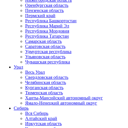
Нижегородская область
Оренбургская область
Пензенская область
Пермский край
Республика Башкортостан
Республика Марий Эл
Республика Мордовия
Республика Татарстан
Самарская область
Саратовская область
Удмуртская республика
Ульяновская область
Чувашская республика
Урал
Весь Урал
Свердловская область
Челябинская область
Курганская область
Тюменская область
Ханты-Мансийский автономный округ
Ямало-Ненецкий автономный округ
Сибирь
Вся Сибирь
Алтайский край
Иркутская область