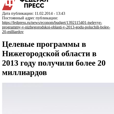
Дата публикации: 11.02.2014 - 13:43
Постоянный адрес публикации:
https://fedpress.ru/news/econom/budget/1392115401-tselevye-
programmy-v-nizhegorodskoi-oblasti-v-2013-godu-poluchili-bolee-
20-milliardov
Целевые программы в
Нижегородской области в
2013 году получили более 20
миллиардов