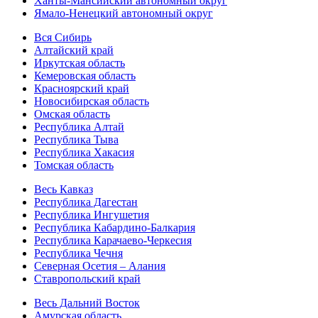
Ханты-Мансийский автономный округ
Ямало-Ненецкий автономный округ
Вся Сибирь
Алтайский край
Иркутская область
Кемеровская область
Красноярский край
Новосибирская область
Омская область
Республика Алтай
Республика Тыва
Республика Хакасия
Томская область
Весь Кавказ
Республика Дагестан
Республика Ингушетия
Республика Кабардино-Балкария
Республика Карачаево-Черкесия
Республика Чечня
Северная Осетия – Алания
Ставропольский край
Весь Дальний Восток
Амурская область