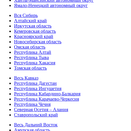
Ханты-Мансийский автономный округ
Ямало-Ненецкий автономный округ
Вся Сибирь
Алтайский край
Иркутская область
Кемеровская область
Красноярский край
Новосибирская область
Омская область
Республика Алтай
Республика Тыва
Республика Хакасия
Томская область
Весь Кавказ
Республика Дагестан
Республика Ингушетия
Республика Кабардино-Балкария
Республика Карачаево-Черкесия
Республика Чечня
Северная Осетия – Алания
Ставропольский край
Весь Дальний Восток
Амурская область