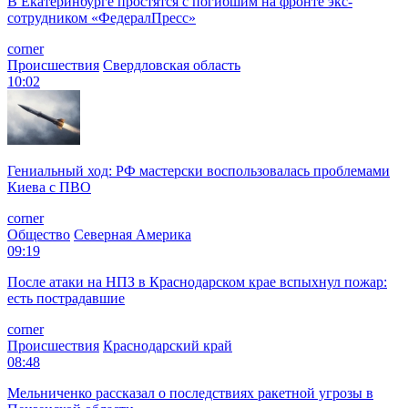
В Екатеринбурге простятся с погибшим на фронте экс-
сотрудником «ФедералПресс»
corner
Происшествия
Свердловская область
10:02
Гениальный ход: РФ мастерски воспользовалась проблемами
Киева с ПВО
corner
Общество
Северная Америка
09:19
После атаки на НПЗ в Краснодарском крае вспыхнул пожар:
есть пострадавшие
corner
Происшествия
Краснодарский край
08:48
Мельниченко рассказал о последствиях ракетной угрозы в