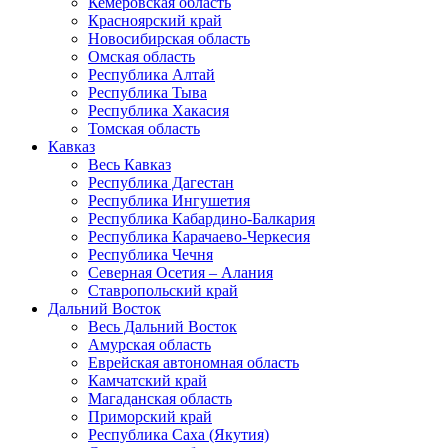
Кемеровская область
Красноярский край
Новосибирская область
Омская область
Республика Алтай
Республика Тыва
Республика Хакасия
Томская область
Кавказ
Весь Кавказ
Республика Дагестан
Республика Ингушетия
Республика Кабардино-Балкария
Республика Карачаево-Черкесия
Республика Чечня
Северная Осетия – Алания
Ставропольский край
Дальний Восток
Весь Дальний Восток
Амурская область
Еврейская автономная область
Камчатский край
Магаданская область
Приморский край
Республика Саха (Якутия)