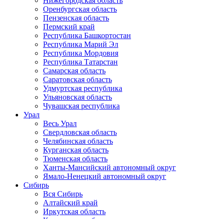
Нижегородская область
Оренбургская область
Пензенская область
Пермский край
Республика Башкортостан
Республика Марий Эл
Республика Мордовия
Республика Татарстан
Самарская область
Саратовская область
Удмуртская республика
Ульяновская область
Чувашская республика
Урал
Весь Урал
Свердловская область
Челябинская область
Курганская область
Тюменская область
Ханты-Мансийский автономный округ
Ямало-Ненецкий автономный округ
Сибирь
Вся Сибирь
Алтайский край
Иркутская область