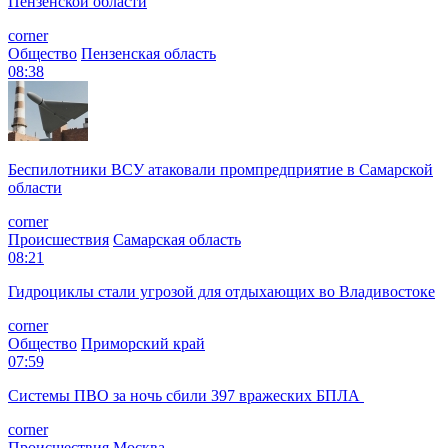
Пензенской области
corner
Общество
Пензенская область
08:38
Беспилотники ВСУ атаковали промпредприятие в Самарской
области
corner
Происшествия
Самарская область
08:21
Гидроциклы стали угрозой для отдыхающих во Владивостоке
corner
Общество
Приморский край
07:59
Системы ПВО за ночь сбили 397 вражеских БПЛА
corner
Происшествия
Москва