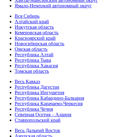
Ханты-Мансийский автономный округ
Ямало-Ненецкий автономный округ
Вся Сибирь
Алтайский край
Иркутская область
Кемеровская область
Красноярский край
Новосибирская область
Омская область
Республика Алтай
Республика Тыва
Республика Хакасия
Томская область
Весь Кавказ
Республика Дагестан
Республика Ингушетия
Республика Кабардино-Балкария
Республика Карачаево-Черкесия
Республика Чечня
Северная Осетия – Алания
Ставропольский край
Весь Дальний Восток
Амурская область