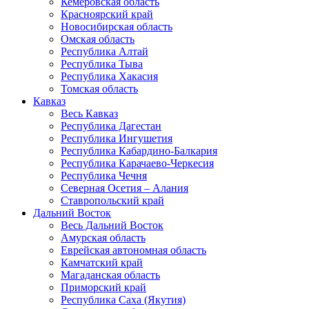
Кемеровская область
Красноярский край
Новосибирская область
Омская область
Республика Алтай
Республика Тыва
Республика Хакасия
Томская область
Кавказ
Весь Кавказ
Республика Дагестан
Республика Ингушетия
Республика Кабардино-Балкария
Республика Карачаево-Черкесия
Республика Чечня
Северная Осетия – Алания
Ставропольский край
Дальний Восток
Весь Дальний Восток
Амурская область
Еврейская автономная область
Камчатский край
Магаданская область
Приморский край
Республика Саха (Якутия)