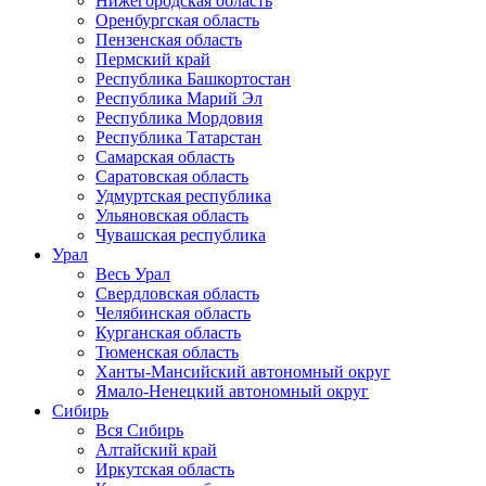
Нижегородская область
Оренбургская область
Пензенская область
Пермский край
Республика Башкортостан
Республика Марий Эл
Республика Мордовия
Республика Татарстан
Самарская область
Саратовская область
Удмуртская республика
Ульяновская область
Чувашская республика
Урал
Весь Урал
Свердловская область
Челябинская область
Курганская область
Тюменская область
Ханты-Мансийский автономный округ
Ямало-Ненецкий автономный округ
Сибирь
Вся Сибирь
Алтайский край
Иркутская область