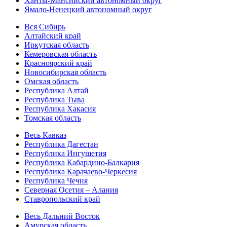
Ханты-Мансийский автономный округ
Ямало-Ненецкий автономный округ
Вся Сибирь
Алтайский край
Иркутская область
Кемеровская область
Красноярский край
Новосибирская область
Омская область
Республика Алтай
Республика Тыва
Республика Хакасия
Томская область
Весь Кавказ
Республика Дагестан
Республика Ингушетия
Республика Кабардино-Балкария
Республика Карачаево-Черкесия
Республика Чечня
Северная Осетия – Алания
Ставропольский край
Весь Дальний Восток
Амурская область