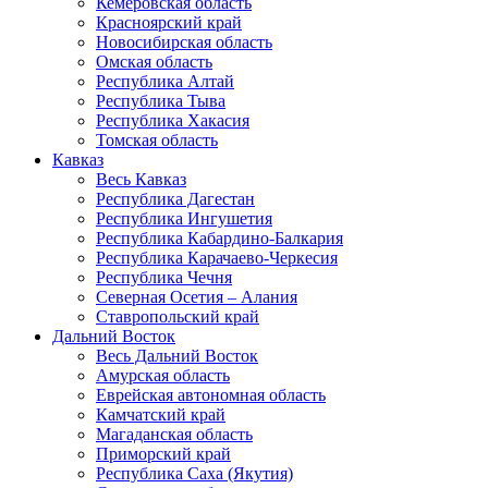
Кемеровская область
Красноярский край
Новосибирская область
Омская область
Республика Алтай
Республика Тыва
Республика Хакасия
Томская область
Кавказ
Весь Кавказ
Республика Дагестан
Республика Ингушетия
Республика Кабардино-Балкария
Республика Карачаево-Черкесия
Республика Чечня
Северная Осетия – Алания
Ставропольский край
Дальний Восток
Весь Дальний Восток
Амурская область
Еврейская автономная область
Камчатский край
Магаданская область
Приморский край
Республика Саха (Якутия)