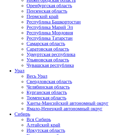
Нижегородская область
Оренбургская область
Пензенская область
Пермский край
Республика Башкортостан
Республика Марий Эл
Республика Мордовия
Республика Татарстан
Самарская область
Саратовская область
Удмуртская республика
Ульяновская область
Чувашская республика
Урал
Весь Урал
Свердловская область
Челябинская область
Курганская область
Тюменская область
Ханты-Мансийский автономный округ
Ямало-Ненецкий автономный округ
Сибирь
Вся Сибирь
Алтайский край
Иркутская область