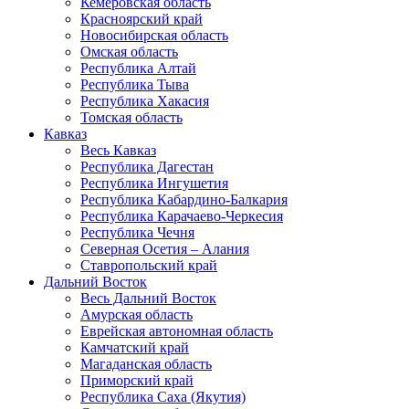
Кемеровская область
Красноярский край
Новосибирская область
Омская область
Республика Алтай
Республика Тыва
Республика Хакасия
Томская область
Кавказ
Весь Кавказ
Республика Дагестан
Республика Ингушетия
Республика Кабардино-Балкария
Республика Карачаево-Черкесия
Республика Чечня
Северная Осетия – Алания
Ставропольский край
Дальний Восток
Весь Дальний Восток
Амурская область
Еврейская автономная область
Камчатский край
Магаданская область
Приморский край
Республика Саха (Якутия)