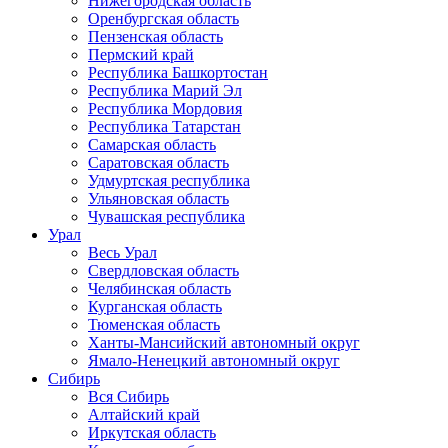
Нижегородская область
Оренбургская область
Пензенская область
Пермский край
Республика Башкортостан
Республика Марий Эл
Республика Мордовия
Республика Татарстан
Самарская область
Саратовская область
Удмуртская республика
Ульяновская область
Чувашская республика
Урал
Весь Урал
Свердловская область
Челябинская область
Курганская область
Тюменская область
Ханты-Мансийский автономный округ
Ямало-Ненецкий автономный округ
Сибирь
Вся Сибирь
Алтайский край
Иркутская область