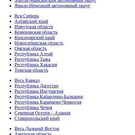
Ханты-Мансийский автономный округ
Ямало-Ненецкий автономный округ
Вся Сибирь
Алтайский край
Иркутская область
Кемеровская область
Красноярский край
Новосибирская область
Омская область
Республика Алтай
Республика Тыва
Республика Хакасия
Томская область
Весь Кавказ
Республика Дагестан
Республика Ингушетия
Республика Кабардино-Балкария
Республика Карачаево-Черкесия
Республика Чечня
Северная Осетия – Алания
Ставропольский край
Весь Дальний Восток
Амурская область