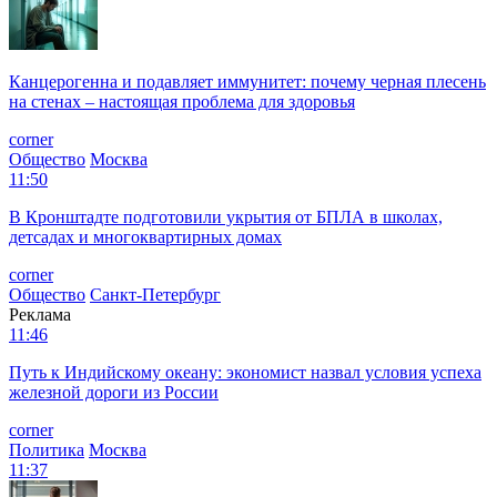
Канцерогенна и подавляет иммунитет: почему черная плесень
на стенах – настоящая проблема для здоровья
corner
Общество
Москва
11:50
В Кронштадте подготовили укрытия от БПЛА в школах,
детсадах и многоквартирных домах
corner
Общество
Санкт-Петербург
Реклама
11:46
Путь к Индийскому океану: экономист назвал условия успеха
железной дороги из России
corner
Политика
Москва
11:37