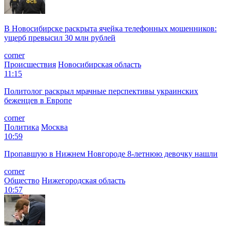
В Новосибирске раскрыта ячейка телефонных мошенников:
ущерб превысил 30 млн рублей
corner
Происшествия
Новосибирская область
11:15
Политолог раскрыл мрачные перспективы украинских
беженцев в Европе
corner
Политика
Москва
10:59
Пропавшую в Нижнем Новгороде 8-летнюю девочку нашли
corner
Общество
Нижегородская область
10:57