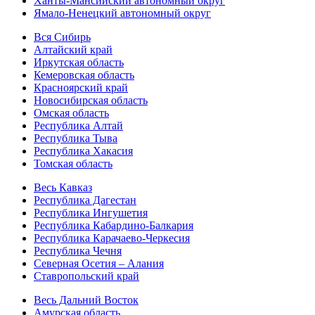
Ханты-Мансийский автономный округ
Ямало-Ненецкий автономный округ
Вся Сибирь
Алтайский край
Иркутская область
Кемеровская область
Красноярский край
Новосибирская область
Омская область
Республика Алтай
Республика Тыва
Республика Хакасия
Томская область
Весь Кавказ
Республика Дагестан
Республика Ингушетия
Республика Кабардино-Балкария
Республика Карачаево-Черкесия
Республика Чечня
Северная Осетия – Алания
Ставропольский край
Весь Дальний Восток
Амурская область