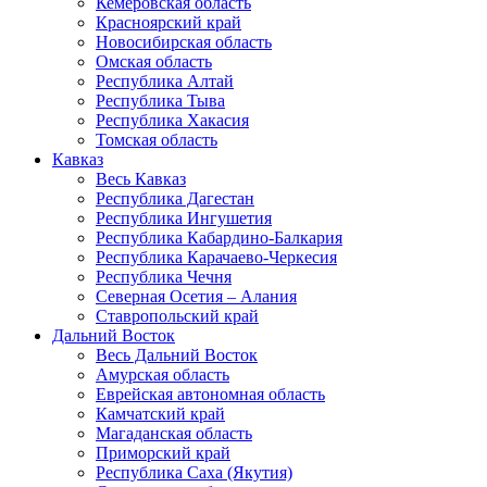
Кемеровская область
Красноярский край
Новосибирская область
Омская область
Республика Алтай
Республика Тыва
Республика Хакасия
Томская область
Кавказ
Весь Кавказ
Республика Дагестан
Республика Ингушетия
Республика Кабардино-Балкария
Республика Карачаево-Черкесия
Республика Чечня
Северная Осетия – Алания
Ставропольский край
Дальний Восток
Весь Дальний Восток
Амурская область
Еврейская автономная область
Камчатский край
Магаданская область
Приморский край
Республика Саха (Якутия)