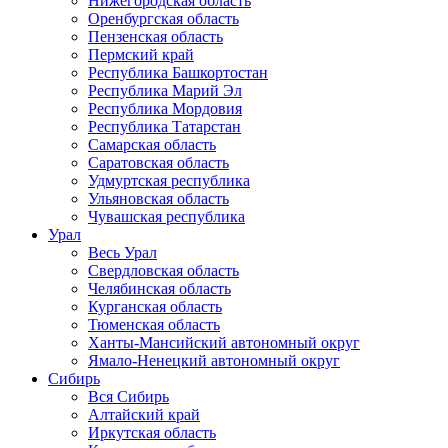
Нижегородская область
Оренбургская область
Пензенская область
Пермский край
Республика Башкортостан
Республика Марий Эл
Республика Мордовия
Республика Татарстан
Самарская область
Саратовская область
Удмуртская республика
Ульяновская область
Чувашская республика
Урал
Весь Урал
Свердловская область
Челябинская область
Курганская область
Тюменская область
Ханты-Мансийский автономный округ
Ямало-Ненецкий автономный округ
Сибирь
Вся Сибирь
Алтайский край
Иркутская область