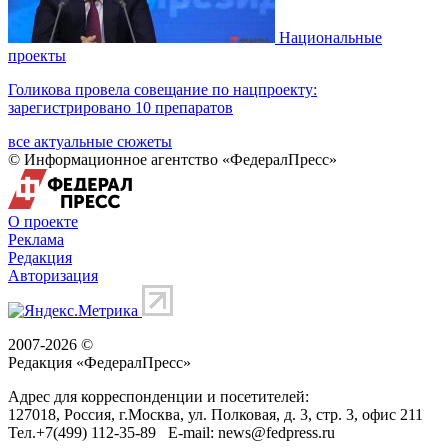
Национальные
проекты
Голикова провела совещание по нацпроекту:
зарегистрировано 10 препаратов
все актуальные сюжеты
© Информационное агентство «ФедералПресс»
О проекте
Реклама
Редакция
Авторизация
2007-2026 ©
Редакция «
ФедералПресс
»
Адрес для корреспонденции и посетителей:
127018
, Россия, г.
Москва
,
ул. Полковая, д. 3, стр. 3
, офис 211
Тел.
+7(499) 112-35-89
E-mail:
news@fedpress.ru