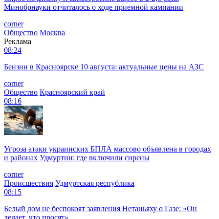
Минобрнауки отчиталось о ходе приемной кампании
corner
Общество
Москва
Реклама
08:24
Бензин в Красноярске 10 августа: актуальные цены на АЗС
corner
Общество
Красноярский край
08:16
Угроза атаки украинских БПЛА массово объявлена в городах
и районах Удмуртии: где включили сирены
corner
Происшествия
Удмуртская республика
08:15
Белый дом не беспокоят заявления Нетаньяху о Газе: «Он
делает, что просят»