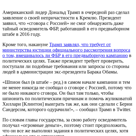
Американский лидер Дональд Трамп в очередной раз сделал
заявление о своей непричастности к Кремлю. Президент
заявил, что «сговора с Россией» не смог обнаружить даже
тайный осведомитель ФБР, работавший в его предвыборном
штабе в 2016 году.
Кроме того, накануне
Трамп заявлял, что требует от
министерства юстиции официального рассмотрения вопроса
о том, вмешивалось ли ФБР в его предвыборную кампанию
в
политических целях. Также президент требует проверить,
поступали ли подобные требования или запросы со стороны
людей в администрации экс-президента Барака Обамы.
«Шпион был (в штабе – ред.) в самом начале кампании и тем
не менее никогда не сообщал о сговоре с Россией, потому что
не было никакого сговора. Он был там только, чтобы
шпионить по политическим причинам и помочь жуликоватой
Хиллари [Клинтон] выиграть так же, как они сделали с Берни
Сандерсом, которого одурачили!», – сообщил Трамп в Twitter.
По словам главы государства, за свою работу осведомитель
получал «огромные деньги», поэтому стоит предположить,
что он все же выполнял задания в политических целях, хотя