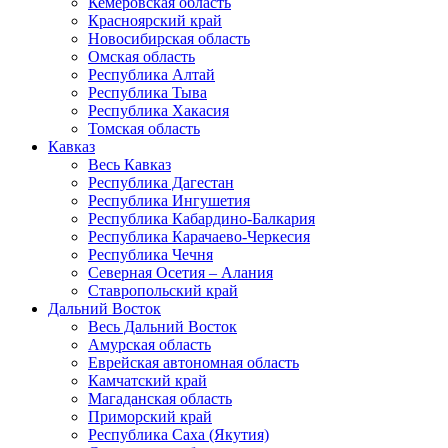
Кемеровская область
Красноярский край
Новосибирская область
Омская область
Республика Алтай
Республика Тыва
Республика Хакасия
Томская область
Кавказ
Весь Кавказ
Республика Дагестан
Республика Ингушетия
Республика Кабардино-Балкария
Республика Карачаево-Черкесия
Республика Чечня
Северная Осетия – Алания
Ставропольский край
Дальний Восток
Весь Дальний Восток
Амурская область
Еврейская автономная область
Камчатский край
Магаданская область
Приморский край
Республика Саха (Якутия)