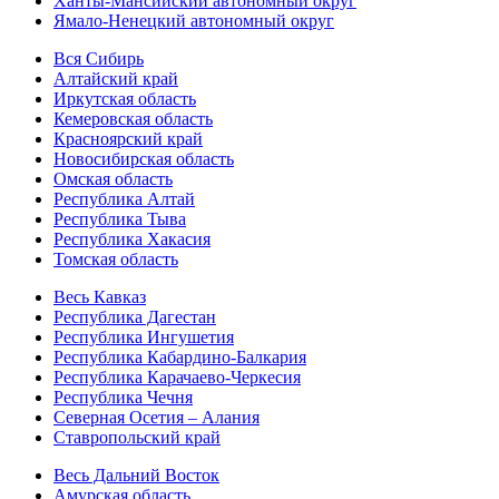
Ханты-Мансийский автономный округ
Ямало-Ненецкий автономный округ
Вся Сибирь
Алтайский край
Иркутская область
Кемеровская область
Красноярский край
Новосибирская область
Омская область
Республика Алтай
Республика Тыва
Республика Хакасия
Томская область
Весь Кавказ
Республика Дагестан
Республика Ингушетия
Республика Кабардино-Балкария
Республика Карачаево-Черкесия
Республика Чечня
Северная Осетия – Алания
Ставропольский край
Весь Дальний Восток
Амурская область