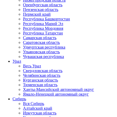
Нижегородская область
Оренбургская область
Пензенская область
Пермский край
Республика Башкортостан
Республика Марий Эл
Республика Мордовия
Республика Татарстан
Самарская область
Саратовская область
Удмуртская республика
Ульяновская область
Чувашская республика
Урал
Весь Урал
Свердловская область
Челябинская область
Курганская область
Тюменская область
Ханты-Мансийский автономный округ
Ямало-Ненецкий автономный округ
Сибирь
Вся Сибирь
Алтайский край
Иркутская область