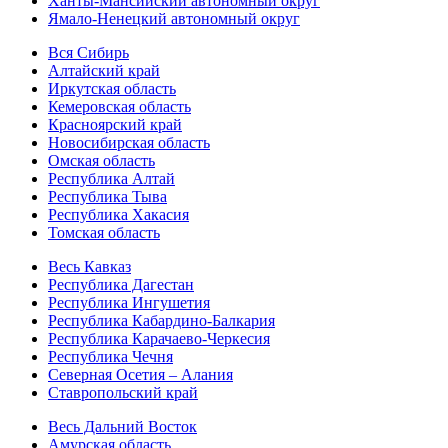
Ханты-Мансийский автономный округ
Ямало-Ненецкий автономный округ
Вся Сибирь
Алтайский край
Иркутская область
Кемеровская область
Красноярский край
Новосибирская область
Омская область
Республика Алтай
Республика Тыва
Республика Хакасия
Томская область
Весь Кавказ
Республика Дагестан
Республика Ингушетия
Республика Кабардино-Балкария
Республика Карачаево-Черкесия
Республика Чечня
Северная Осетия – Алания
Ставропольский край
Весь Дальний Восток
Амурская область