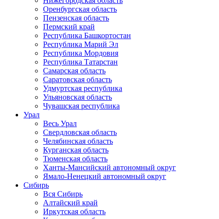
Нижегородская область
Оренбургская область
Пензенская область
Пермский край
Республика Башкортостан
Республика Марий Эл
Республика Мордовия
Республика Татарстан
Самарская область
Саратовская область
Удмуртская республика
Ульяновская область
Чувашская республика
Урал
Весь Урал
Свердловская область
Челябинская область
Курганская область
Тюменская область
Ханты-Мансийский автономный округ
Ямало-Ненецкий автономный округ
Сибирь
Вся Сибирь
Алтайский край
Иркутская область