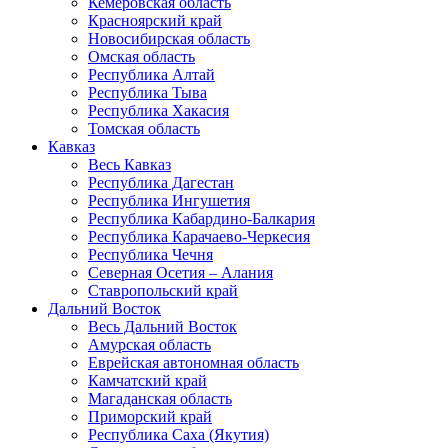
Кемеровская область
Красноярский край
Новосибирская область
Омская область
Республика Алтай
Республика Тыва
Республика Хакасия
Томская область
Кавказ
Весь Кавказ
Республика Дагестан
Республика Ингушетия
Республика Кабардино-Балкария
Республика Карачаево-Черкесия
Республика Чечня
Северная Осетия – Алания
Ставропольский край
Дальний Восток
Весь Дальний Восток
Амурская область
Еврейская автономная область
Камчатский край
Магаданская область
Приморский край
Республика Саха (Якутия)