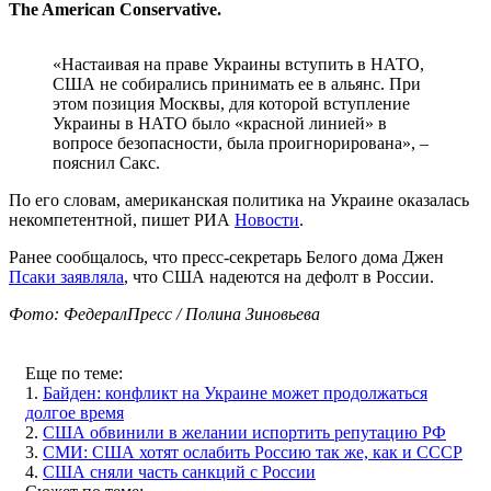
The American Conservative.
«Настаивая на праве Украины вступить в НАТО,
США не собирались принимать ее в альянс. При
этом позиция Москвы, для которой вступление
Украины в НАТО было «красной линией» в
вопросе безопасности, была проигнорирована», –
пояснил Сакс.
По его словам, американская политика на Украине оказалась
некомпетентной, пишет РИА
Новости
.
Ранее сообщалось, что пресс-секретарь Белого дома Джен
Псаки заявляла
, что США надеются на дефолт в России.
Фото: ФедералПресс / Полина Зиновьева
Еще по теме:
1.
Байден: конфликт на Украине может продолжаться
долгое время
2.
США обвинили в желании испортить репутацию РФ
3.
СМИ: США хотят ослабить Россию так же, как и СССР
4.
США сняли часть санкций с России