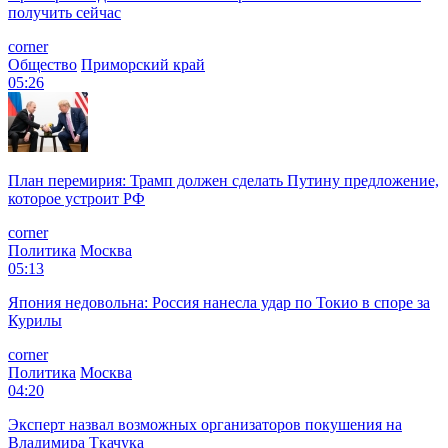
получить сейчас
corner
Общество
Приморский край
05:26
План перемирия: Трамп должен сделать Путину предложение,
которое устроит РФ
corner
Политика
Москва
05:13
Япония недовольна: Россия нанесла удар по Токио в споре за
Курилы
corner
Политика
Москва
04:20
Эксперт назвал возможных организаторов покушения на
Владимира Ткачука