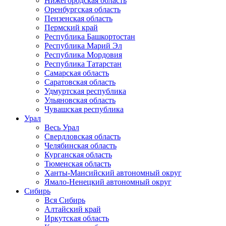
Нижегородская область
Оренбургская область
Пензенская область
Пермский край
Республика Башкортостан
Республика Марий Эл
Республика Мордовия
Республика Татарстан
Самарская область
Саратовская область
Удмуртская республика
Ульяновская область
Чувашская республика
Урал
Весь Урал
Свердловская область
Челябинская область
Курганская область
Тюменская область
Ханты-Мансийский автономный округ
Ямало-Ненецкий автономный округ
Сибирь
Вся Сибирь
Алтайский край
Иркутская область