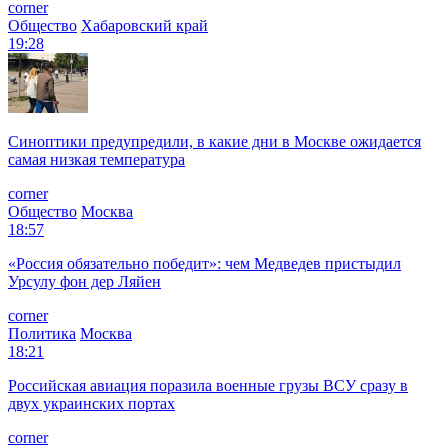
corner
Общество
Хабаровский край
19:28
Синоптики предупредили, в какие дни в Москве ожидается
самая низкая температура
corner
Общество
Москва
18:57
«Россия обязательно победит»: чем Медведев пристыдил
Урсулу фон дер Ляйен
corner
Политика
Москва
18:21
Российская авиация поразила военные грузы ВСУ сразу в
двух украинских портах
corner