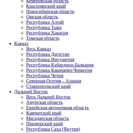
Кемеровская область
Красноярский край
Новосибирская область
Омская область
Республика Алтай
Республика Тыва
Республика Хакасия
Томская область
Кавказ
Весь Кавказ
Республика Дагестан
Республика Ингушетия
Республика Кабардино-Балкария
Республика Карачаево-Черкесия
Республика Чечня
Северная Осетия – Алания
Ставропольский край
Дальний Восток
Весь Дальний Восток
Амурская область
Еврейская автономная область
Камчатский край
Магаданская область
Приморский край
Республика Саха (Якутия)