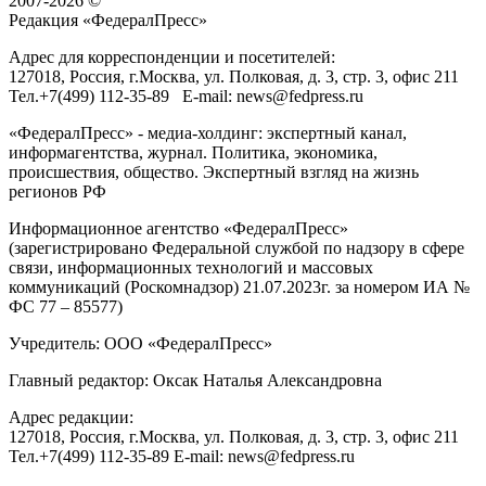
2007-2026 ©
Редакция «
ФедералПресс
»
Адрес для корреспонденции и посетителей:
127018
, Россия, г.
Москва
,
ул. Полковая, д. 3, стр. 3
, офис 211
Тел.
+7(499) 112-35-89
E-mail:
news@fedpress.ru
«ФедералПресс» - медиа-холдинг: экспертный канал,
информагентства, журнал. Политика, экономика,
происшествия, общество. Экспертный взгляд на жизнь
регионов РФ
Информационное агентство «ФедералПресс»
(зарегистрировано Федеральной службой по надзору в сфере
связи, информационных технологий и массовых
коммуникаций (Роскомнадзор) 21.07.2023г. за номером ИА №
ФС 77 – 85577)
Учредитель: ООО «ФедералПресс»
Главный редактор: Оксак Наталья Александровна
Адрес редакции:
127018, Россия, г.Москва, ул. Полковая, д. 3, стр. 3, офис 211
Тел.+7(499) 112-35-89 E-mail: news@fedpress.ru