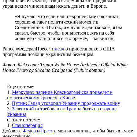
Представитель Фонда защиты демократий предложил
украинским чиновникам искать деньги в Европе.
«Я думаю, что если наши европейские союзники
хорошо читают политический момент в
Соединенных Штатах, им лучше действовать, я бы
сказал, быстро, чтобы попытаться взять на себя
большую часть или все это бремя», – заявил он.
Ранее «ФедералПресс»
писал
о приостановке в США
программы помощи украинским беженцам.
Фото: flickr.com / Trump White House Archived / Official White
House Photo by Shealah Craighead (Public domain)
Еще по теме:
1.
Меркурис: падение Красноармейска приведет к
политическому кризису в Киеве
2.
Путин: Запад уговорил Украину продолжать войну
3.
Зеленский потребовал от Трампа быть на стороне
Украины
Сюжет по теме:
1.
Спецоперация
Добавьте
ФедералПресс
в мои источники, чтобы быть в курсе
новостей дня.