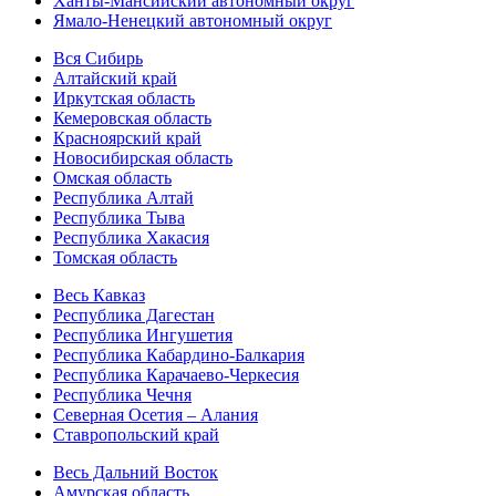
Ханты-Мансийский автономный округ
Ямало-Ненецкий автономный округ
Вся Сибирь
Алтайский край
Иркутская область
Кемеровская область
Красноярский край
Новосибирская область
Омская область
Республика Алтай
Республика Тыва
Республика Хакасия
Томская область
Весь Кавказ
Республика Дагестан
Республика Ингушетия
Республика Кабардино-Балкария
Республика Карачаево-Черкесия
Республика Чечня
Северная Осетия – Алания
Ставропольский край
Весь Дальний Восток
Амурская область