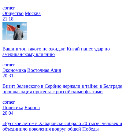
corner
Общество
Москва
21:18
Вашингтон такого не ожидал: Китай нанес удар по
американскому влиянию
corner
Экономика
Восточная Азия
20:31
Визит Зеленского в Сербию держали в тайне: в Белграде
прошла акция протеста с российскими флагами
corner
Политика
Европа
20:04
«Русское лето» в Хабаровске собрало 20 тысяч человек и
объединило поколения вокруг общей Победы