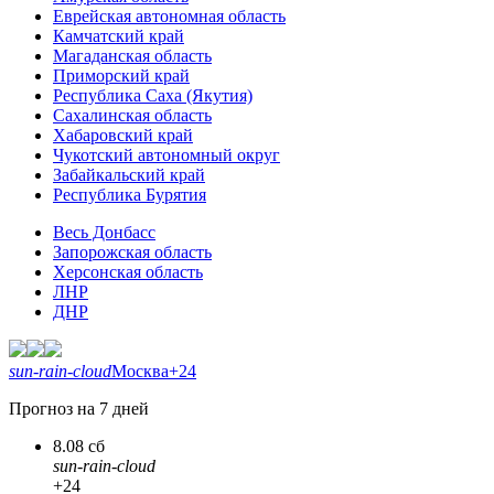
Еврейская автономная область
Камчатский край
Магаданская область
Приморский край
Республика Саха (Якутия)
Сахалинская область
Хабаровский край
Чукотский автономный округ
Забайкальский край
Республика Бурятия
Весь Донбасс
Запорожская область
Херсонская область
ЛНР
ДНР
sun-rain-cloud
Москва
+24
Прогноз на 7 дней
8.08 сб
sun-rain-cloud
+24