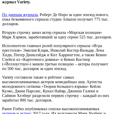
журнал Variety.
По данным журнала
, Роберт Де Ниро за один эпизод нового,
пока безымянного сериала студии Amazon получает 775 тыс.
долларов.
Вторую строчку занял актер сериала «Морская полиция»
Марк Хэрмон, заработавший за одну серию 525 тыс. долларов.
Исполнители главных ролей популярного сериала «Игра
престолов» Эмилия Кларк, Николай Костер-Вальдау, Лена
Хиди, Питер Динклэйдж и Кит Харрингтон, а также Кевин
Спейси из «Карточного домика» и Кевин Костнер
(«Йеллоустоун») заняли третью позицию – актеры получают
по 500 тыс. долларов за один эпизод.
Variety составили также и рейтинг самых
высокооплачиваемых актеров комедийных шоу. Артисты
молодежного ситкома «Теория большого взрыва» Кейли
Куоко, Джим Парсонс, Кунал Найяр, Джонни Галеки и
Саймон Хелберг разделили первую строчку – каждый из них
заработал 900 тыс. долларов.
Ранее Forbes опубликовал списки высокооплачиваемых
актеров
и
актрис
2017 года. Их возглавили Марк Уолберг и