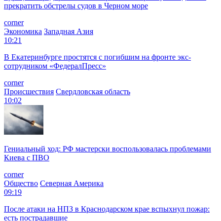
прекратить обстрелы судов в Черном море
corner
Экономика
Западная Азия
10:21
В Екатеринбурге простятся с погибшим на фронте экс-
сотрудником «ФедералПресс»
corner
Происшествия
Свердловская область
10:02
Гениальный ход: РФ мастерски воспользовалась проблемами
Киева с ПВО
corner
Общество
Северная Америка
09:19
После атаки на НПЗ в Краснодарском крае вспыхнул пожар:
есть пострадавшие