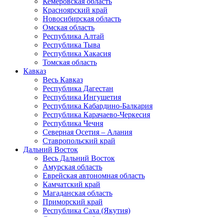
Кемеровская область
Красноярский край
Новосибирская область
Омская область
Республика Алтай
Республика Тыва
Республика Хакасия
Томская область
Кавказ
Весь Кавказ
Республика Дагестан
Республика Ингушетия
Республика Кабардино-Балкария
Республика Карачаево-Черкесия
Республика Чечня
Северная Осетия – Алания
Ставропольский край
Дальний Восток
Весь Дальний Восток
Амурская область
Еврейская автономная область
Камчатский край
Магаданская область
Приморский край
Республика Саха (Якутия)