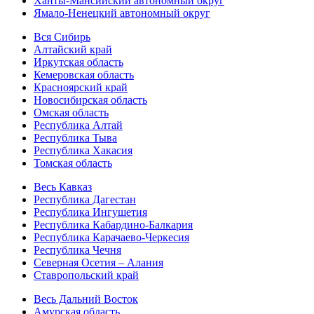
Ханты-Мансийский автономный округ
Ямало-Ненецкий автономный округ
Вся Сибирь
Алтайский край
Иркутская область
Кемеровская область
Красноярский край
Новосибирская область
Омская область
Республика Алтай
Республика Тыва
Республика Хакасия
Томская область
Весь Кавказ
Республика Дагестан
Республика Ингушетия
Республика Кабардино-Балкария
Республика Карачаево-Черкесия
Республика Чечня
Северная Осетия – Алания
Ставропольский край
Весь Дальний Восток
Амурская область