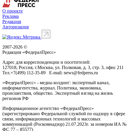
О проекте
Реклама
Редакция
Авторизация
2007-2026 ©
Редакция «
ФедералПресс
»
Адрес для корреспонденции и посетителей:
127018
, Россия, г.
Москва
,
ул. Полковая, д. 3, стр. 3
, офис 211
Тел.
+7(499) 112-35-89
E-mail:
news@fedpress.ru
«ФедералПресс» - медиа-холдинг: экспертный канал,
информагентства, журнал. Политика, экономика,
происшествия, общество. Экспертный взгляд на жизнь
регионов РФ
Информационное агентство «ФедералПресс»
(зарегистрировано Федеральной службой по надзору в сфере
связи, информационных технологий и массовых
коммуникаций (Роскомнадзор) 21.07.2023г. за номером ИА №
ФС 77 – 85577)