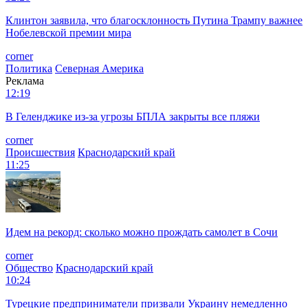
Клинтон заявила, что благосклонность Путина Трампу важнее
Нобелевской премии мира
corner
Политика
Северная Америка
Реклама
12:19
В Геленджике из-за угрозы БПЛА закрыты все пляжи
corner
Происшествия
Краснодарский край
11:25
Идем на рекорд: сколько можно прождать самолет в Сочи
corner
Общество
Краснодарский край
10:24
Турецкие предприниматели призвали Украину немедленно