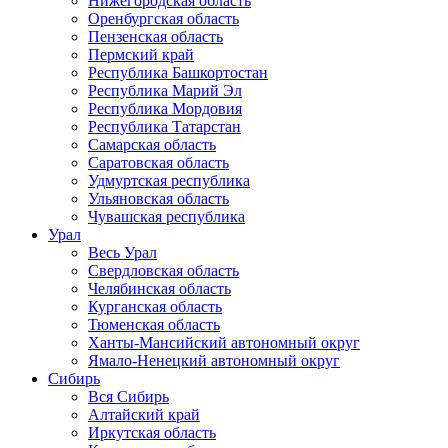
Нижегородская область
Оренбургская область
Пензенская область
Пермский край
Республика Башкортостан
Республика Марий Эл
Республика Мордовия
Республика Татарстан
Самарская область
Саратовская область
Удмуртская республика
Ульяновская область
Чувашская республика
Урал
Весь Урал
Свердловская область
Челябинская область
Курганская область
Тюменская область
Ханты-Мансийский автономный округ
Ямало-Ненецкий автономный округ
Сибирь
Вся Сибирь
Алтайский край
Иркутская область