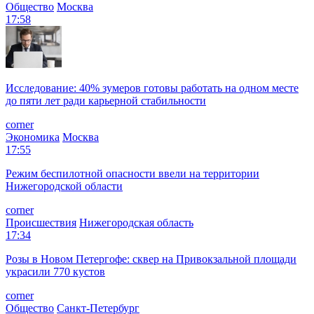
Общество
Москва
17:58
Исследование: 40% зумеров готовы работать на одном месте
до пяти лет ради карьерной стабильности
corner
Экономика
Москва
17:55
Режим беспилотной опасности ввели на территории
Нижегородской области
corner
Происшествия
Нижегородская область
17:34
Розы в Новом Петергофе: сквер на Привокзальной площади
украсили 770 кустов
corner
Общество
Санкт-Петербург