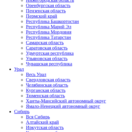
Нижегородская область
Оренбургская область
Пензенская область
Пермский край
Республика Башкортостан
Республика Марий Эл
Республика Мордовия
Республика Татарстан
Самарская область
Саратовская область
Удмуртская республика
Ульяновская область
Чувашская республика
Урал
Весь Урал
Свердловская область
Челябинская область
Курганская область
Тюменская область
Ханты-Мансийский автономный округ
Ямало-Ненецкий автономный округ
Сибирь
Вся Сибирь
Алтайский край
Иркутская область