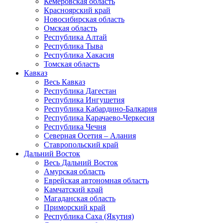
Кемеровская область
Красноярский край
Новосибирская область
Омская область
Республика Алтай
Республика Тыва
Республика Хакасия
Томская область
Кавказ
Весь Кавказ
Республика Дагестан
Республика Ингушетия
Республика Кабардино-Балкария
Республика Карачаево-Черкесия
Республика Чечня
Северная Осетия – Алания
Ставропольский край
Дальний Восток
Весь Дальний Восток
Амурская область
Еврейская автономная область
Камчатский край
Магаданская область
Приморский край
Республика Саха (Якутия)