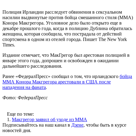
Полиция Ирландии расследует обвинения в сексуальном
насилии выдвинутые против бойца смешанного стиля (ММА)
Конора Макгрегора. Уголовное дело было открыто еще в
декабре прошлого года, когда в полицию Дублина обратилась
женщина, которая сообщила, что пострадала от действий
спортсмена в одном из отелей города. Пишет The New York
Times.
Издание отмечает, что МакГрегор был арестован полицией в
январе этого года, допрошен и освобожден в ожидании
дальнейшего расследования.
Ранее «ФедералПресс» сообщал о том, что ирландского
бойца
ММА Конора Макгрегора арестовали в США после
нападения на фаната
.
Фото: ФедералПресс
Еще по теме:
1.
Макгрегор заявил об уходе из MMA
Подписывайтесь на наш канал в
Дзене
, чтобы быть в курсе
новостей дня.