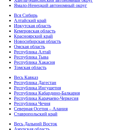
Ханты-Мансийский автономный округ
Ямало-Ненецкий автономный округ
Вся Сибирь
Алтайский край
Иркутская область
Кемеровская область
Красноярский край
Новосибирская область
Омская область
Республика Алтай
Республика Тыва
Республика Хакасия
Томская область
Весь Кавказ
Республика Дагестан
Республика Ингушетия
Республика Кабардино-Балкария
Республика Карачаево-Черкесия
Республика Чечня
Северная Осетия – Алания
Ставропольский край
Весь Дальний Восток
Амурская область