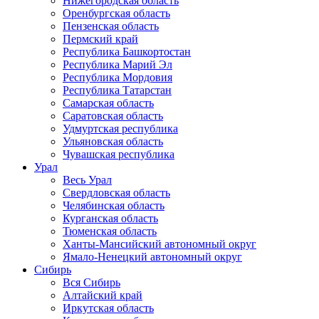
Нижегородская область
Оренбургская область
Пензенская область
Пермский край
Республика Башкортостан
Республика Марий Эл
Республика Мордовия
Республика Татарстан
Самарская область
Саратовская область
Удмуртская республика
Ульяновская область
Чувашская республика
Урал
Весь Урал
Свердловская область
Челябинская область
Курганская область
Тюменская область
Ханты-Мансийский автономный округ
Ямало-Ненецкий автономный округ
Сибирь
Вся Сибирь
Алтайский край
Иркутская область