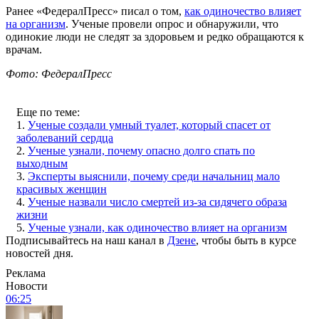
Ранее «ФедералПресс» писал о том,
как одиночество влияет
на организм
. Ученые провели опрос и обнаружили, что
одинокие люди не следят за здоровьем и редко обращаются к
врачам.
Фото: ФедералПресс
Еще по теме:
1.
Ученые создали умный туалет, который спасет от
заболеваний сердца
2.
Ученые узнали, почему опасно долго спать по
выходным
3.
Эксперты выяснили, почему среди начальниц мало
красивых женщин
4.
Ученые назвали число смертей из-за сидячего образа
жизни
5.
Ученые узнали, как одиночество влияет на организм
Подписывайтесь на наш канал в
Дзене
, чтобы быть в курсе
новостей дня.
Реклама
Новости
06:25