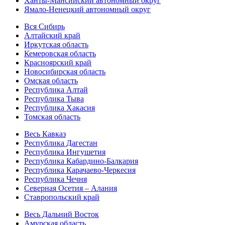
Ханты-Мансийский автономный округ
Ямало-Ненецкий автономный округ
Вся Сибирь
Алтайский край
Иркутская область
Кемеровская область
Красноярский край
Новосибирская область
Омская область
Республика Алтай
Республика Тыва
Республика Хакасия
Томская область
Весь Кавказ
Республика Дагестан
Республика Ингушетия
Республика Кабардино-Балкария
Республика Карачаево-Черкесия
Республика Чечня
Северная Осетия – Алания
Ставропольский край
Весь Дальний Восток
Амурская область