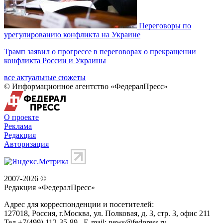
Переговоры по
урегулированию конфликта на Украине
Трамп заявил о прогрессе в переговорах о прекращении
конфликта России и Украины
все актуальные сюжеты
© Информационное агентство «ФедералПресс»
О проекте
Реклама
Редакция
Авторизация
2007-2026 ©
Редакция «
ФедералПресс
»
Адрес для корреспонденции и посетителей:
127018
, Россия, г.
Москва
,
ул. Полковая, д. 3, стр. 3
, офис 211
Тел.
+7(499) 112-35-89
E-mail:
news@fedpress.ru