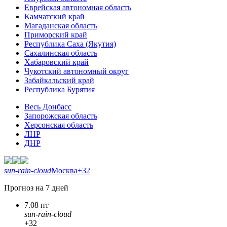
Еврейская автономная область
Камчатский край
Магаданская область
Приморский край
Республика Саха (Якутия)
Сахалинская область
Хабаровский край
Чукотский автономный округ
Забайкальский край
Республика Бурятия
Весь Донбасс
Запорожская область
Херсонская область
ЛНР
ДНР
sun-rain-cloud
Москва
+32
Прогноз на 7 дней
7.08 пт
sun-rain-cloud
+32