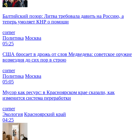
Балтийский позор: Литва требовала давить на Россию, а
теперь умоляет КНР о помощи
corner
Политика
Москва
05:25
США бросает в дрожь от слов Медведева: советское оружие
возмездия до сих пор в строю
corner
Политика
Москва
05:05
Мусор как ресурс: в Красноярском крае сказали, как
изменится система переработки
corner
Экология
Красноярский край
04:25