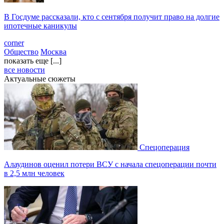
В Госдуме рассказали, кто с сентября получит право на долгие
ипотечные каникулы
corner
Общество
Москва
показать еще [...]
все новости
Актуальные сюжеты
Спецоперация
Алаудинов оценил потери ВСУ с начала спецоперации почти
в 2,5 млн человек