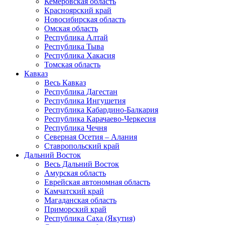
Кемеровская область
Красноярский край
Новосибирская область
Омская область
Республика Алтай
Республика Тыва
Республика Хакасия
Томская область
Кавказ
Весь Кавказ
Республика Дагестан
Республика Ингушетия
Республика Кабардино-Балкария
Республика Карачаево-Черкесия
Республика Чечня
Северная Осетия – Алания
Ставропольский край
Дальний Восток
Весь Дальний Восток
Амурская область
Еврейская автономная область
Камчатский край
Магаданская область
Приморский край
Республика Саха (Якутия)