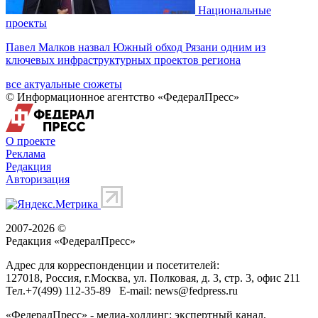
Национальные
проекты
Павел Малков назвал Южный обход Рязани одним из
ключевых инфраструктурных проектов региона
все актуальные сюжеты
© Информационное агентство «ФедералПресс»
О проекте
Реклама
Редакция
Авторизация
2007-2026 ©
Редакция «
ФедералПресс
»
Адрес для корреспонденции и посетителей:
127018
, Россия, г.
Москва
,
ул. Полковая, д. 3, стр. 3
, офис 211
Тел.
+7(499) 112-35-89
E-mail:
news@fedpress.ru
«ФедералПресс» - медиа-холдинг: экспертный канал,