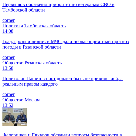
Первышов обозначил приоритет по ветеранам СВО в
Тамбовской области
corner
Политика
Тамбовская область
14:08
Град, грозы и ливни: в МЧС дали неблагоприятный прогноз
погоды в Рязанской области
corner
Общество
Рязанская область
13:58
Политолог Пашин: спорт должен быть не привилегией, а
реальным правом каждого
corner
Общество
Москва
13:52
Федорищев и Евкуров обсудили вопросы безопасности в