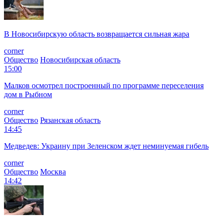
В Новосибирскую область возвращается сильная жара
corner
Общество
Новосибирская область
15:00
Малков осмотрел построенный по программе переселения
дом в Рыбном
corner
Общество
Рязанская область
14:45
Медведев: Украину при Зеленском ждет неминуемая гибель
corner
Общество
Москва
14:42