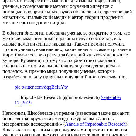
иранский изобретатель машины для смены подгузников,
ученые, исследовавшие методы обучения хирургов с
помощью поощрительных звуков по аналогии с дрессировкой
животных, итальянский медик и автор теории продления
жизни через поедание пиццы.
В области биологии победили ученые за открытие о том, что
мертвые намагниченные тараканы ведут себя не так, как
живые намагниченные тараканы. Также премии получила
группа ученых, выяснявших, какие деньги – самые грязные в
мире. Оказалось, что раем для бактерий являются денежные
купюры Румынии, потому что их развитию помогают
специальные полимеры, использующиеся для защиты от
подделок. А премию мира получили ученые, которые
разработали шкалу приятных ощущений при почесывании.
pic.twitter.com/dqqBcIuYtv
— Improbable Research (@improbresearch)
September
12, 2019
Напомним, Шнобелевская премия (известная также как анти-
нобелевская) вручается ежегодно журналом «Анналы
невероятных исследований» (
Annals of Improbable Research
).
Как заявляют организаторы, лауреатами премии становятся
ученые, совершившие открытия или поставившие научные