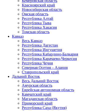
Кемеровская область
Красноярский край
Новосибирская область
Омская область
Республика Алтай
Республика Тыва
Республика Хакасия
Томская область
Кавказ
Весь Кавказ
Республика Дагестан
Республика Ингушетия
Республика Кабардино-Балкария
Республика Карачаево-Черкесия
Республика Чечня
Северная Осетия – Алания
Ставропольский край
Дальний Восток
Весь Дальний Восток
Амурская область
Еврейская автономная область
Камчатский край
Магаданская область
Приморский край
Республика Саха (Якутия)