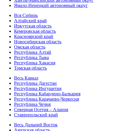
Ханты-Мансийский автономный округ
Ямало-Ненецкий автономный округ
Вся Сибирь
Алтайский край
Иркутская область
Кемеровская область
Красноярский край
Новосибирская область
Омская область
Республика Алтай
Республика Тыва
Республика Хакасия
Томская область
Весь Кавказ
Республика Дагестан
Республика Ингушетия
Республика Кабардино-Балкария
Республика Карачаево-Черкесия
Республика Чечня
Северная Осетия – Алания
Ставропольский край
Весь Дальний Восток
Амурская область