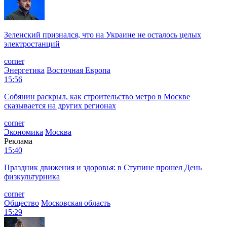
Зеленский признался, что на Украине не осталось целых
электростанций
corner
Энергетика
Восточная Европа
15:56
Собянин раскрыл, как строительство метро в Москве
сказывается на других регионах
corner
Экономика
Москва
Реклама
15:40
Праздник движения и здоровья: в Ступине прошел День
физкультурника
corner
Общество
Московская область
15:29