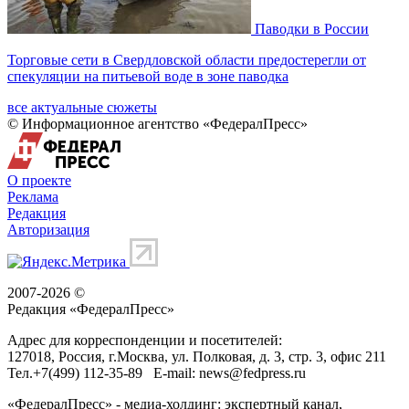
Паводки в России
Торговые сети в Свердловской области предостерегли от
спекуляции на питьевой воде в зоне паводка
все актуальные сюжеты
© Информационное агентство «ФедералПресс»
О проекте
Реклама
Редакция
Авторизация
2007-2026 ©
Редакция «
ФедералПресс
»
Адрес для корреспонденции и посетителей:
127018
, Россия, г.
Москва
,
ул. Полковая, д. 3, стр. 3
, офис 211
Тел.
+7(499) 112-35-89
E-mail:
news@fedpress.ru
«ФедералПресс» - медиа-холдинг: экспертный канал,