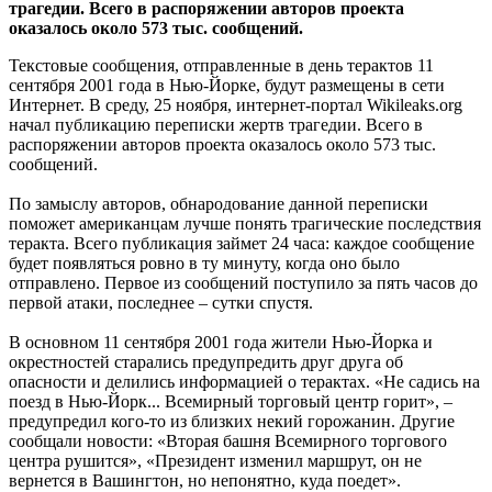
трагедии. Всего в распоряжении авторов проекта
оказалось около 573 тыс. сообщений.
Текстовые сообщения, отправленные в день терактов 11
сентября 2001 года в Нью-Йорке, будут размещены в сети
Интернет. В среду, 25 ноября, интернет-портал Wikileaks.org
начал публикацию переписки жертв трагедии. Всего в
распоряжении авторов проекта оказалось около 573 тыс.
сообщений.
По замыслу авторов, обнародование данной переписки
поможет американцам лучше понять трагические последствия
теракта. Всего публикация займет 24 часа: каждое сообщение
будет появляться ровно в ту минуту, когда оно было
отправлено. Первое из сообщений поступило за пять часов до
первой атаки, последнее – сутки спустя.
В основном 11 сентября 2001 года жители Нью-Йорка и
окрестностей старались предупредить друг друга об
опасности и делились информацией о терактах. «Не садись на
поезд в Нью-Йорк... Всемирный торговый центр горит», –
предупредил кого-то из близких некий горожанин. Другие
сообщали новости: «Вторая башня Всемирного торгового
центра рушится», «Президент изменил маршрут, он не
вернется в Вашингтон, но непонятно, куда поедет».