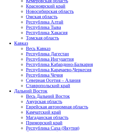
Кемеровская область
Красноярский край
Новосибирская область
Омская область
Республика Алтай
Республика Тыва
Республика Хакасия
Томская область
Кавказ
Весь Кавказ
Республика Дагестан
Республика Ингушетия
Республика Кабардино-Балкария
Республика Карачаево-Черкесия
Республика Чечня
Северная Осетия – Алания
Ставропольский край
Дальний Восток
Весь Дальний Восток
Амурская область
Еврейская автономная область
Камчатский край
Магаданская область
Приморский край
Республика Саха (Якутия)