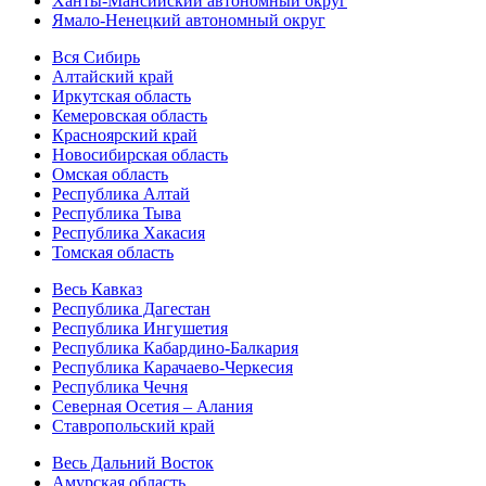
Ханты-Мансийский автономный округ
Ямало-Ненецкий автономный округ
Вся Сибирь
Алтайский край
Иркутская область
Кемеровская область
Красноярский край
Новосибирская область
Омская область
Республика Алтай
Республика Тыва
Республика Хакасия
Томская область
Весь Кавказ
Республика Дагестан
Республика Ингушетия
Республика Кабардино-Балкария
Республика Карачаево-Черкесия
Республика Чечня
Северная Осетия – Алания
Ставропольский край
Весь Дальний Восток
Амурская область