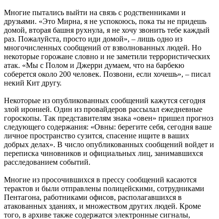
Многие пытались выйти на связь с родственниками и
друзьями. «Это Мирна, я не успокоюсь, пока ты не придешь
домой, вторая башня рухнула, я не хочу звонить тебе каждый
раз. Пожалуйста, просто иди домой», – лишь одно из
многочисленных сообщений от взволнованных людей. Но
некоторые горожане словно и не заметили террористических
атак. «Мы с Полом и Джерри думаем, что на барбекю
соберется около 200 человек. Позвони, если хочешь», – писал
некий Кит другу.
Некоторые из опубликованных сообщений кажутся сегодня
злой иронией. Один из провайдеров рассылал ежедневные
гороскопы. Так представителям знака «овен» пришел прогноз
следующего содержания: «Овны: берегите себя, сегодня ваше
личное пространство сузится, спасение ищите в ваших
добрых делах». В число опубликованных сообщений войдет и
переписка чиновников и официальных лиц, занимавшихся
расследованием событий.
Многие из просочившихся в прессу сообщений касаются
терактов и были отправлены полицейскими, сотрудниками
Пентагона, работниками офисов, располагавшихся в
атакованных зданиях, и множеством других людей. Кроме
того, в архиве также содержатся электронные сигналы,