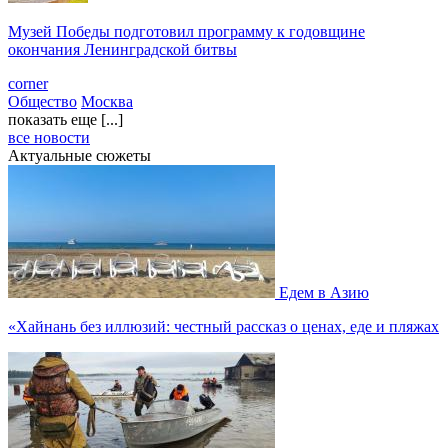
Музей Победы подготовил программу к годовщине
окончания Ленинградской битвы
corner
Общество
Москва
показать еще [...]
все новости
Актуальные сюжеты
Едем в Азию
«Хайнань без иллюзий: честный рассказ о ценах, еде и пляжах