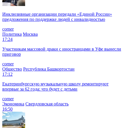
Инклюзивные организации передали «Единой России»
предложения по поддержке людей с инвалидностью
corner
Политика
Москва
17:24
Участникам массовой драки с иностранцами в Уфе вынесли
приговор
corner
Общество
Республика Башкортостан
17:12
Екатеринбургскую музыкальную школу ремонтируют
впервые за 62 года: что будет с детьми
corner
Экономика
Свердловская область
16:50