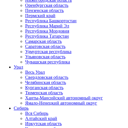
Нижегородская область
Оренбургская область
Пензенская область
Пермский край
Республика Башкортостан
Республика Марий Эл
Республика Мордовия
Республика Татарстан
Самарская область
Саратовская область
Удмуртская республика
Ульяновская область
Чувашская республика
Урал
Весь Урал
Свердловская область
Челябинская область
Курганская область
Тюменская область
Ханты-Мансийский автономный округ
Ямало-Ненецкий автономный округ
Сибирь
Вся Сибирь
Алтайский край
Иркутская область