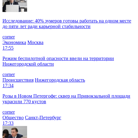
Исследование: 40% зумеров готовы работать на одном месте
до пяти лет ради карьерной стабильности
corner
Экономика
Москва
17:55
Режим беспилотной опасности ввели на территории
Нижегородской области
corner
Происшествия
Нижегородская область
17:34
Розы в Новом Петергофе: сквер на Привокзальной площади
украсили 770 кустов
corner
Общество
Санкт-Петербург
17:33