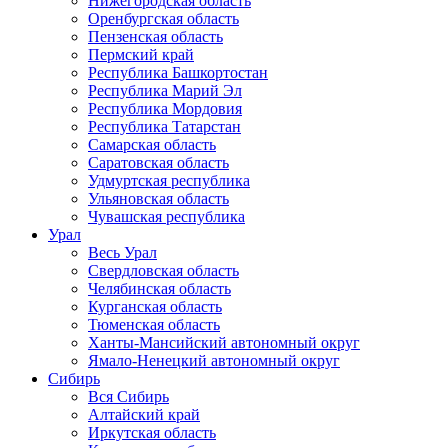
Нижегородская область
Оренбургская область
Пензенская область
Пермский край
Республика Башкортостан
Республика Марий Эл
Республика Мордовия
Республика Татарстан
Самарская область
Саратовская область
Удмуртская республика
Ульяновская область
Чувашская республика
Урал
Весь Урал
Свердловская область
Челябинская область
Курганская область
Тюменская область
Ханты-Мансийский автономный округ
Ямало-Ненецкий автономный округ
Сибирь
Вся Сибирь
Алтайский край
Иркутская область