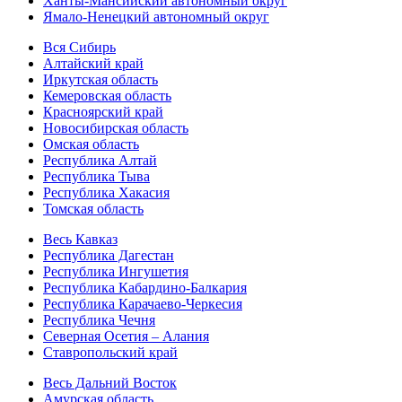
Ханты-Мансийский автономный округ
Ямало-Ненецкий автономный округ
Вся Сибирь
Алтайский край
Иркутская область
Кемеровская область
Красноярский край
Новосибирская область
Омская область
Республика Алтай
Республика Тыва
Республика Хакасия
Томская область
Весь Кавказ
Республика Дагестан
Республика Ингушетия
Республика Кабардино-Балкария
Республика Карачаево-Черкесия
Республика Чечня
Северная Осетия – Алания
Ставропольский край
Весь Дальний Восток
Амурская область