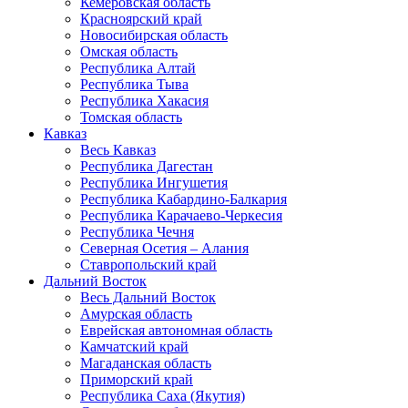
Кемеровская область
Красноярский край
Новосибирская область
Омская область
Республика Алтай
Республика Тыва
Республика Хакасия
Томская область
Кавказ
Весь Кавказ
Республика Дагестан
Республика Ингушетия
Республика Кабардино-Балкария
Республика Карачаево-Черкесия
Республика Чечня
Северная Осетия – Алания
Ставропольский край
Дальний Восток
Весь Дальний Восток
Амурская область
Еврейская автономная область
Камчатский край
Магаданская область
Приморский край
Республика Саха (Якутия)