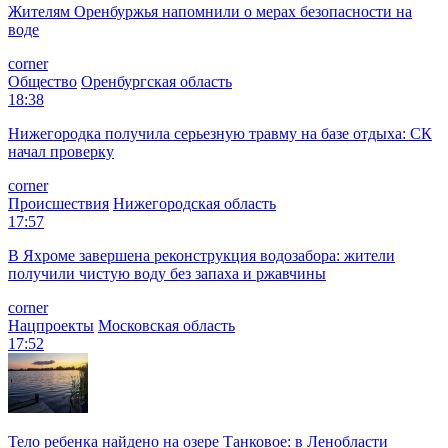
Жителям Оренбуржья напомнили о мерах безопасности на
воде
corner
Общество
Оренбургская область
18:38
Нижегородка получила серьезную травму на базе отдыха: СК
начал проверку
corner
Происшествия
Нижегородская область
17:57
В Яхроме завершена реконструкция водозабора: жители
получили чистую воду без запаха и ржавчины
corner
Нацпроекты
Московская область
17:52
Тело ребенка найдено на озере Танковое: в Ленобласти