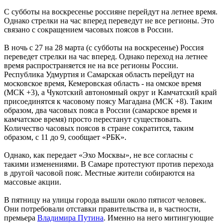
С субботы на воскресенье россияне перейдут на летнее время.
Однако стрелки на час вперед переведут не все регионы. Это
связано с сокращением часовых поясов в России.
В ночь с 27 на 28 марта (с субботы на воскресенье) Россия
переведет стрелки на час вперед. Однако переход на летнее
время распространяется не на все регионы России.
Республика Удмуртия и Самарская область перейдут на
московское время, Кемеровская область - на омское время
(МСК +3), а Чукотский автономный округ и Камчатский край
присоединятся к часовому поясу Магадана (МСК +8). Таким
образом, два часовых пояса в России (самарское время и
камчатское время) просто перестанут существовать.
Количество часовых поясов в стране сократится, таким
образом, с 11 до 9, сообщает «РБК».
Однако, как передает «Эхо Москвы», не все согласны с
такими изменениями. В Самаре протестуют против перехода
в другой часовой пояс. Местные жители собираются на
массовые акции.
В пятницу на улицы города вышли около пятисот человек.
Они потребовали отставки правительства и, в частности,
премьера
Владимира Путина
. Именно на него митингующие