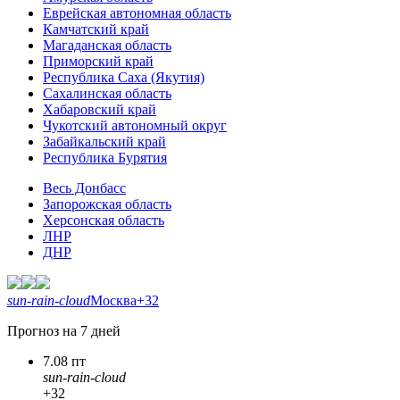
Еврейская автономная область
Камчатский край
Магаданская область
Приморский край
Республика Саха (Якутия)
Сахалинская область
Хабаровский край
Чукотский автономный округ
Забайкальский край
Республика Бурятия
Весь Донбасс
Запорожская область
Херсонская область
ЛНР
ДНР
sun-rain-cloud
Москва
+32
Прогноз на 7 дней
7.08 пт
sun-rain-cloud
+32