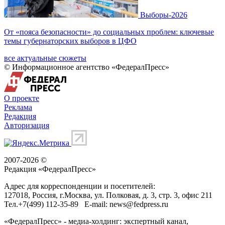
Выборы-2026
От «пояса безопасности» до социальных проблем: ключевые
темы губернаторских выборов в ЦФО
все актуальные сюжеты
© Информационное агентство «ФедералПресс»
О проекте
Реклама
Редакция
Авторизация
2007-2026 ©
Редакция «
ФедералПресс
»
Адрес для корреспонденции и посетителей:
127018
, Россия, г.
Москва
,
ул. Полковая, д. 3, стр. 3
, офис 211
Тел.
+7(499) 112-35-89
E-mail:
news@fedpress.ru
«ФедералПресс» - медиа-холдинг: экспертный канал,