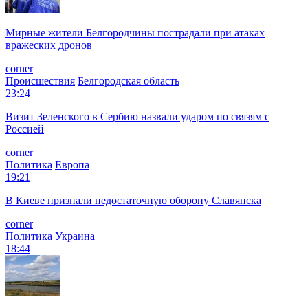
Мирные жители Белгородчины пострадали при атаках
вражеских дронов
corner
Происшествия
Белгородская область
23:24
Визит Зеленского в Сербию назвали ударом по связям с
Россией
corner
Политика
Европа
19:21
В Киеве признали недостаточную оборону Славянска
corner
Политика
Украина
18:44