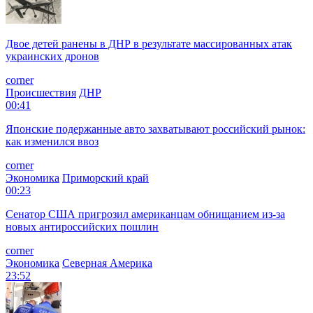
Двое детей ранены в ДНР в результате массированных атак
украинских дронов
corner
Происшествия
ДНР
00:41
Японские подержанные авто захватывают российский рынок:
как изменился ввоз
corner
Экономика
Приморский край
00:23
Сенатор США пригрозил американцам обнищанием из-за
новых антироссийских пошлин
corner
Экономика
Северная Америка
23:52