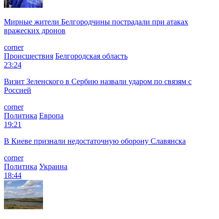
Мирные жители Белгородчины пострадали при атаках
вражеских дронов
corner
Происшествия
Белгородская область
23:24
Визит Зеленского в Сербию назвали ударом по связям с
Россией
corner
Политика
Европа
19:21
В Киеве признали недостаточную оборону Славянска
corner
Политика
Украина
18:44