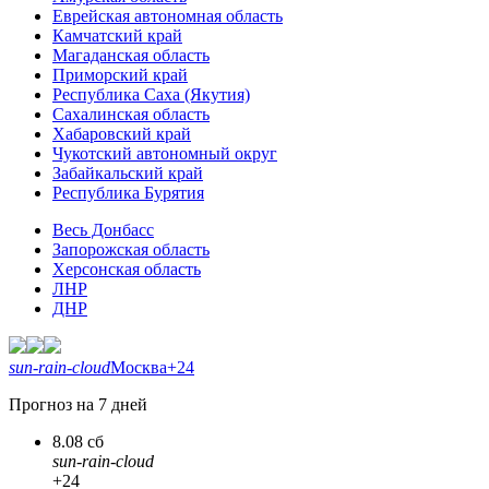
Еврейская автономная область
Камчатский край
Магаданская область
Приморский край
Республика Саха (Якутия)
Сахалинская область
Хабаровский край
Чукотский автономный округ
Забайкальский край
Республика Бурятия
Весь Донбасс
Запорожская область
Херсонская область
ЛНР
ДНР
sun-rain-cloud
Москва
+24
Прогноз на 7 дней
8.08 сб
sun-rain-cloud
+24