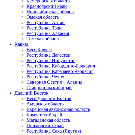
Кемеровская область
Красноярский край
Новосибирская область
Омская область
Республика Алтай
Республика Тыва
Республика Хакасия
Томская область
Кавказ
Весь Кавказ
Республика Дагестан
Республика Ингушетия
Республика Кабардино-Балкария
Республика Карачаево-Черкесия
Республика Чечня
Северная Осетия – Алания
Ставропольский край
Дальний Восток
Весь Дальний Восток
Амурская область
Еврейская автономная область
Камчатский край
Магаданская область
Приморский край
Республика Саха (Якутия)