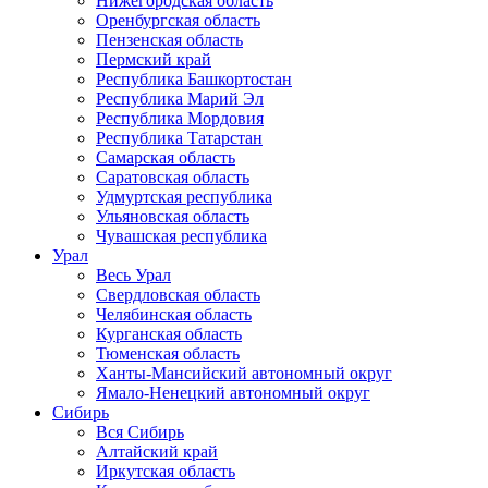
Нижегородская область
Оренбургская область
Пензенская область
Пермский край
Республика Башкортостан
Республика Марий Эл
Республика Мордовия
Республика Татарстан
Самарская область
Саратовская область
Удмуртская республика
Ульяновская область
Чувашская республика
Урал
Весь Урал
Свердловская область
Челябинская область
Курганская область
Тюменская область
Ханты-Мансийский автономный округ
Ямало-Ненецкий автономный округ
Сибирь
Вся Сибирь
Алтайский край
Иркутская область