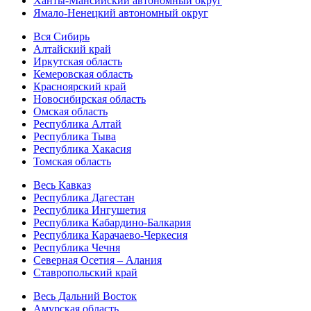
Ханты-Мансийский автономный округ
Ямало-Ненецкий автономный округ
Вся Сибирь
Алтайский край
Иркутская область
Кемеровская область
Красноярский край
Новосибирская область
Омская область
Республика Алтай
Республика Тыва
Республика Хакасия
Томская область
Весь Кавказ
Республика Дагестан
Республика Ингушетия
Республика Кабардино-Балкария
Республика Карачаево-Черкесия
Республика Чечня
Северная Осетия – Алания
Ставропольский край
Весь Дальний Восток
Амурская область