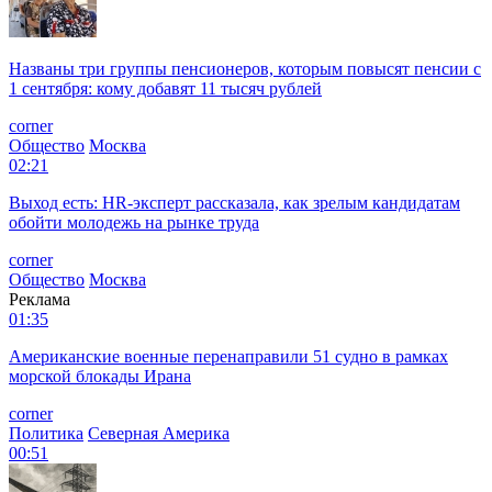
Названы три группы пенсионеров, которым повысят пенсии с
1 сентября: кому добавят 11 тысяч рублей
corner
Общество
Москва
02:21
Выход есть: HR-эксперт рассказала, как зрелым кандидатам
обойти молодежь на рынке труда
corner
Общество
Москва
Реклама
01:35
Американские военные перенаправили 51 судно в рамках
морской блокады Ирана
corner
Политика
Северная Америка
00:51