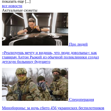
показать еще [...]
все новости
Актуальные сюжеты
Про людей
«Реализуешь мечту и видишь, что люди довольны»: как
главврач Антон Рыжий из обычной поликлиники создал
детскую больницу будущего
Спецоперация
Минобороны: за ночь сбито 456 украинских беспилотников