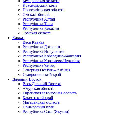
Кемеровская область
Красноярский край
Новосибирская область
Омская область
Республика Алтай
Республика Тыва
Республика Хакасия
Томская область
Кавказ
Весь Кавказ
Республика Дагестан
Республика Ингушетия
Республика Кабардино-Балкария
Республика Карачаево-Черкесия
Республика Чечня
Северная Осетия – Алания
Ставропольский край
Дальний Восток
Весь Дальний Восток
Амурская область
Еврейская автономная область
Камчатский край
Магаданская область
Приморский край
Республика Саха (Якутия)