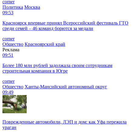
corner
Политика
Москва
09:53
Красноярск впервые принял Всероссийский фестиваль ГТО
среди семей – 46 команд борются за медали
corner
Общество
Красноярский край
Реклама
09:51
Более 180 млн рублей задолжала своим сотрудникам
строительная компания в Югре
corner
Общество
Ханты-Мансийский автономный округ
09:49
Поврежденные автомобили, ЛЭП и дом: как Уфа пережила
ураган