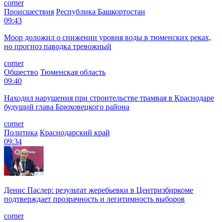
corner
Происшествия
Республика Башкортостан
09:43
Моор доложил о снижении уровня воды в тюменских реках,
но прогноз паводка тревожный
corner
Общество
Тюменская область
09:40
Находил нарушения при строительстве трамвая в Краснодаре
будущий глава Брюховецкого района
corner
Политика
Краснодарский край
09:34
Денис Паслер: результат жеребьевки в Центризбиркоме
подтверждает прозрачность и легитимность выборов
corner