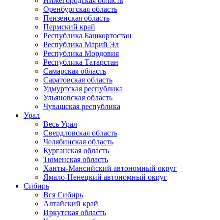
Нижегородская область
Оренбургская область
Пензенская область
Пермский край
Республика Башкортостан
Республика Марий Эл
Республика Мордовия
Республика Татарстан
Самарская область
Саратовская область
Удмуртская республика
Ульяновская область
Чувашская республика
Урал
Весь Урал
Свердловская область
Челябинская область
Курганская область
Тюменская область
Ханты-Мансийский автономный округ
Ямало-Ненецкий автономный округ
Сибирь
Вся Сибирь
Алтайский край
Иркутская область