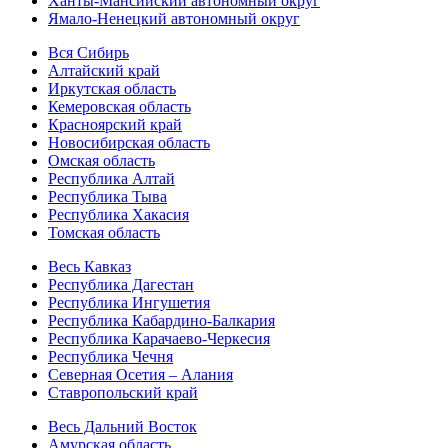
Ханты-Мансийский автономный округ
Ямало-Ненецкий автономный округ
Вся Сибирь
Алтайский край
Иркутская область
Кемеровская область
Красноярский край
Новосибирская область
Омская область
Республика Алтай
Республика Тыва
Республика Хакасия
Томская область
Весь Кавказ
Республика Дагестан
Республика Ингушетия
Республика Кабардино-Балкария
Республика Карачаево-Черкесия
Республика Чечня
Северная Осетия – Алания
Ставропольский край
Весь Дальний Восток
Амурская область