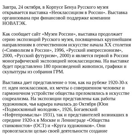
Завтра, 24 октября, в Корпусе Бенуа Русского музея
открывается выставка «Неоклассицизм в России». Выставка
организована при финансовой поддержке компании
НОВАТЭК.
Как сообщает сайт «Музеи России», выставка продолжает
серию экспозиций Русского музея, посвященных крупнейшим
направлениям в отечественном искусстве начала ХХ столетия
(«Символизм в России», 1996, «Русский импрессионизм»,
2000, «Русский футуризм», 2000) и является первой в России
монографической экспозицией неоклассицизма. На выставке
будет представлено 180 произведений живописи, графики и
скульптуры из собрания ГРМ.
Выставка дает представление о том, как на рубеже 1920-30-х
гг. идеи неоклассиков, их мечты о совершенном человеке и
гармоничном устройстве общества преломлялись в искусстве
соцреализма. На экспозиции представлены как работы
художников, чья карьера началась до Октября (Юон
«Подмосковный молодняк», 1926, Богаевский
«Нефтепромыслы» 1931), так и представителей возникших в
середине 1920-х в Москве и Ленинграде «Общества
станковистов» (ОСТ) и «Круга художников». Они
провозгласили целью своей деятельности создание