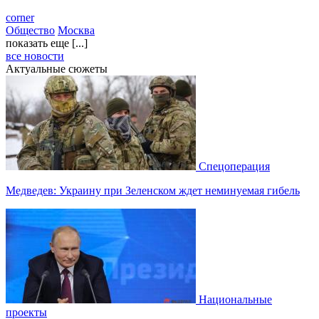
corner
Общество
Москва
показать еще [...]
все новости
Актуальные сюжеты
Спецоперация
Медведев: Украину при Зеленском ждет неминуемая гибель
Национальные
проекты