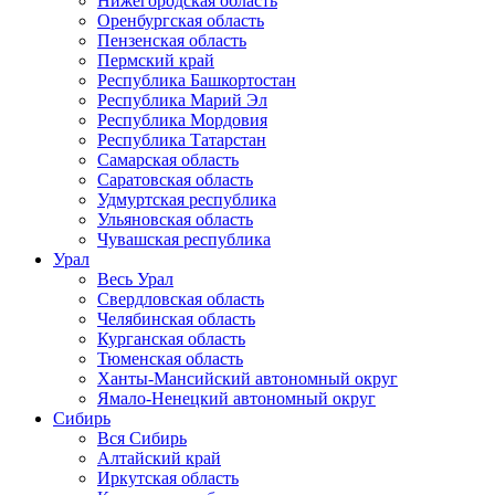
Нижегородская область
Оренбургская область
Пензенская область
Пермский край
Республика Башкортостан
Республика Марий Эл
Республика Мордовия
Республика Татарстан
Самарская область
Саратовская область
Удмуртская республика
Ульяновская область
Чувашская республика
Урал
Весь Урал
Свердловская область
Челябинская область
Курганская область
Тюменская область
Ханты-Мансийский автономный округ
Ямало-Ненецкий автономный округ
Сибирь
Вся Сибирь
Алтайский край
Иркутская область