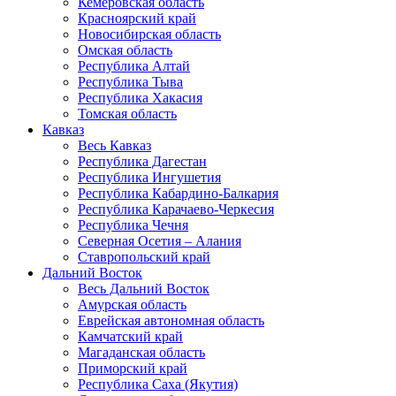
Кемеровская область
Красноярский край
Новосибирская область
Омская область
Республика Алтай
Республика Тыва
Республика Хакасия
Томская область
Кавказ
Весь Кавказ
Республика Дагестан
Республика Ингушетия
Республика Кабардино-Балкария
Республика Карачаево-Черкесия
Республика Чечня
Северная Осетия – Алания
Ставропольский край
Дальний Восток
Весь Дальний Восток
Амурская область
Еврейская автономная область
Камчатский край
Магаданская область
Приморский край
Республика Саха (Якутия)