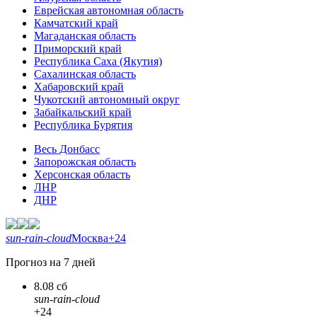
Еврейская автономная область
Камчатский край
Магаданская область
Приморский край
Республика Саха (Якутия)
Сахалинская область
Хабаровский край
Чукотский автономный округ
Забайкальский край
Республика Бурятия
Весь Донбасс
Запорожская область
Херсонская область
ЛНР
ДНР
sun-rain-cloud
Москва
+24
Прогноз на 7 дней
8.08 сб
sun-rain-cloud
+24