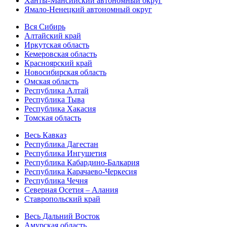
Ханты-Мансийский автономный округ
Ямало-Ненецкий автономный округ
Вся Сибирь
Алтайский край
Иркутская область
Кемеровская область
Красноярский край
Новосибирская область
Омская область
Республика Алтай
Республика Тыва
Республика Хакасия
Томская область
Весь Кавказ
Республика Дагестан
Республика Ингушетия
Республика Кабардино-Балкария
Республика Карачаево-Черкесия
Республика Чечня
Северная Осетия – Алания
Ставропольский край
Весь Дальний Восток
Амурская область