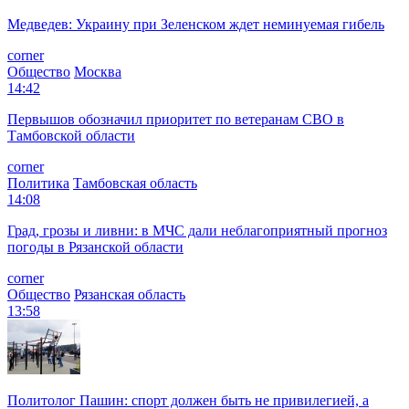
Медведев: Украину при Зеленском ждет неминуемая гибель
corner
Общество
Москва
14:42
Первышов обозначил приоритет по ветеранам СВО в
Тамбовской области
corner
Политика
Тамбовская область
14:08
Град, грозы и ливни: в МЧС дали неблагоприятный прогноз
погоды в Рязанской области
corner
Общество
Рязанская область
13:58
Политолог Пашин: спорт должен быть не привилегией, а