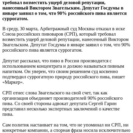
требовал возместить ущерб деловой репутации,
нанесенный Виктором Звагельским. Депутат Госдумы в
январе заявил о том, что 90% российского пива является
суррогатом.
В среду, 30 марта, Арбитражный суд Москвы отказал в иске
Союза российских пивоваров (СРП), который требовал
возместить ущерб деловой репутации, нанесенный Виктором
Звагельским. Депутат Госдумы в январе заявил о том, что 90%
российского пива является суррогатом.
Депутат рассказал, что пиво в России производится с
использованием концентрата и должно называться пивным
напитком. Он уверен, что своим решением суд косвенно
подтвердил суррогатную природу российского пива, пишет
«Маркер».
СРП отнес слова Звагельского на свой счет, так как
организация объединяет производителей 90% российского
пива. Со своей стороны адвокат депутата Сергей Гарин
представил несколько экспертных заключений о качестве
пива.
Сам политик настаивает на том, что не упоминал ни СРП, ни
конкретные компании, а спорная фраза носила исключительно