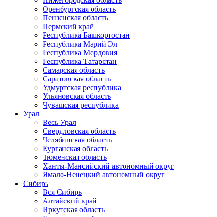
Нижегородская область
Оренбургская область
Пензенская область
Пермский край
Республика Башкортостан
Республика Марий Эл
Республика Мордовия
Республика Татарстан
Самарская область
Саратовская область
Удмуртская республика
Ульяновская область
Чувашская республика
Урал
Весь Урал
Свердловская область
Челябинская область
Курганская область
Тюменская область
Ханты-Мансийский автономный округ
Ямало-Ненецкий автономный округ
Сибирь
Вся Сибирь
Алтайский край
Иркутская область