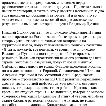
даже представители других партий. Почти 85 % голосов за
Путина – это показатель абсолютного доверия», – считает
депутат.
Николай Яшкин уверен: в определенной мере можно заявлять,
что россиян и ямальцев, в частности, ждут перемены. «С 5
марта страна живет в новых условиях. И сама предвыборная
кампания, в какой обстановке она проходила, как внутри
страны, так и на международном уровне, показывает, что
отношение людей изменилось. Об этом говорил и Владимир
Владимирович (Путин – прим. ред.), что мы переходим на
новый этап развития. Мне кажется, что многое изменится и в
политической системе. Будут приняты те проекты законов, в
Федеральном Собрании и в Совете Федерации, которые дадут
возможность развиваться политической системе. Это касается
и экономической системы. Показательно, что люди получили
возможность посмотреть по-другому и на представителей
бизнеса. Я имею в виду Михаила Прохорова», – полагает
зампред заксобрания ЯНАО.
Рассуждая о законопроекте, предполагающем возвращение
прямых выборов глав регионов, Николай Николаевич
сообщил, что считает данную идею правильной. «Это дает
возможность самим людям выбирать, во-первых, того, кого
они считают нужным, а во-вторых, отвечать впоследствии за