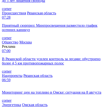
краем. Это будущее страны. Это движение, которое во многом
ускорилось благодаря Владимиру Путину. Я уверен, что Ямал
станет базовым регионом в освоении Арктики, не только
российской, но и мировой. Конкретные шаги в этом
направлении уже сделаны. Ямал примет у себя
представителей множества стран на конференции по
освоению ресурсов циркумполярных территорий и
сохранению не только экологии, но и самобытности коренных
народов, проживающих здесь. Конференция состоится в
июне, а уже осенью запланирован запуск Бованенковского
месторождения. Теперь можно вести ежедневный отсчет
развития территории, которое, уверен, на этом не
остановится», – подчеркнул Николай Яшкин.
Подписывайтесь на ФедералПресс в
МАХ
,
Дзен.Новости
, а
также следите за самыми интересными новостями УрФО в
канале
Дзен
. Все самое важное и оперативное — в telegram-
канале «
ФедералПресс
».
Подписывайтесь на наш канал в
Дзене
, чтобы быть в курсе
новостей дня.
Реклама
Новости