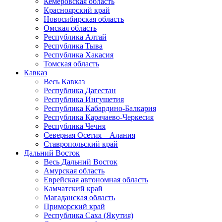
Кемеровская область
Красноярский край
Новосибирская область
Омская область
Республика Алтай
Республика Тыва
Республика Хакасия
Томская область
Кавказ
Весь Кавказ
Республика Дагестан
Республика Ингушетия
Республика Кабардино-Балкария
Республика Карачаево-Черкесия
Республика Чечня
Северная Осетия – Алания
Ставропольский край
Дальний Восток
Весь Дальний Восток
Амурская область
Еврейская автономная область
Камчатский край
Магаданская область
Приморский край
Республика Саха (Якутия)