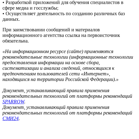
Поиск семьи туристов
Усольцевых в Красноярском крае
Друг пропавшего Усольцева получил странное сообщение:
вот что он рассказал
все актуальные сюжеты
© Информационное агентство «ФедералПресс»
О проекте
Реклама
Редакция
Авторизация
2007-2026 ©
Редакция «
ФедералПресс
»
Адрес для корреспонденции и посетителей: