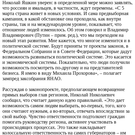
голоса за него отдали почти 85 % граждан. О том, как
повлияет на политическую и экономическую ситуацию
приход Владимира Путина на пост главы государства и что
в связи с этим изменится в жизни жителей арктического
региона, в беседе с корреспондентом «УралПолит.Ru»
рассказал первый вице-спикер заксобрания Ямала,
руководитель фракции «Единой России» Николай Яшкин.
Жители Ямало-Ненецкого автономного округа проявили
высокую активность на выборах президента РФ – явка
превысила 90 %. При этом Владимир Путин заручился
поддержкой абсолютного большинства ямальцев. Свои голоса
за него отдали почти 85 % граждан. О том, как повлияет на
политическую и экономическую ситуацию приход Владимира
Путина на пост главы государства и что в связи с этим
изменится в жизни жителей арктического региона, в беседе с
корреспондентом «
УралПолит.Ru
» рассказал первый вице-
спикер заксобрания Ямала, руководитель фракции «Единой
России» Николай Яшкин.
Подводя итоги президентской кампании, Николай Яшкин
прежде всего отметил, что голосование в автономном округе
стало действительно всенародным. «Люди шли на выборы с
хорошим настроением, с улыбкой на лице, с осмысленным
взглядом. Я видел это лично, об этом говорят мои друзья и