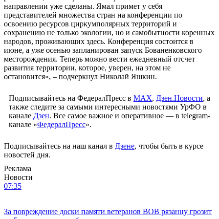
свой выбор. Чувство ответственности подтолкнет граждан
помогать руководству региона, активнее участвовать в
происходящих процессах. Это также накладывает
колоссальную ответственность на самих губернаторов – им
придется отвечать перед людьми, а не только перед
руководством страны, – полагает депутат. – Применительно к
нашей территории, я считаю, что у Дмитрия Кобылкина за два
года накоплен колоссальный авторитет. И я думаю, что во
многом именно он сделал весомый вклад в достижение
результата на выборах, который получил Владимир Путин».
Николай Яшкин считает, что с приходом Владимира Путина
на пост президента России масштабные проекты, реализация
которых уже началась или только запланирована на
территории Ямала, получат значительный толчок к развитию.
«Я, да и, пожалуй, все ямальцы, уверены, что с приходом
Владимира Путина на пост президента РФ те проекты по
развитию Ямала как стратегически важного региона для всей
страны, которые он озвучивал, получат новый импульс.
Сейчас от них зависят не только будущее экономики России,
но и взаимоотношения с Европой, Соединенными Штатами
Америки, странами Юго-Восточной Азии. Среди таких
проектов – строительство завода СПГ, развитие ледокольного
флота и транспортной инфраструктуры региона, освоение
новых месторождений, совместная работа с Красноярским