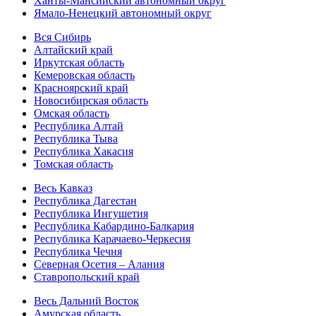
Ханты-Мансийский автономный округ
Ямало-Ненецкий автономный округ
Вся Сибирь
Алтайский край
Иркутская область
Кемеровская область
Красноярский край
Новосибирская область
Омская область
Республика Алтай
Республика Тыва
Республика Хакасия
Томская область
Весь Кавказ
Республика Дагестан
Республика Ингушетия
Республика Кабардино-Балкария
Республика Карачаево-Черкесия
Республика Чечня
Северная Осетия – Алания
Ставропольский край
Весь Дальний Восток
Амурская область