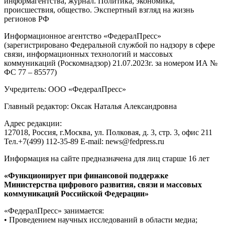
Где пройдут грозовые дожди: синоптики раскрыли прогноз на
выходные
corner
Экология
Москва
показать еще [...]
все новости
Актуальные сюжеты
Национальные
проекты
Павел Малков назвал Южный обход Рязани одним из
ключевых инфраструктурных проектов региона