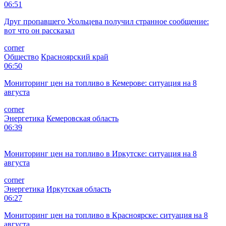
07:35
За повреждение доски памяти ветеранов ВОВ рязанцу грозит
до 5 лет лишения свободы
corner
Происшествия
Рязанская область
07:28
Приятный сюрприз: Минпросвещения разместило график
осенних каникул
corner
Общество
Москва
Реклама
07:00
В Рязанской области усилен контроль за лесами: обустроено
более 4,5 км противопожарных полос
corner
Нацпроекты
Рязанская область