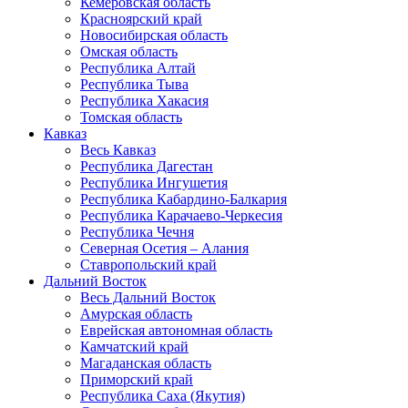
Кемеровская область
Красноярский край
Новосибирская область
Омская область
Республика Алтай
Республика Тыва
Республика Хакасия
Томская область
Кавказ
Весь Кавказ
Республика Дагестан
Республика Ингушетия
Республика Кабардино-Балкария
Республика Карачаево-Черкесия
Республика Чечня
Северная Осетия – Алания
Ставропольский край
Дальний Восток
Весь Дальний Восток
Амурская область
Еврейская автономная область
Камчатский край
Магаданская область
Приморский край
Республика Саха (Якутия)