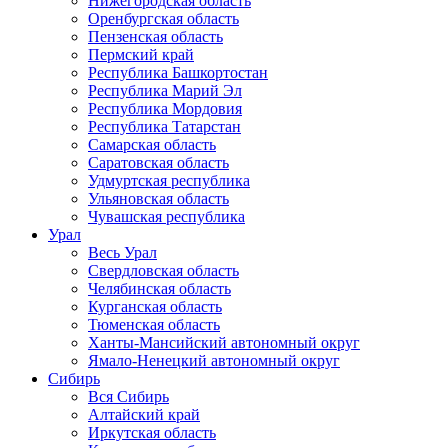
Нижегородская область
Оренбургская область
Пензенская область
Пермский край
Республика Башкортостан
Республика Марий Эл
Республика Мордовия
Республика Татарстан
Самарская область
Саратовская область
Удмуртская республика
Ульяновская область
Чувашская республика
Урал
Весь Урал
Свердловская область
Челябинская область
Курганская область
Тюменская область
Ханты-Мансийский автономный округ
Ямало-Ненецкий автономный округ
Сибирь
Вся Сибирь
Алтайский край
Иркутская область