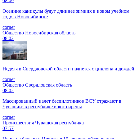
08:09
Осенние каникулы будут длиннее зимних в новом учебном
году в Новосибирске
corner
Общество
Новосибирская область
08:02
Неделя в Свердловской области начнется с циклона и дождей
corner
Общество
Свердловская область
08:02
Массированный налет беспилотников ВСУ отражают в
Чувашии: в республике воют сирены
corner
Происшествия
Чувашская республика
07:57
Цены на бензин в Иркутске 10 августа: обзор рынка