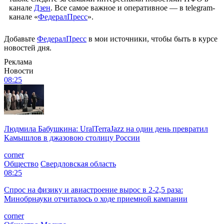
канале
Дзен
. Все самое важное и оперативное — в telegram-
канале «
ФедералПресс
».
Добавьте
ФедералПресс
в мои источники, чтобы быть в курсе
новостей дня.
Реклама
Новости
08:25
Людмила Бабушкина: UralTerraJazz на один день превратил
Камышлов в джазовою столицу России
corner
Общество
Свердловская область
08:25
Спрос на физику и авиастроение вырос в 2-2,5 раза:
Минобрнауки отчиталось о ходе приемной кампании
corner