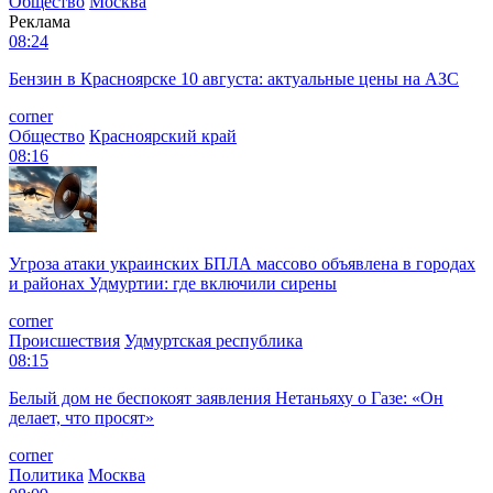
Общество
Москва
Реклама
08:24
Бензин в Красноярске 10 августа: актуальные цены на АЗС
corner
Общество
Красноярский край
08:16
Угроза атаки украинских БПЛА массово объявлена в городах
и районах Удмуртии: где включили сирены
corner
Происшествия
Удмуртская республика
08:15
Белый дом не беспокоят заявления Нетаньяху о Газе: «Он
делает, что просят»
corner
Политика
Москва