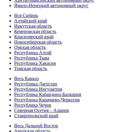
Ханты-Мансийский автономный округ
Ямало-Ненецкий автономный округ
Вся Сибирь
Алтайский край
Иркутская область
Кемеровская область
Красноярский край
Новосибирская область
Омская область
Республика Алтай
Республика Тыва
Республика Хакасия
Томская область
Весь Кавказ
Республика Дагестан
Республика Ингушетия
Республика Кабардино-Балкария
Республика Карачаево-Черкесия
Республика Чечня
Северная Осетия – Алания
Ставропольский край
Весь Дальний Восток
Амурская область