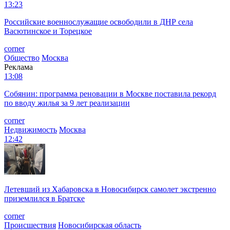
13:23
Российские военнослужащие освободили в ДНР села
Васютинское и Торецкое
corner
Общество
Москва
Реклама
13:08
Собянин: программа реновации в Москве поставила рекорд
по вводу жилья за 9 лет реализации
corner
Недвижимость
Москва
12:42
Летевший из Хабаровска в Новосибирск самолет экстренно
приземлился в Братске
corner
Происшествия
Новосибирская область