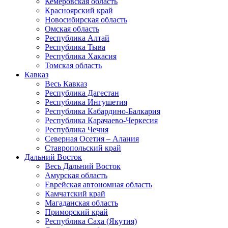
Кемеровская область
Красноярский край
Новосибирская область
Омская область
Республика Алтай
Республика Тыва
Республика Хакасия
Томская область
Кавказ
Весь Кавказ
Республика Дагестан
Республика Ингушетия
Республика Кабардино-Балкария
Республика Карачаево-Черкесия
Республика Чечня
Северная Осетия – Алания
Ставропольский край
Дальний Восток
Весь Дальний Восток
Амурская область
Еврейская автономная область
Камчатский край
Магаданская область
Приморский край
Республика Саха (Якутия)