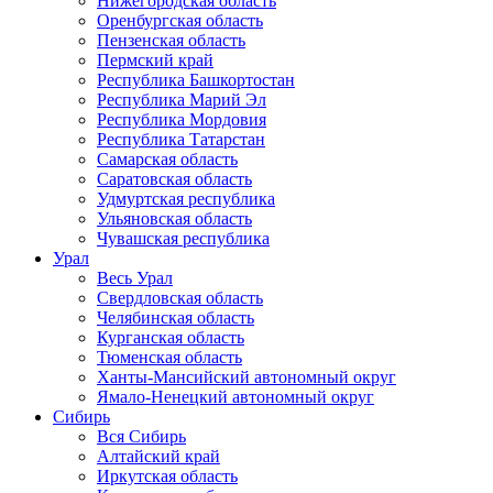
Нижегородская область
Оренбургская область
Пензенская область
Пермский край
Республика Башкортостан
Республика Марий Эл
Республика Мордовия
Республика Татарстан
Самарская область
Саратовская область
Удмуртская республика
Ульяновская область
Чувашская республика
Урал
Весь Урал
Свердловская область
Челябинская область
Курганская область
Тюменская область
Ханты-Мансийский автономный округ
Ямало-Ненецкий автономный округ
Сибирь
Вся Сибирь
Алтайский край
Иркутская область