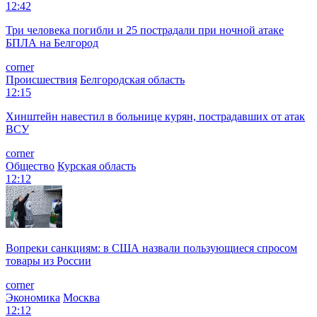
12:42
Три человека погибли и 25 пострадали при ночной атаке
БПЛА на Белгород
corner
Происшествия
Белгородская область
12:15
Хинштейн навестил в больнице курян, пострадавших от атак
ВСУ
corner
Общество
Курская область
12:12
Вопреки санкциям: в США назвали пользующиеся спросом
товары из России
corner
Экономика
Москва
12:12