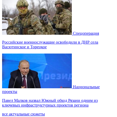
Спецоперация
Российские военнослужащие освободили в ДНР села
Васютинское и Торецкое
Национальные
проекты
Павел Малков назвал Южный обход Рязани одним из
ключевых инфраструктурных проектов региона
все актуальные сюжеты