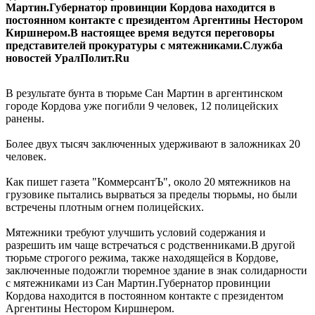
Мартин.Губернатор провинции Кордова находится в
постоянном контакте с президентом Аргентины Нестором
Киршнером.В настоящее время ведутся переговоры
представителей прокуратуры с мятежниками.Служба
новостей УралПолит.Ru
В результате бунта в тюрьме Сан Мартин в аргентинском
городе Кордова уже погибли 9 человек, 12 полицейских
ранены.
Более двух тысяч заключенных удерживают в заложниках 20
человек.
Как пишет газета "КоммерсантЪ", около 20 мятежников на
грузовике пытались вырваться за пределы тюрьмы, но были
встречены плотным огнем полицейских.
Мятежники требуют улучшить условий содержания и
разрешить им чаще встречаться с родственниками.В другой
тюрьме строгого режима, также находящейся в Кордове,
заключенные подожгли тюремное здание в знак солидарности
с мятежниками из Сан Мартин.Губернатор провинции
Кордова находится в постоянном контакте с президентом
Аргентины Нестором Киршнером.