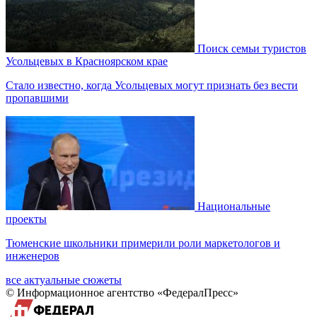
Поиск семьи туристов
Усольцевых в Красноярском крае
Стало известно, когда Усольцевых могут признать без вести
пропавшими
Национальные
проекты
Тюменские школьники примерили роли маркетологов и
инженеров
все актуальные сюжеты
© Информационное агентство «ФедералПресс»