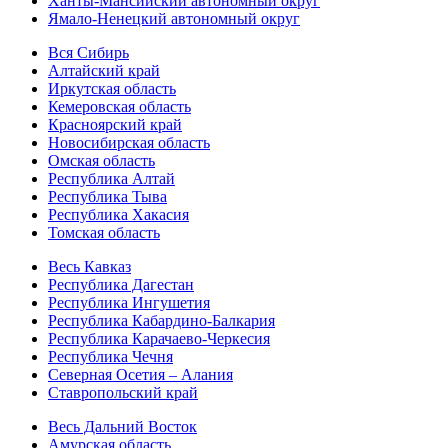
Ханты-Мансийский автономный округ
Ямало-Ненецкий автономный округ
Вся Сибирь
Алтайский край
Иркутская область
Кемеровская область
Красноярский край
Новосибирская область
Омская область
Республика Алтай
Республика Тыва
Республика Хакасия
Томская область
Весь Кавказ
Республика Дагестан
Республика Ингушетия
Республика Кабардино-Балкария
Республика Карачаево-Черкесия
Республика Чечня
Северная Осетия – Алания
Ставропольский край
Весь Дальний Восток
Амурская область