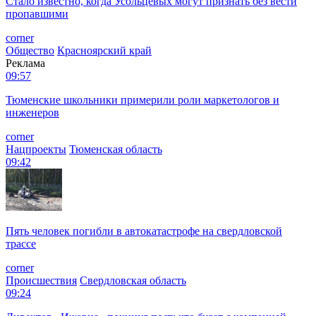
Стало известно, когда Усольцевых могут признать без вести
пропавшими
corner
Общество
Красноярский край
Реклама
09:57
Тюменские школьники примерили роли маркетологов и
инженеров
corner
Нацпроекты
Тюменская область
09:42
Пять человек погибли в автокатастрофе на свердловской
трассе
corner
Происшествия
Свердловская область
09:24