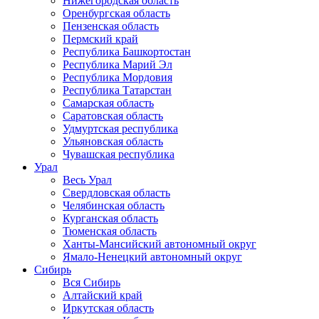
Нижегородская область
Оренбургская область
Пензенская область
Пермский край
Республика Башкортостан
Республика Марий Эл
Республика Мордовия
Республика Татарстан
Самарская область
Саратовская область
Удмуртская республика
Ульяновская область
Чувашская республика
Урал
Весь Урал
Свердловская область
Челябинская область
Курганская область
Тюменская область
Ханты-Мансийский автономный округ
Ямало-Ненецкий автономный округ
Сибирь
Вся Сибирь
Алтайский край
Иркутская область