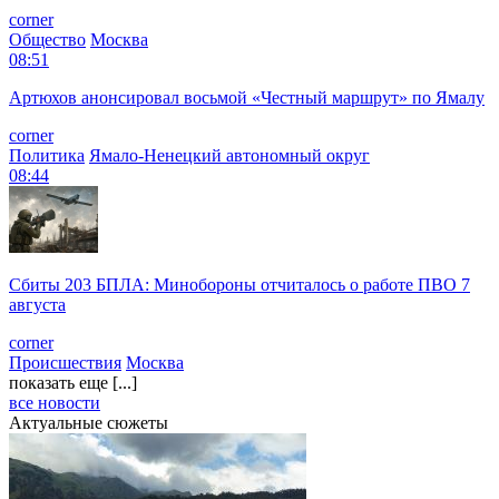
corner
Общество
Москва
08:51
Артюхов анонсировал восьмой «Честный маршрут» по Ямалу
corner
Политика
Ямало-Ненецкий автономный округ
08:44
Сбиты 203 БПЛА: Минобороны отчиталось о работе ПВО 7
августа
corner
Происшествия
Москва
показать еще [...]
все новости
Актуальные сюжеты