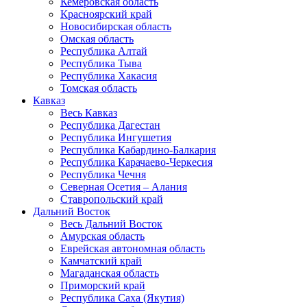
Кемеровская область
Красноярский край
Новосибирская область
Омская область
Республика Алтай
Республика Тыва
Республика Хакасия
Томская область
Кавказ
Весь Кавказ
Республика Дагестан
Республика Ингушетия
Республика Кабардино-Балкария
Республика Карачаево-Черкесия
Республика Чечня
Северная Осетия – Алания
Ставропольский край
Дальний Восток
Весь Дальний Восток
Амурская область
Еврейская автономная область
Камчатский край
Магаданская область
Приморский край
Республика Саха (Якутия)