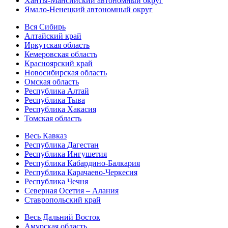
Ханты-Мансийский автономный округ
Ямало-Ненецкий автономный округ
Вся Сибирь
Алтайский край
Иркутская область
Кемеровская область
Красноярский край
Новосибирская область
Омская область
Республика Алтай
Республика Тыва
Республика Хакасия
Томская область
Весь Кавказ
Республика Дагестан
Республика Ингушетия
Республика Кабардино-Балкария
Республика Карачаево-Черкесия
Республика Чечня
Северная Осетия – Алания
Ставропольский край
Весь Дальний Восток
Амурская область