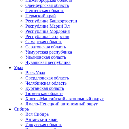
Нижегородская область
Оренбургская область
Пензенская область
Пермский край
Республика Башкортостан
Республика Марий Эл
Республика Мордовия
Республика Татарстан
Самарская область
Саратовская область
Удмуртская республика
Ульяновская область
Чувашская республика
Урал
Весь Урал
Свердловская область
Челябинская область
Курганская область
Тюменская область
Ханты-Мансийский автономный округ
Ямало-Ненецкий автономный округ
Сибирь
Вся Сибирь
Алтайский край
Иркутская область