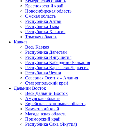
Кемеровская область
Красноярский край
Новосибирская область
Омская область
Республика Алтай
Республика Тыва
Республика Хакасия
Томская область
Кавказ
Весь Кавказ
Республика Дагестан
Республика Ингушетия
Республика Кабардино-Балкария
Республика Карачаево-Черкесия
Республика Чечня
Северная Осетия – Алания
Ставропольский край
Дальний Восток
Весь Дальний Восток
Амурская область
Еврейская автономная область
Камчатский край
Магаданская область
Приморский край
Республика Саха (Якутия)