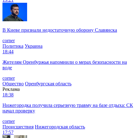
В Киеве признали недостаточную оборону Славянска
corner
Политика
Украина
18:44
Жителям Оренбуржья напомнили о мерах безопасности на
воде
corner
Общество
Оренбургская область
Реклама
18:38
Нижегородка получила серьезную травму на базе отдыха: СК
начал проверку
corner
Происшествия
Нижегородская область
17:57