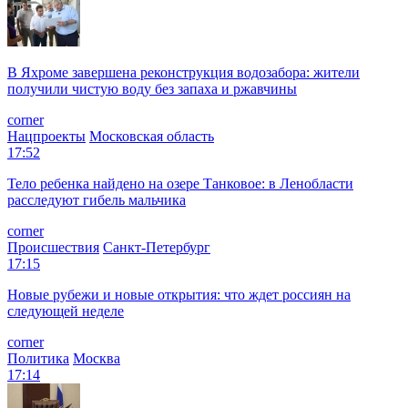
В Яхроме завершена реконструкция водозабора: жители
получили чистую воду без запаха и ржавчины
corner
Нацпроекты
Московская область
17:52
Тело ребенка найдено на озере Танковое: в Ленобласти
расследуют гибель мальчика
corner
Происшествия
Санкт-Петербург
17:15
Новые рубежи и новые открытия: что ждет россиян на
следующей неделе
corner
Политика
Москва
17:14