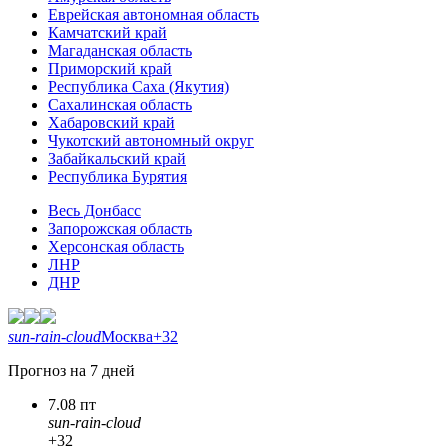
Еврейская автономная область
Камчатский край
Магаданская область
Приморский край
Республика Саха (Якутия)
Сахалинская область
Хабаровский край
Чукотский автономный округ
Забайкальский край
Республика Бурятия
Весь Донбасс
Запорожская область
Херсонская область
ЛНР
ДНР
sun-rain-cloud
Москва
+32
Прогноз на 7 дней
7.08 пт
sun-rain-cloud
+32