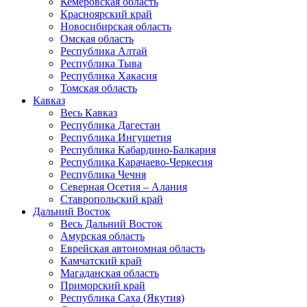
Кемеровская область
Красноярский край
Новосибирская область
Омская область
Республика Алтай
Республика Тыва
Республика Хакасия
Томская область
Кавказ
Весь Кавказ
Республика Дагестан
Республика Ингушетия
Республика Кабардино-Балкария
Республика Карачаево-Черкесия
Республика Чечня
Северная Осетия – Алания
Ставропольский край
Дальний Восток
Весь Дальний Восток
Амурская область
Еврейская автономная область
Камчатский край
Магаданская область
Приморский край
Республика Саха (Якутия)