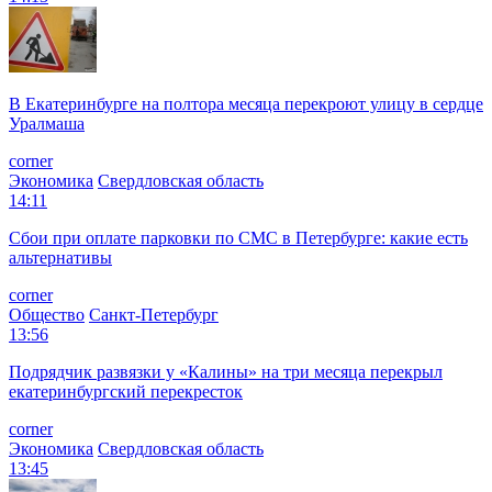
В Екатеринбурге на полтора месяца перекроют улицу в сердце
Уралмаша
corner
Экономика
Свердловская область
14:11
Сбои при оплате парковки по СМС в Петербурге: какие есть
альтернативы
corner
Общество
Санкт-Петербург
13:56
Подрядчик развязки у «Калины» на три месяца перекрыл
екатеринбургский перекресток
corner
Экономика
Свердловская область
13:45