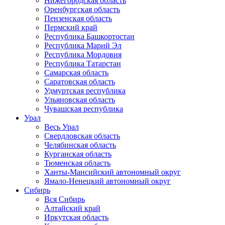
Нижегородская область
Оренбургская область
Пензенская область
Пермский край
Республика Башкортостан
Республика Марий Эл
Республика Мордовия
Республика Татарстан
Самарская область
Саратовская область
Удмуртская республика
Ульяновская область
Чувашская республика
Урал
Весь Урал
Свердловская область
Челябинская область
Курганская область
Тюменская область
Ханты-Мансийский автономный округ
Ямало-Ненецкий автономный округ
Сибирь
Вся Сибирь
Алтайский край
Иркутская область