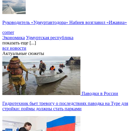
Руководитель «Удмуртавтодора» Набиев возглавил «Ижавиа»
corner
Экономика
Удмуртская республика
показать еще [...]
все новости
Актуальные сюжеты
Паводки в России
Гидротехник бьет тревогу о последствиях паводка на Туре для
стройки: поймы должны стать парками