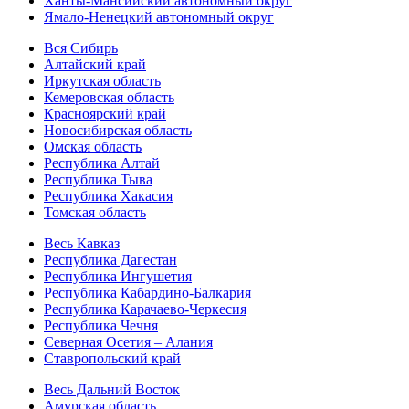
Ханты-Мансийский автономный округ
Ямало-Ненецкий автономный округ
Вся Сибирь
Алтайский край
Иркутская область
Кемеровская область
Красноярский край
Новосибирская область
Омская область
Республика Алтай
Республика Тыва
Республика Хакасия
Томская область
Весь Кавказ
Республика Дагестан
Республика Ингушетия
Республика Кабардино-Балкария
Республика Карачаево-Черкесия
Республика Чечня
Северная Осетия – Алания
Ставропольский край
Весь Дальний Восток
Амурская область