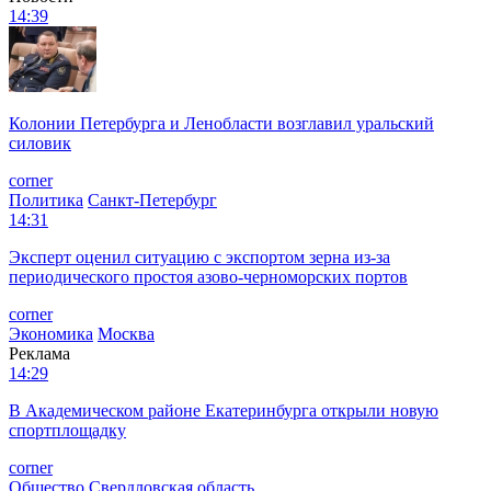
14:39
Колонии Петербурга и Ленобласти возглавил уральский
силовик
corner
Политика
Санкт-Петербург
14:31
Эксперт оценил ситуацию с экспортом зерна из-за
периодического простоя азово-черноморских портов
corner
Экономика
Москва
Реклама
14:29
В Академическом районе Екатеринбурга открыли новую
спортплощадку
corner
Общество
Свердловская область