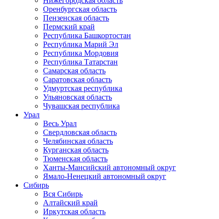
Нижегородская область
Оренбургская область
Пензенская область
Пермский край
Республика Башкортостан
Республика Марий Эл
Республика Мордовия
Республика Татарстан
Самарская область
Саратовская область
Удмуртская республика
Ульяновская область
Чувашская республика
Урал
Весь Урал
Свердловская область
Челябинская область
Курганская область
Тюменская область
Ханты-Мансийский автономный округ
Ямало-Ненецкий автономный округ
Сибирь
Вся Сибирь
Алтайский край
Иркутская область