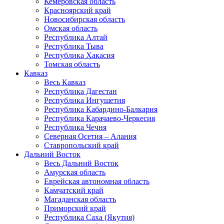
Кемеровская область
Красноярский край
Новосибирская область
Омская область
Республика Алтай
Республика Тыва
Республика Хакасия
Томская область
Кавказ
Весь Кавказ
Республика Дагестан
Республика Ингушетия
Республика Кабардино-Балкария
Республика Карачаево-Черкесия
Республика Чечня
Северная Осетия – Алания
Ставропольский край
Дальний Восток
Весь Дальний Восток
Амурская область
Еврейская автономная область
Камчатский край
Магаданская область
Приморский край
Республика Саха (Якутия)