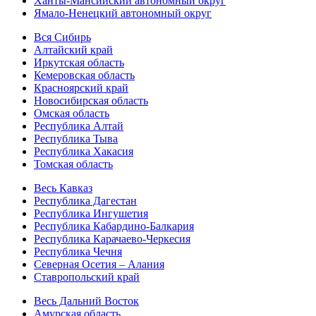
Ханты-Мансийский автономный округ
Ямало-Ненецкий автономный округ
Вся Сибирь
Алтайский край
Иркутская область
Кемеровская область
Красноярский край
Новосибирская область
Омская область
Республика Алтай
Республика Тыва
Республика Хакасия
Томская область
Весь Кавказ
Республика Дагестан
Республика Ингушетия
Республика Кабардино-Балкария
Республика Карачаево-Черкесия
Республика Чечня
Северная Осетия – Алания
Ставропольский край
Весь Дальний Восток
Амурская область