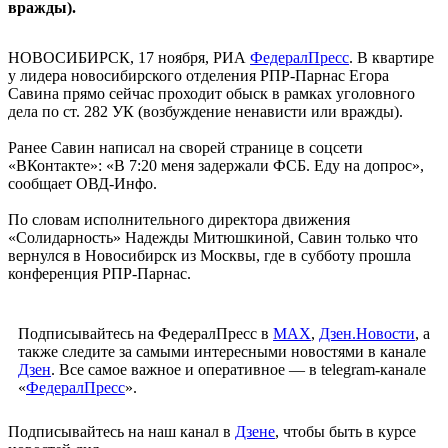
вражды).
НОВОСИБИРСК, 17 ноября, РИА
ФедералПресс
. В квартире
у лидера новосибирского отделения РПР-Парнас Егора
Савина прямо сейчас проходит обыск в рамках уголовного
дела по ст. 282 УК (возбуждение ненависти или вражды).
Ранее Савин написал на сворей странице в соцсети
«ВКонтакте»: «В 7:20 меня задержали ФСБ. Еду на допрос»,
сообщает ОВД-Инфо.
По словам исполнительного директора движения
«Солидарность» Надежды Митюшкиной, Савин только что
вернулся в Новосибирск из Москвы, где в субботу прошла
конференция РПР-Парнас.
Подписывайтесь на ФедералПресс в
МАХ
,
Дзен.Новости
, а
также следите за самыми интересными новостями в канале
Дзен
. Все самое важное и оперативное — в telegram-канале
«
ФедералПресс
».
Подписывайтесь на наш канал в
Дзене
, чтобы быть в курсе