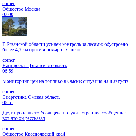
corner
Общество
Москва
07:00
В Рязанской области усилен контроль за лесами: обустроено
более 4,5 км противопожарных полос
corner
Нацпроекты
Рязанская область
06:59
Мониторинг цен на топливо в Омске: ситуация на 8 августа
corner
Энергетика
Омская область
06:51
Друг пропавшего Усольцева получил странное сообщение:
вот что он рассказал
corner
Общество
Красноярский край