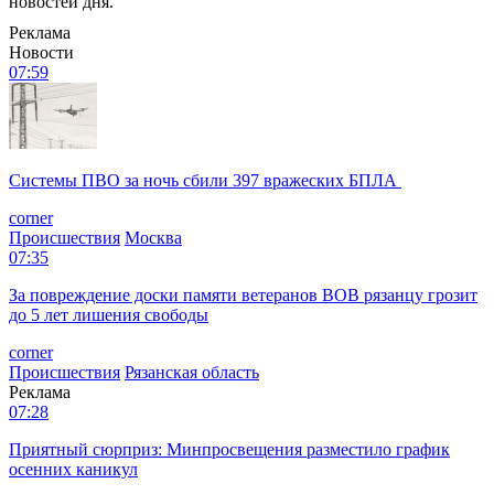
новостей дня.
Реклама
Новости
07:59
Системы ПВО за ночь сбили 397 вражеских БПЛА
corner
Происшествия
Москва
07:35
За повреждение доски памяти ветеранов ВОВ рязанцу грозит
до 5 лет лишения свободы
corner
Происшествия
Рязанская область
Реклама
07:28
Приятный сюрприз: Минпросвещения разместило график
осенних каникул