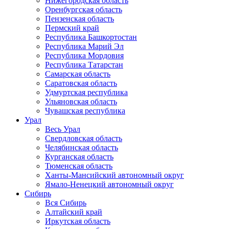
Нижегородская область
Оренбургская область
Пензенская область
Пермский край
Республика Башкортостан
Республика Марий Эл
Республика Мордовия
Республика Татарстан
Самарская область
Саратовская область
Удмуртская республика
Ульяновская область
Чувашская республика
Урал
Весь Урал
Свердловская область
Челябинская область
Курганская область
Тюменская область
Ханты-Мансийский автономный округ
Ямало-Ненецкий автономный округ
Сибирь
Вся Сибирь
Алтайский край
Иркутская область