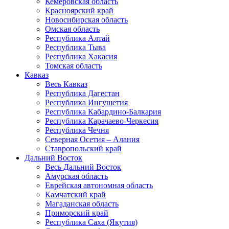
Кемеровская область
Красноярский край
Новосибирская область
Омская область
Республика Алтай
Республика Тыва
Республика Хакасия
Томская область
Кавказ
Весь Кавказ
Республика Дагестан
Республика Ингушетия
Республика Кабардино-Балкария
Республика Карачаево-Черкесия
Республика Чечня
Северная Осетия – Алания
Ставропольский край
Дальний Восток
Весь Дальний Восток
Амурская область
Еврейская автономная область
Камчатский край
Магаданская область
Приморский край
Республика Саха (Якутия)