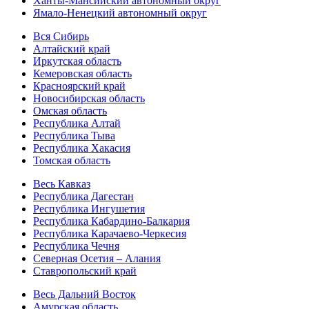
Ханты-Мансийский автономный округ
Ямало-Ненецкий автономный округ
Вся Сибирь
Алтайский край
Иркутская область
Кемеровская область
Красноярский край
Новосибирская область
Омская область
Республика Алтай
Республика Тыва
Республика Хакасия
Томская область
Весь Кавказ
Республика Дагестан
Республика Ингушетия
Республика Кабардино-Балкария
Республика Карачаево-Черкесия
Республика Чечня
Северная Осетия – Алания
Ставропольский край
Весь Дальний Восток
Амурская область