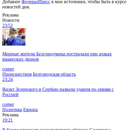
Добавьте
ФедералПресс
в мои источники, чтобы быть в курсе
новостей дня.
Реклама
Новости
23:52
Мирные жители Белгородчины пострадали при атаках
вражеских дронов
corner
Происшествия
Белгородская область
23:24
Визит Зеленского в Сербию назвали ударом по связям с
Россией
corner
Политика
Европа
Реклама
19:21
В Киеве признали недостаточную оборону Славянска