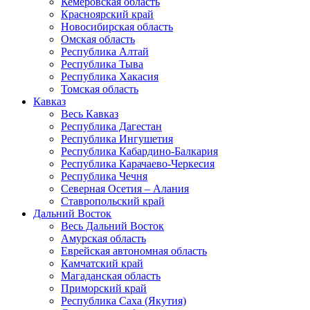
Кемеровская область
Красноярский край
Новосибирская область
Омская область
Республика Алтай
Республика Тыва
Республика Хакасия
Томская область
Кавказ
Весь Кавказ
Республика Дагестан
Республика Ингушетия
Республика Кабардино-Балкария
Республика Карачаево-Черкесия
Республика Чечня
Северная Осетия – Алания
Ставропольский край
Дальний Восток
Весь Дальний Восток
Амурская область
Еврейская автономная область
Камчатский край
Магаданская область
Приморский край
Республика Саха (Якутия)