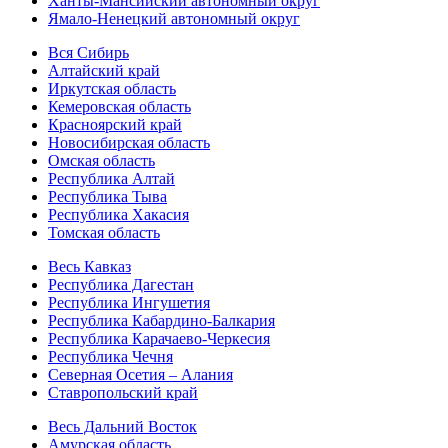
Ханты-Мансийский автономный округ
Ямало-Ненецкий автономный округ
Вся Сибирь
Алтайский край
Иркутская область
Кемеровская область
Красноярский край
Новосибирская область
Омская область
Республика Алтай
Республика Тыва
Республика Хакасия
Томская область
Весь Кавказ
Республика Дагестан
Республика Ингушетия
Республика Кабардино-Балкария
Республика Карачаево-Черкесия
Республика Чечня
Северная Осетия – Алания
Ставропольский край
Весь Дальний Восток
Амурская область