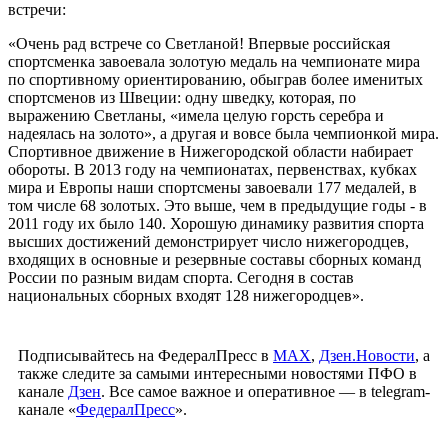
встречи:
«Очень рад встрече со Светланой! Впервые российская
спортсменка завоевала золотую медаль на чемпионате мира
по спортивному ориентированию, обыграв более именитых
спортсменов из Швеции: одну шведку, которая, по
выражению Светланы, «имела целую горсть серебра и
надеялась на золото», а другая и вовсе была чемпионкой мира.
Спортивное движение в Нижегородской области набирает
обороты. В 2013 году на чемпионатах, первенствах, кубках
мира и Европы наши спортсмены завоевали 177 медалей, в
том числе 68 золотых. Это выше, чем в предыдущие годы - в
2011 году их было 140. Хорошую динамику развития спорта
высших достижений демонстрирует число нижегородцев,
входящих в основные и резервные составы сборных команд
России по разным видам спорта. Сегодня в состав
национальных сборных входят 128 нижегородцев».
Подписывайтесь на ФедералПресс в
МАХ
,
Дзен.Новости
, а
также следите за самыми интересными новостями ПФО в
канале
Дзен
. Все самое важное и оперативное — в telegram-
канале «
ФедералПресс
».