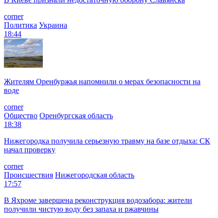
corner
Политика
Украина
18:44
Жителям Оренбуржья напомнили о мерах безопасности на
воде
corner
Общество
Оренбургская область
18:38
Нижегородка получила серьезную травму на базе отдыха: СК
начал проверку
corner
Происшествия
Нижегородская область
17:57
В Яхроме завершена реконструкция водозабора: жители
получили чистую воду без запаха и ржавчины