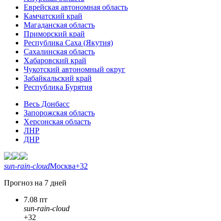
Еврейская автономная область
Камчатский край
Магаданская область
Приморский край
Республика Саха (Якутия)
Сахалинская область
Хабаровский край
Чукотский автономный округ
Забайкальский край
Республика Бурятия
Весь Донбасс
Запорожская область
Херсонская область
ЛНР
ДНР
sun-rain-cloud
Москва
+32
Прогноз на 7 дней
7.08 пт
sun-rain-cloud
+32