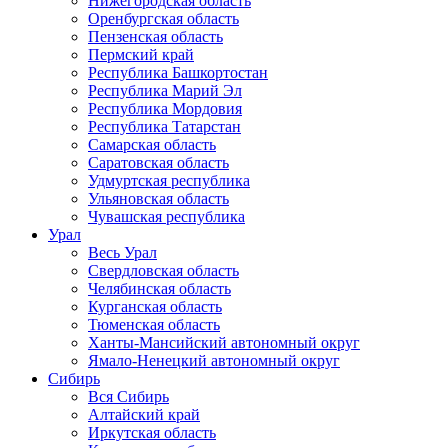
Нижегородская область
Оренбургская область
Пензенская область
Пермский край
Республика Башкортостан
Республика Марий Эл
Республика Мордовия
Республика Татарстан
Самарская область
Саратовская область
Удмуртская республика
Ульяновская область
Чувашская республика
Урал
Весь Урал
Свердловская область
Челябинская область
Курганская область
Тюменская область
Ханты-Мансийский автономный округ
Ямало-Ненецкий автономный округ
Сибирь
Вся Сибирь
Алтайский край
Иркутская область